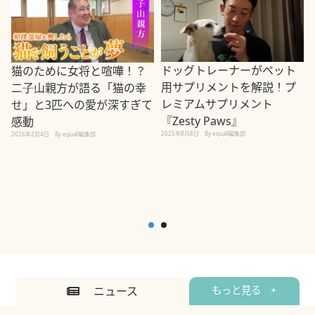
ドッグトレーナーがペット
猫のために女将と喧嘩！？
用サプリメントを解説！プ
二子山親方が語る「猫の幸
レミアムサプリメント
せ」と3匹への愛が深すぎて
2
『Zesty Paws』
感動
2025年8月8日
By equall編集部
2026年2月4日
By equall編集部
ニュース
もっと見る +