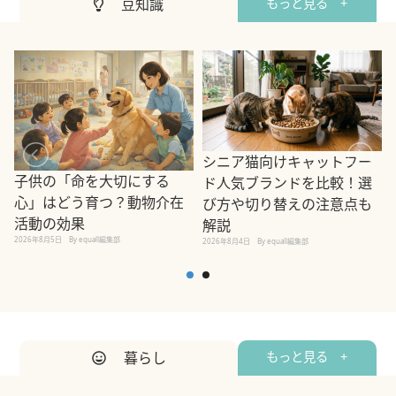
豆知識
もっと見る +
シニア猫向けキャットフー
子供の「命を大切にする
ド人気ブランドを比較！選
心」はどう育つ？動物介在
び方や切り替えの注意点も
活動の効果
解説
2026年8月5日
By equall編集部
2026年8月4日
By equall編集部
2
暮らし
もっと見る +