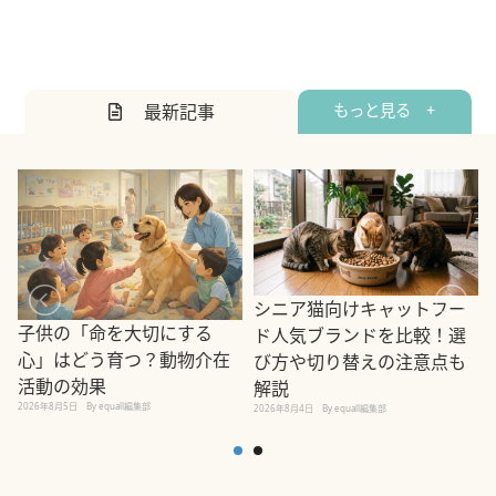
最新記事
もっと見る +
シニア猫向けキャットフー
子供の「命を大切にする
ド人気ブランドを比較！選
心」はどう育つ？動物介在
び方や切り替えの注意点も
活動の効果
解説
2026年8月5日
By equall編集部
2026年8月4日
By equall編集部
2