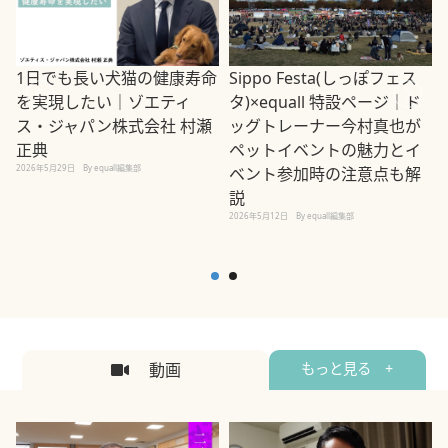
1日でも長い犬猫の健康寿命
Sippo Festa(しっぽフェス
を実現したい｜ゾエティ
タ)×equall 特設ページ｜ド
ス・ジャパン株式会社 村瀬
ッグトレーナー今村真也が
正典
ペットイベントの魅力とイ
2026年5月29日
By equall編集部
ベント参加時の注意点も解
説
2026年5月12日
By equall編集部
2
動画
もっと見る +