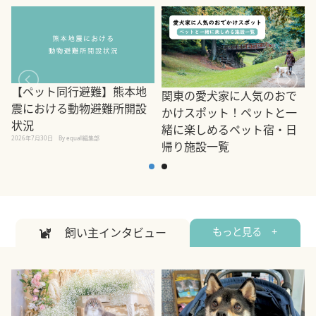
【ペット同行避難】熊本地
関東の愛犬家に人気のおで
震における動物避難所開設
かけスポット！ペットと一
状況
緒に楽しめるペット宿・日
2026年7月30日
By equall編集部
帰り施設一覧
2
2026年7月7日
By equall編集部
飼い主インタビュー
もっと見る +