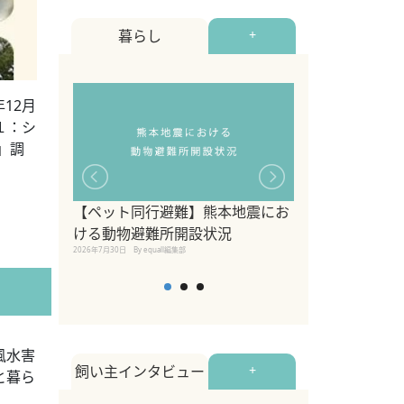
暮らし
+
12月
１：シ
」調
【ペット同行避難】熊本地震にお
関東の愛犬家に
ける動物避難所開設状況
ポット！ペット
2026年7月30日
By equall編集部
ペット宿・日帰
2026年7月7日
By equall編
風水害
飼い主インタビュー
+
と暮ら