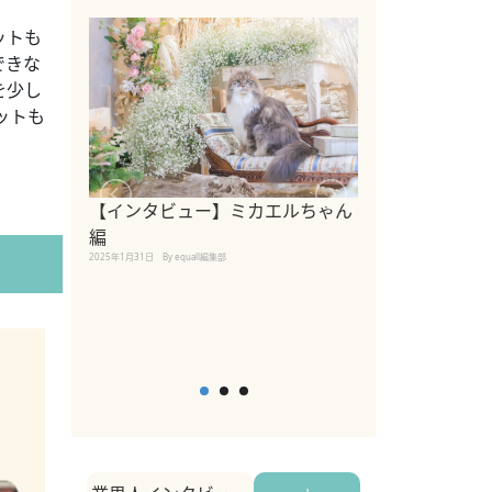
ットも
できな
を少し
ットも
【インタビュー】ミカエルちゃん
【インタビュー
編
2025年1月30日
By equall
2025年1月31日
By equall編集部