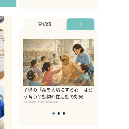
豆知識
+
シニア猫向けキ
ブランドを比較
子供の「命を大切にする心」はど
えの注意点も解
う育つ？動物介在活動の効果
2026年8月4日
By equall編
2026年8月5日
By equall編集部