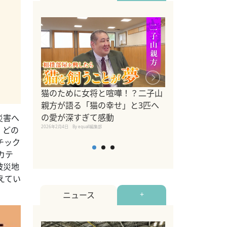
ドッグトレーナ
猫のために女将と喧嘩！？二子山
リメントを解説
親方が語る「猫の幸せ」と3匹へ
リメント『Zest
の愛が深すぎて感動
災害へ
2025年8月8日
By equall編
2026年2月4日
By equall編集部
、どの
チック
カテ
被災地
えてい
ニュース
+