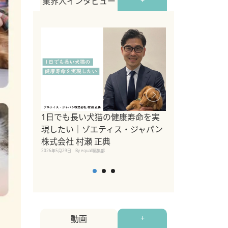
業界人インタビュー
+
1日でも長い犬猫の健康寿命を実
Sippo Fest
現したい｜ゾエティス・ジャパン
タ)×equall
株式会社 村瀬 正典
レーナー今村真
2026年5月29日
By equall編集部
トの魅力とイベ
点も解説
2026年5月12日
By equall
動画
+