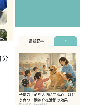
最新記事
+
自分
シニア猫向けキ
ブランドを比較
子供の「命を大切にする心」はど
えの注意点も解
う育つ？動物介在活動の効果
2026年8月4日
By equall編
2026年8月5日
By equall編集部