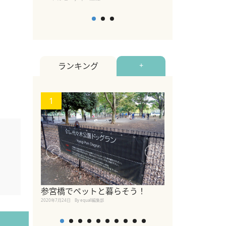
ランキング
+
1
2
【2026年版
参宮橋でペットと暮らそう！
めるペットイベ
2020年7月24日
By equall編集部
2026年7月5日
By equall編