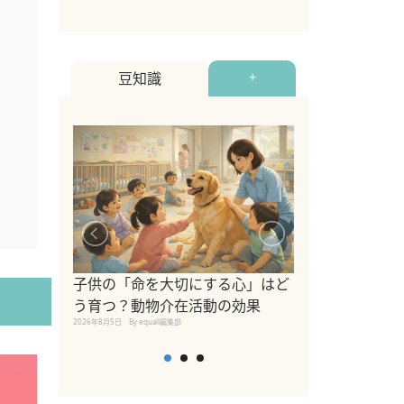
豆知識
+
シニア猫向けキ
ブランドを比較
子供の「命を大切にする心」はど
えの注意点も解
う育つ？動物介在活動の効果
2026年8月4日
By equall編
2026年8月5日
By equall編集部