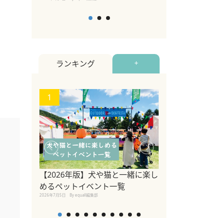
ランキング
+
1
2
関東の愛犬家に
ポット！ペット
【2026年版】犬や猫と一緒に楽し
ペット宿・日帰
めるペットイベント一覧
2026年7月7日
By equall編
2026年7月5日
By equall編集部