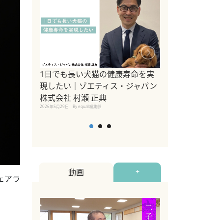
1日でも長い犬猫の健康寿命を実
Sippo Fest
現したい｜ゾエティス・ジャパン
タ)×equall
株式会社 村瀬 正典
レーナー今村真
2026年5月29日
By equall編集部
トの魅力とイベ
点も解説
2026年5月12日
By equall
動画
+
ェアラ
、