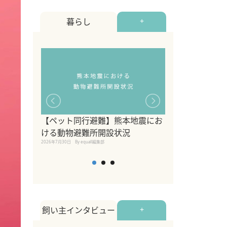
暮らし
+
【ペット同行避難】熊本地震にお
関東の愛犬家に
ける動物避難所開設状況
ポット！ペット
2026年7月30日
By equall編集部
ペット宿・日帰
2026年7月7日
By equall編
飼い主インタビュー
+