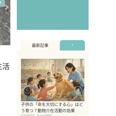
最新記事
+
生活
シニア猫向けキ
ブランドを比較
子供の「命を大切にする心」はど
えの注意点も解
う育つ？動物介在活動の効果
2026年8月4日
By equall編
2026年8月5日
By equall編集部