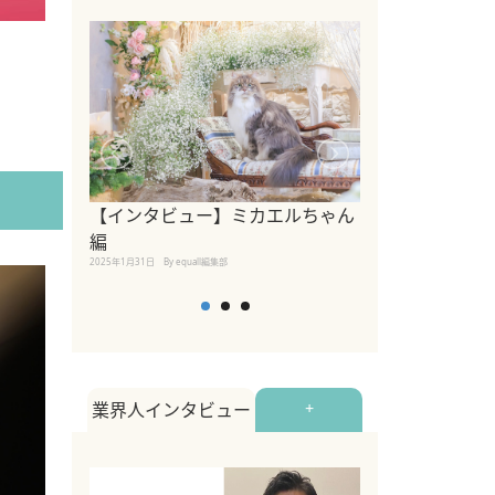
【インタビュー】ミカエルちゃん
【インタビュー
編
2025年1月30日
By equall
2025年1月31日
By equall編集部
業界人インタビュー
+