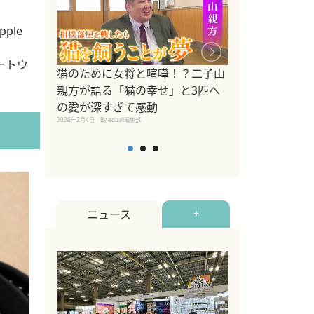
ple
ートウ
ドッグトレーナ
猫のために女将と喧嘩！？二子山
リメントを解説
親方が語る「猫の幸せ」と3匹へ
リメント『Zest
の愛が深すぎて感動
2025年8月8日
By equall編
2026年2月4日
By equall編集部
ニュース
+