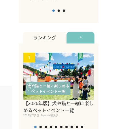
ランキング
+
1
2
【2026年版】犬や猫と一緒に楽し
参宮橋でペット
めるペットイベント一覧
2020年7月24日
By equall
2026年7月5日
By equall編集部