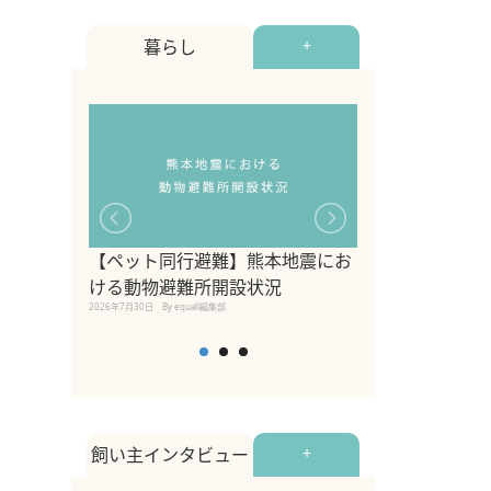
暮らし
+
【ペット同行避難】熊本地震にお
関東の愛犬家に
ける動物避難所開設状況
ポット！ペット
2026年7月30日
By equall編集部
ペット宿・日帰
2026年7月7日
By equall編
飼い主インタビュー
+