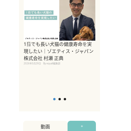
1日でも長い犬猫の健康寿命を実
Sippo Fest
現したい｜ゾエティス・ジャパン
タ)×equall
株式会社 村瀬 正典
レーナー今村真
2026年5月29日
By equall編集部
トの魅力とイベ
点も解説
2026年5月12日
By equall
動画
+