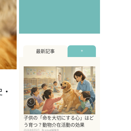
最新記事
+
史・
シニア猫向けキ
ブランドを比較
子供の「命を大切にする心」はど
えの注意点も解
う育つ？動物介在活動の効果
2026年8月4日
By equall編
2026年8月5日
By equall編集部