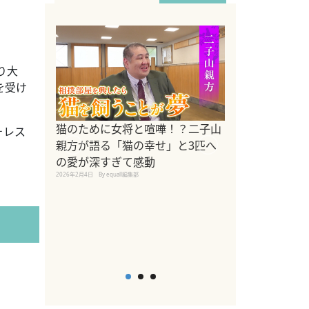
り大
を受け
ドッグトレーナ
猫のために女将と喧嘩！？二子山
ォレス
リメントを解説
親方が語る「猫の幸せ」と3匹へ
リメント『Zest
の愛が深すぎて感動
2025年8月8日
By equall編
2026年2月4日
By equall編集部