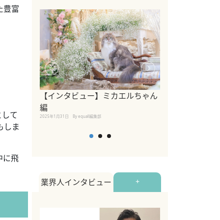
た豊富
【インタビュー】ミカエルちゃん
【インタビュー
編
2025年1月30日
By equall
として
2025年1月31日
By equall編集部
もしま
中に飛
業界人インタビュー
+