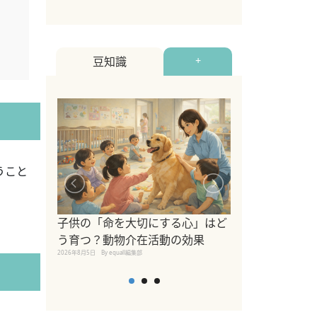
豆知識
+
うこと
シニア猫向けキ
ブランドを比較
子供の「命を大切にする心」はど
えの注意点も解
う育つ？動物介在活動の効果
2026年8月4日
By equall編
2026年8月5日
By equall編集部