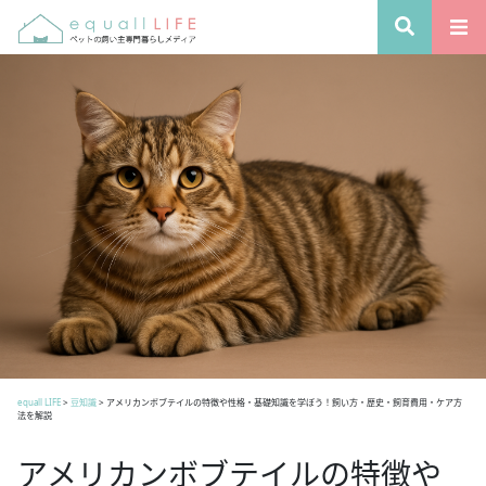
equall LIFE
>
豆知識
>
アメリカンボブテイルの特徴や性格・基礎知識を学ぼう！飼い方・歴史・飼育費用・ケア方
法を解説
アメリカンボブテイルの特徴や