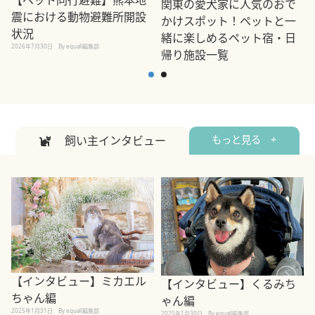
関東の愛犬家に人気のおで
震における動物避難所開設
かけスポット！ペットと一
状況
緒に楽しめるペット宿・日
2026年7月30日
By equall編集部
帰り施設一覧
2
2026年7月7日
By equall編集部
飼い主インタビュー
もっと見る +
【インタビュー】ミカエル
【インタビュー】くるみち
ちゃん編
ゃん編
2025年1月31日
By equall編集部
2
2025年1月30日
By equall編集部