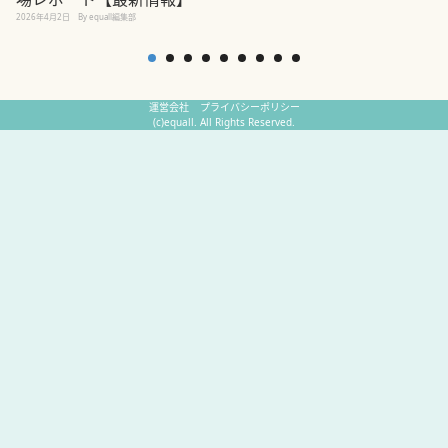
2
2026年4月2日
By equall編集部
運営会社
プライバシーポリシー
(c)equall. All Rights Reserved.