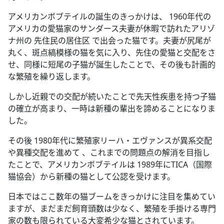
アメリカンボブテイルの誕生のきっかけは、 1960年代の
アメリカの愛猫家のサンダース夫妻が休暇で訪れたアリゾ
ナ州の 先住民の居住区 で出会った猫です。夫妻が尻尾が
丸く、斑点縞模様の猫を気に入り、先住の愛猫と交配をさ
せ、同様に短尾の子猫が誕生したことで、その後も計画的
な繁殖を繰り返します。
しかし近親での交配が続いたことで先天性疾患を持つ子猫
の確立が高まり、一時は新種の輩出を諦めることになりま
した。
その後 1980年代に繁殖家リーハ・エヴァンスが異系交配
や異種交配を進めて 、これまでの問題点の解消を目指し
たことで、アメリカンボブテイルは 1989年にTICA（国際
猫協会）から新種の猫として公認を受けます。
日本ではここ数年の猫ブームをきっかけに注目を集めてい
ますが、まだまだ飼育頭数は少なく、繁殖を手掛ける専門
家の数も限られている大変希少な猫とされています。