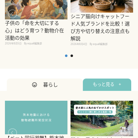
シニア猫向けキャットフー
子供の「命を大切にする
ド人気ブランドを比較！選
心」はどう育つ？動物介在
び方や切り替えの注意点も
活動の効果
解説
2026年8月5日
By equall編集部
2026年8月4日
By equall編集部
2
暮らし
もっと見る +
【ペット同行避難】熊本地