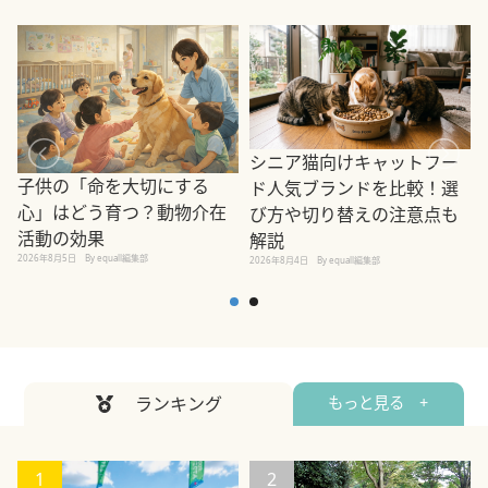
シニア猫向けキャットフー
子供の「命を大切にする
ド人気ブランドを比較！選
心」はどう育つ？動物介在
び方や切り替えの注意点も
活動の効果
解説
2026年8月5日
By equall編集部
2026年8月4日
By equall編集部
2
ランキング
もっと見る +
1
2