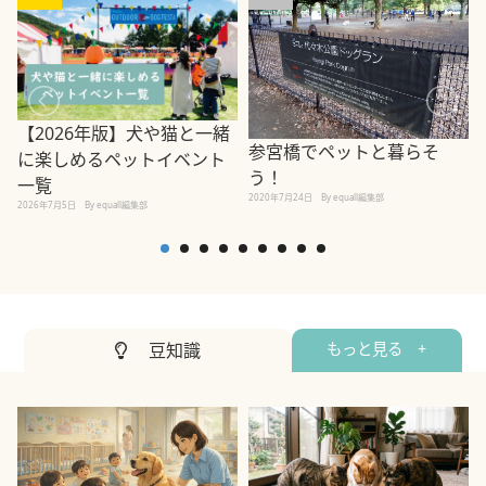
【2026年版】犬や猫と一緒
参宮橋でペットと暮らそ
に楽しめるペットイベント
う！
一覧
2020年7月24日
By equall編集部
2026年7月5日
By equall編集部
2
豆知識
もっと見る +