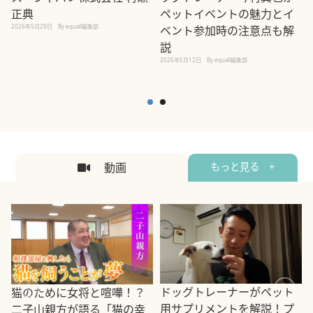
正典
ペットイベントの魅力とイ
2026年5月29日
By equall編集部
ベント参加時の注意点も解
説
2026年5月12日
By equall編集部
2
動画
もっと見る +
ドッグトレーナーがペット
猫のために女将と喧嘩！？
用サプリメントを解説！プ
二子山親方が語る「猫の幸