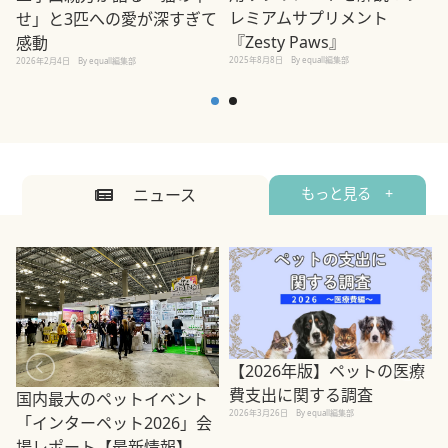
レミアムサプリメント
せ」と3匹への愛が深すぎて
2
『Zesty Paws』
感動
2025年8月8日
By equall編集部
2026年2月4日
By equall編集部
ニュース
もっと見る +
【2026年版】ペットの医療
費支出に関する調査
国内最大のペットイベント
2026年3月26日
By equall編集部
「インターペット2026」会
場レポート【最新情報】