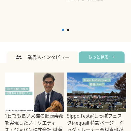
業界人インタビュー
もっと見る +
1日でも長い犬猫の健康寿命
Sippo Festa(しっぽフェス
を実現したい｜ゾエティ
タ)×equall 特設ページ｜ド
ス・ジャパン株式会社 村瀬
ッグトレーナー今村真也が