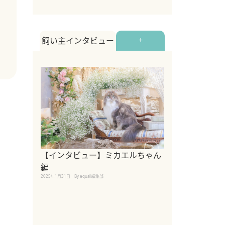
飼い主インタビュー
+
【インタビュー】ミカエルちゃん
【インタビュー
編
2025年1月30日
By equall
2025年1月31日
By equall編集部