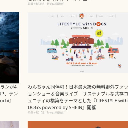
2023年3月24日
By equall編集部
グランが4
わんちゃん同伴可！日本最大級の無料野外ファ
UP、テン
ョンショー＆音楽ライブ サステナブルな共存
uchi』
ュニティの構築をテーマとした『LIFESTYLE with
DOGS powered by SHEIN』開催
2023年3月10日
By equall編集部