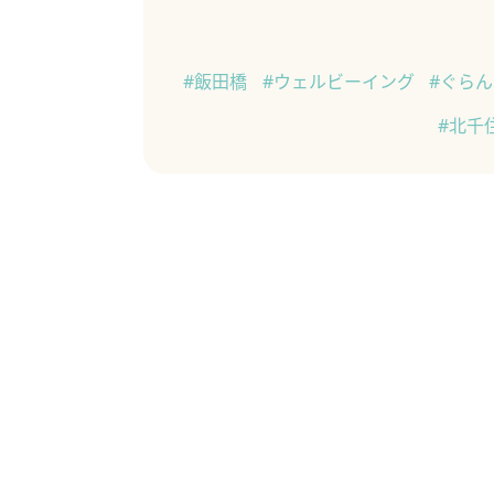
#飯田橋
#ウェルビーイング
#ぐら
#北千