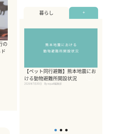
暮らし
+
行の
るド
【ペット同行避難】熊本地震にお
関東の愛犬家に
ける動物避難所開設状況
ポット！ペット
2026年7月30日
By equall編集部
ペット宿・日帰
2026年7月7日
By equall編