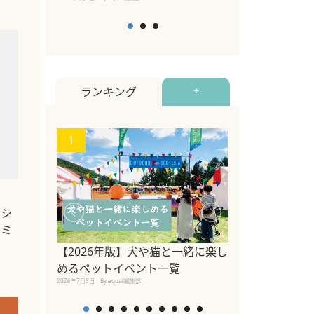
ランキング
+
1
2
ッシ
コミ
ペットと楽しめ
ト四国・中国地
【2026年版】犬や猫と一緒に楽し
公園や観光・ペ
めるペットイベント一覧
施設を紹介
2026年7月5日
By equall編集部
2023年2月15日
By equall