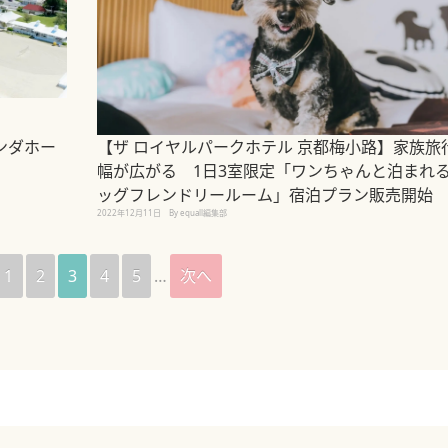
ンダホー
【ザ ロイヤルパークホテル 京都梅小路】家族旅
幅が広がる 1日3室限定「ワンちゃんと泊まれ
ッグフレンドリールーム」宿泊プラン販売開始
2022年12月11日
By equall編集部
1
2
3
4
5
…
次へ