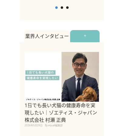
業界人インタビュー
+
1日でも長い犬猫の健康寿命を実
Sippo Fest
現したい｜ゾエティス・ジャパン
タ)×equall
株式会社 村瀬 正典
レーナー今村真
2026年5月29日
By equall編集部
トの魅力とイベ
点も解説