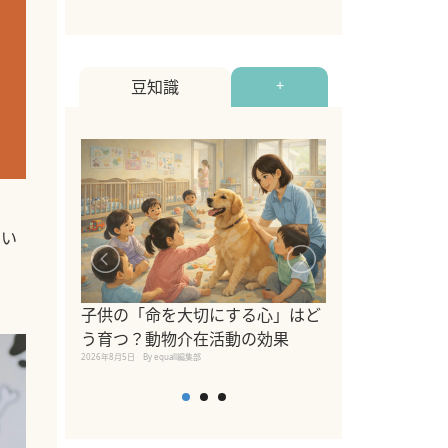
豆知識
+
たい
シニア猫向けキ
ブランドを比較
子供の「命を大切にする心」はど
えの注意点も解
う育つ？動物介在活動の効果
2026年8月4日
By equall編
2026年8月5日
By equall編集部