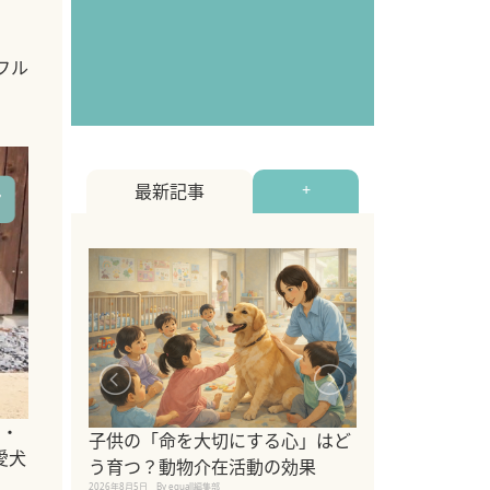
フル
最新記事
+
シニア猫向けキ
割・
ブランドを比較
子供の「命を大切にする心」はど
愛犬
えの注意点も解
う育つ？動物介在活動の効果
2026年8月4日
By equall編
2026年8月5日
By equall編集部