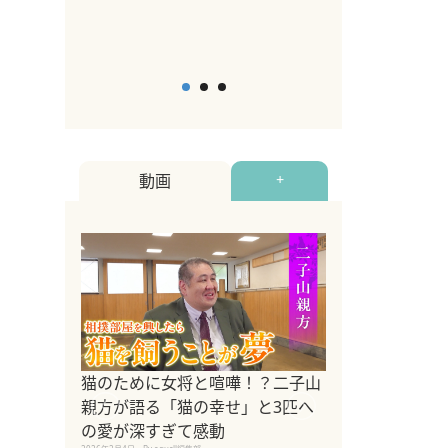
2026年5月12日
By equall
動画
+
ドッグトレーナ
猫のために女将と喧嘩！？二子山
リメントを解説
親方が語る「猫の幸せ」と3匹へ
リメント『Zest
の愛が深すぎて感動
2025年8月8日
By equall編