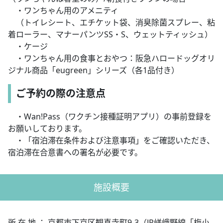
・ワンちゃん用のアメニティ
（トイレシート、エチケット袋、消臭除菌スプレー、粘
着ローラー、マナーパンツSS・S、ウェットティッシュ）
・ケージ
・ワンちゃん用の食事とおやつ：阪急ハロードッグオリ
ジナル商品「eugreen」シリーズ（各1品付き）
ご予約の際の注意点
・Wan!Pass（ワクチン接種証明アプリ）の事前登録を
お願いしております。
・「宿泊滞在条件および注意事項」をご確認いただき、
宿泊滞在合意書への署名が必要です。
施設概要
所 在 地 ： 京都市下京区観喜寺町9-3（JR嵯峨野線「梅小