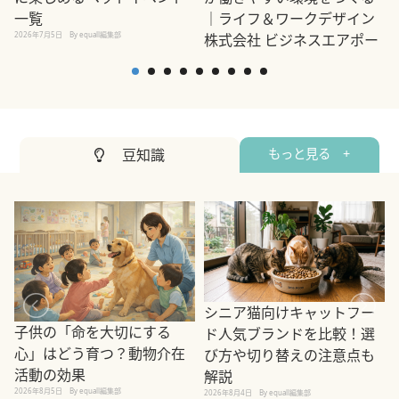
一覧
｜ライフ＆ワークデザイン
2
2026年7月5日
By equall編集部
株式会社 ビジネスエアポー
ト京橋店 内野 智彦
2022年12月9日
By equall編集部
豆知識
もっと見る +
シニア猫向けキャットフー
子供の「命を大切にする
ド人気ブランドを比較！選
心」はどう育つ？動物介在
び方や切り替えの注意点も
活動の効果
解説
2026年8月5日
By equall編集部
2026年8月4日
By equall編集部
2