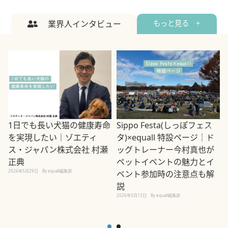
業界人インタビュー
もっと見る +
1日でも長い犬猫の健康寿命
Sippo Festa(しっぽフェス
を実現したい｜ゾエティ
タ)×equall 特設ページ｜ド
ス・ジャパン株式会社 村瀬
ッグトレーナー今村真也が
正典
ペットイベントの魅力とイ
2026年5月29日
By equall編集部
ベント参加時の注意点も解
説
2026年5月12日
By equall編集部
2