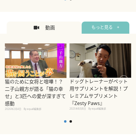
動画
もっと見る +
ドッグトレーナーがペット
猫のために女将と喧嘩！？
用サプリメントを解説！プ
二子山親方が語る「猫の幸
レミアムサプリメント
せ」と3匹への愛が深すぎて
2
『Zesty Paws』
感動
2025年8月8日
By equall編集部
2026年2月4日
By equall編集部