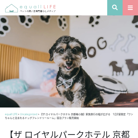
equall LIFE
>
Uncategorized
>
【ザ ロイヤルパークホテル 京都梅小路】家族旅行の幅が広がる 1日3室限定「ワン
ちゃんと泊まれるドッグフレンドリールーム」宿泊プラン販売開始
【ザ ロイヤルパークホテル 京都