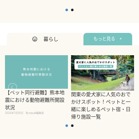
暮らし
もっと見る +
【ペット同行避難】熊本地
関東の愛犬家に人気のおで
震における動物避難所開設
かけスポット！ペットと一
状況
緒に楽しめるペット宿・日
2026年7月30日
By equall編集部
帰り施設一覧
2
2026年7月7日
By equall編集部