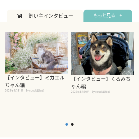
飼い主インタビュー
もっと見る +
【インタビュー】ミカエル
【インタビュー】くるみち
ちゃん編
ゃん編
2025年1月31日
By equall編集部
2
2025年1月30日
By equall編集部