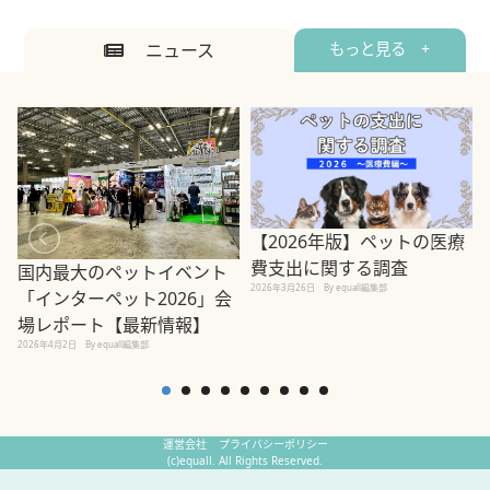
ニュース
もっと見る +
【2026年版】ペットの医療
費支出に関する調査
国内最大のペットイベント
2026年3月26日
By equall編集部
「インターペット2026」会
場レポート【最新情報】
2
2026年4月2日
By equall編集部
運営会社
プライバシーポリシー
(c)equall. All Rights Reserved.