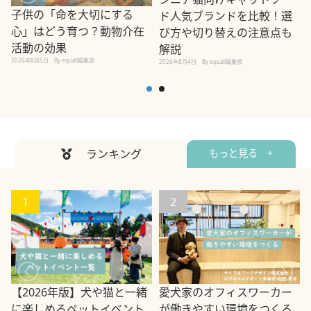
子供の「命を大切にする
ド人気ブランドを比較！選
心」はどう育つ？動物介在
び方や切り替えの注意点も
活動の効果
解説
2026年8月5日
By equall編集部
2026年8月4日
By equall編集部
2
ランキング
もっと見る +
1
2
【2026年版】犬や猫と一緒
愛犬家のオフィスワーカー
に楽しめるペットイベント
が働きやすい環境をつくる