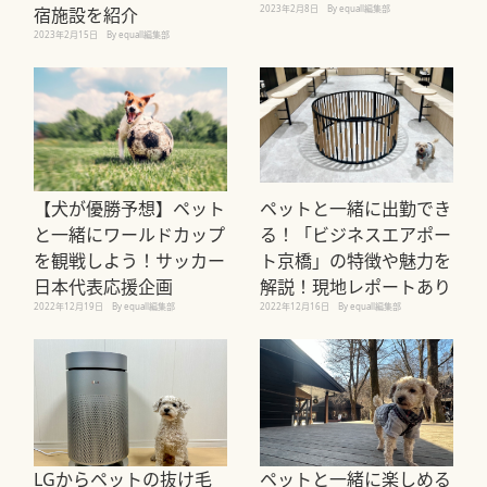
2023年2月8日
By equall編集部
宿施設を紹介
2023年2月15日
By equall編集部
【犬が優勝予想】ペット
ペットと一緒に出勤でき
と一緒にワールドカップ
る！「ビジネスエアポー
を観戦しよう！サッカー
ト京橋」の特徴や魅力を
日本代表応援企画
解説！現地レポートあり
2022年12月19日
By equall編集部
2022年12月16日
By equall編集部
LGからペットの抜け毛
ペットと一緒に楽しめる