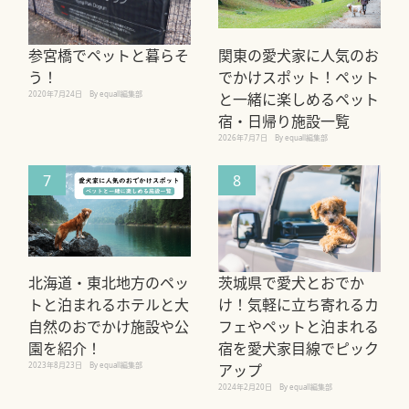
参宮橋でペットと暮らそ
関東の愛犬家に人気のお
う！
でかけスポット！ペット
2020年7月24日
By equall編集部
と一緒に楽しめるペット
宿・日帰り施設一覧
2026年7月7日
By equall編集部
7
8
北海道・東北地方のペッ
茨城県で愛犬とおでか
トと泊まれるホテルと大
け！気軽に立ち寄れるカ
自然のおでかけ施設や公
フェやペットと泊まれる
園を紹介！
宿を愛犬家目線でピック
2023年8月23日
By equall編集部
アップ
2024年2月20日
By equall編集部