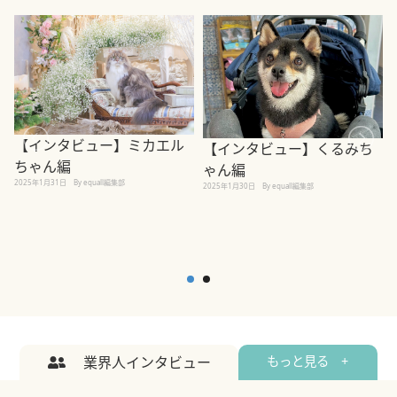
【インタビュー】ミカエル
【インタビュー】くるみち
ちゃん編
ゃん編
2025年1月31日
By equall編集部
2
2025年1月30日
By equall編集部
業界人インタビュー
もっと見る +