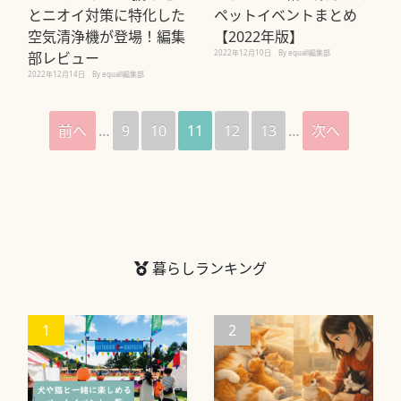
とニオイ対策に特化した
ペットイベントまとめ
空気清浄機が登場！編集
【2022年版】
2022年12月10日
By equall編集部
部レビュー
2022年12月14日
By equall編集部
前へ
…
9
10
11
12
13
…
次へ
暮らしランキング
1
2