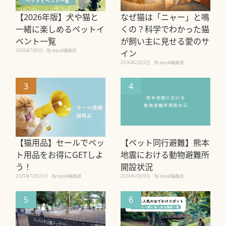
【2026年版】犬や猫と
なぜ猫は「ニャー」と鳴
一緒に楽しめるペットイ
くの？科学でわかった猫
ベント一覧
が飼い主に見せる愛のサ
2026年7月5日
By equall編集部
イン
2026年2月22日
By equall編集部
3
4
【猫用品】セールでペッ
【ペット同行避難】熊本
ト用品をお得にGETしよ
地震における動物避難所
う！
開設状況
2025年12月31日
By equall編集部
2026年7月30日
By equall編集部
5
6