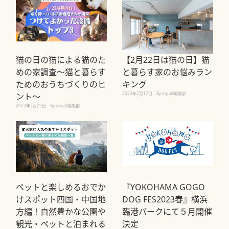
猫の日の猫による猫のた
【2月22日は猫の日】猫
めの家調査～猫と暮らす
と暮らす家のお悩みラン
ためのおうちづくりのヒ
キング
2023年2月17日
By equall編集部
ント～
2023年2月22日
By equall編集部
ペットと楽しめるおでか
『YOKOHAMA GOGO
けスポット四国・中国地
DOG FES2023春』横浜
方編！自然豊かな公園や
臨港パークにて５月開催
観光・ペットと泊まれる
決定