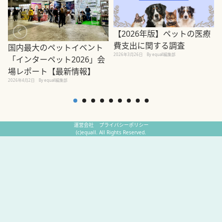
【2026年版】ペットの医療
費支出に関する調査
国内最大のペットイベント
2026年3月26日
By equall編集部
「インターペット2026」会
場レポート【最新情報】
2
2026年4月2日
By equall編集部
運営会社
プライバシーポリシー
(c)equall. All Rights Reserved.