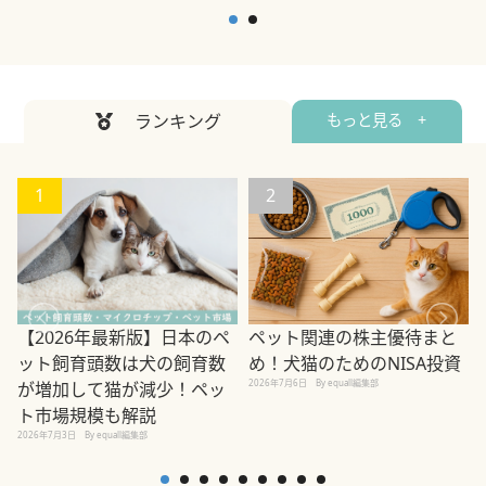
ランキング
もっと見る +
1
2
ペット関連の株主優待まと
【2026年最新版】日本のペ
め！犬猫のためのNISA投資
ット飼育頭数は犬の飼育数
2026年7月6日
By equall編集部
が増加して猫が減少！ペッ
2
ト市場規模も解説
2026年7月3日
By equall編集部