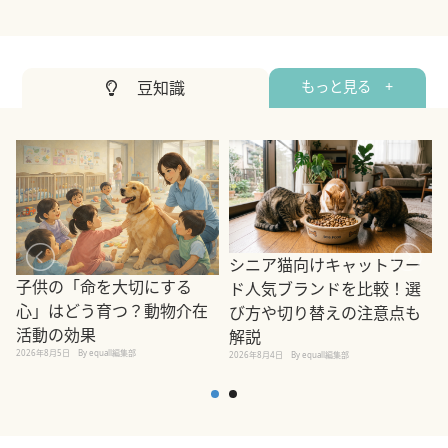
豆知識
もっと見る +
シニア猫向けキャットフー
子供の「命を大切にする
ド人気ブランドを比較！選
心」はどう育つ？動物介在
び方や切り替えの注意点も
活動の効果
解説
2026年8月5日
By equall編集部
2026年8月4日
By equall編集部
2