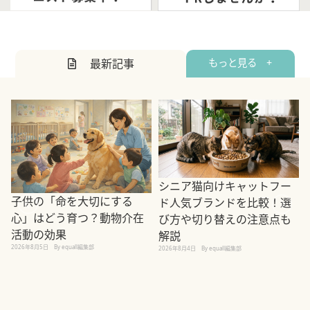
最新記事
もっと見る +
シニア猫向けキャットフー
子供の「命を大切にする
ド人気ブランドを比較！選
心」はどう育つ？動物介在
び方や切り替えの注意点も
活動の効果
解説
2026年8月5日
By equall編集部
2026年8月4日
By equall編集部
2