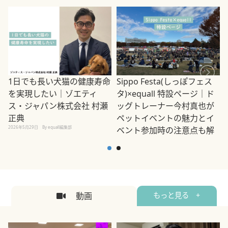
1日でも長い犬猫の健康寿命
Sippo Festa(しっぽフェス
を実現したい｜ゾエティ
タ)×equall 特設ページ｜ド
ス・ジャパン株式会社 村瀬
ッグトレーナー今村真也が
正典
ペットイベントの魅力とイ
2026年5月29日
By equall編集部
ベント参加時の注意点も解
説
2026年5月12日
By equall編集部
2
動画
もっと見る +