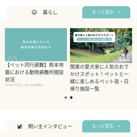
暮らし
もっと見る +
【ペット同行避難】熊本地
関東の愛犬家に人気のおで
震における動物避難所開設
かけスポット！ペットと一
状況
緒に楽しめるペット宿・日
2026年7月30日
By equall編集部
帰り施設一覧
2
2026年7月7日
By equall編集部
飼い主インタビュー
もっと見る +