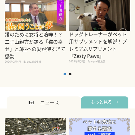
ドッグトレーナーがペット
猫のために女将と喧嘩！？
用サプリメントを解説！プ
二子山親方が語る「猫の幸
レミアムサプリメント
せ」と3匹への愛が深すぎて
2
『Zesty Paws』
感動
2025年8月8日
By equall編集部
2026年2月4日
By equall編集部
ニュース
もっと見る +