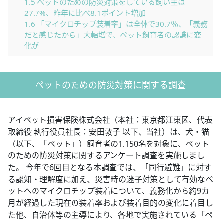
1.5
ペットのための防災対策をしている飼い主は
27.7%、昨年に比べ8.1ポイント増加
1.6
「マイクロチップ装着率」は全体で30.7％、「義務
だと感じたから」大幅増で、ペット飼育者の認識に変
化が
ペットのための防災対策に関する調査
アイペット損害保険株式会社（本社：東京都江東区、代表
取締役 執行役員社長：安田敦子 以下、当社）は、犬・猫
（以下、「ペット」）飼育者の1,150名を対象に、ペット
のための防災対策に関するアンケート調査を実施しまし
た。 今年で6回目となる本調査では、「同行避難」に対す
る認知・理解度に加え、災害時の迷子対策として有効なペ
ットへのマイクロチップ装着について、義務化から約9カ
月が経過した現在の装着率および装着目的の変化に着目し
た他、自治体等の主導により、各地で実施されている「ペ