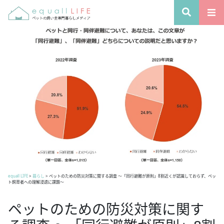
equall LIFE
>
暮らし
>
ペットのための防災対策に関する調査 ～「同行避難が原則」8割近くが認識しておらず、ペッ
ト飼育者への理解浸透に課題～
ペットのための防災対策に関す