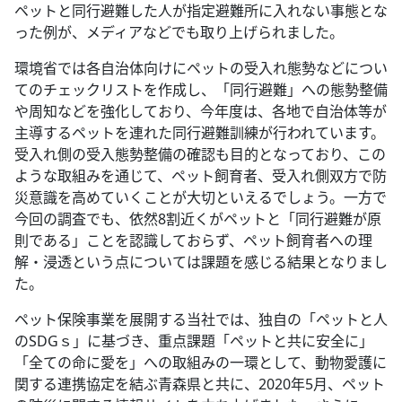
ペットと同行避難した人が指定避難所に入れない事態とな
った例が、メディアなどでも取り上げられました。
環境省では各自治体向けにペットの受入れ態勢などについ
てのチェックリストを作成し、「同行避難」への態勢整備
や周知などを強化しており、今年度は、各地で自治体等が
主導するペットを連れた同行避難訓練が行われています。
受入れ側の受入態勢整備の確認も目的となっており、この
ような取組みを通じて、ペット飼育者、受入れ側双方で防
災意識を高めていくことが大切といえるでしょう。一方で
今回の調査でも、依然8割近くがペットと「同行避難が原
則である」ことを認識しておらず、ペット飼育者への理
解・浸透という点については課題を感じる結果となりまし
た。
ペット保険事業を展開する当社では、独自の「ペットと人
のSDGｓ」に基づき、重点課題「ペットと共に安全に」
「全ての命に愛を」への取組みの一環として、動物愛護に
関する連携協定を結ぶ青森県と共に、2020年5月、ペット