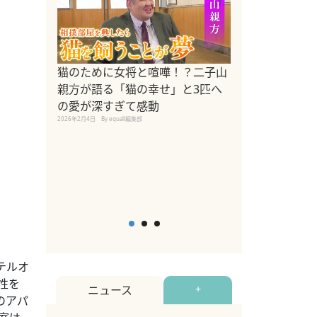
ドッグトレーナ
猫のために女将と喧嘩！？二子山
リメントを解説
親方が語る「猫の幸せ」と3匹へ
リメント『Zest
の愛が深すぎて感動
2025年8月8日
By equall編
2026年2月4日
By equall編集部
テルオ
性を
ニュース
+
のアパ