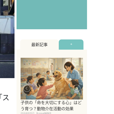
最新記事
+
「ス
シニア猫向けキ
ブランドを比較
子供の「命を大切にする心」はど
えの注意点も解
う育つ？動物介在活動の効果
2026年8月4日
By equall編
2026年8月5日
By equall編集部