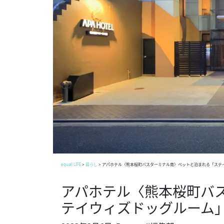
equall LIFE
>
暮らし
>
アパホテル〈熊本桜町バスターミナル南〉ペットと泊まれる「ステ
アパホテル〈熊本桜町バ
テイウィズドッグルーム