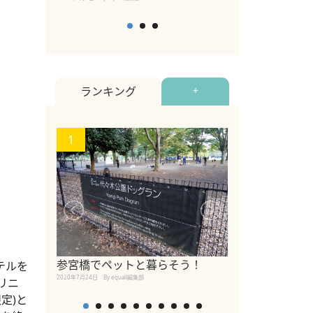
ランキング
+
1
2
【2026年版
参宮橋でペットと暮らそう！
テルを
めるペットイベ
2020年7月24日
By equall編集部
リニ
2026年7月5日
By equall編
定)と