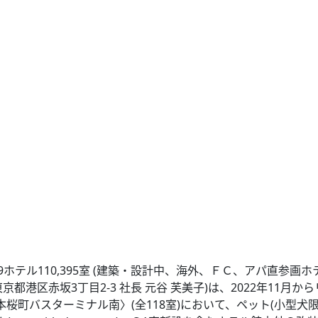
ホテル110,395室 (建築・設計中、海外、ＦＣ、アパ直参画ホ
港区赤坂3丁目2‐3 社長 元谷 芙美子)は、2022年11月から
町バスターミナル南〉(全118室)において、ペット(小型犬限