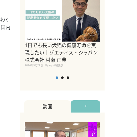
速バ
て国内
1日でも長い犬猫の健康寿命を実
Sippo Fest
現したい｜ゾエティス・ジャパン
タ)×equall
株式会社 村瀬 正典
レーナー今村真
2026年5月29日
By equall編集部
トの魅力とイベ
点も解説
2026年5月12日
By equall
動画
+