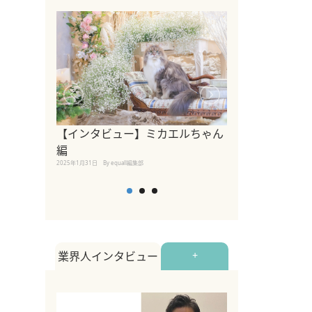
【インタビュー】ミカエルちゃん
【インタビュー
編
2025年1月30日
By equall
2025年1月31日
By equall編集部
業界人インタビュー
+