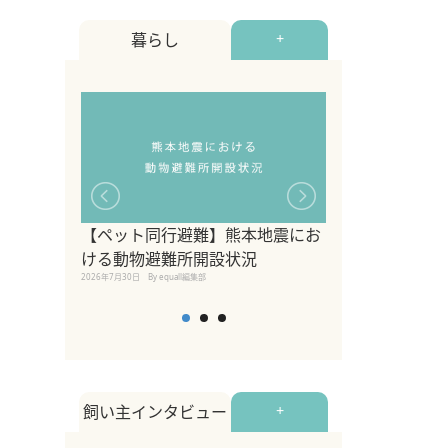
暮らし
+
【ペット同行避難】熊本地震にお
関東の愛犬家に
ける動物避難所開設状況
ポット！ペット
2026年7月30日
By equall編集部
ペット宿・日帰
2026年7月7日
By equall編
飼い主インタビュー
+