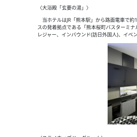
〈大浴殿「玄要の湯」〉
当ホテルはJR「熊本駅」から路面電車で約
スの発着拠点である「熊本桜町バスターミナ
レジャー、インバウンド(訪日外国人)、イベ