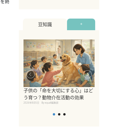
装を終
豆知識
+
シニア猫向けキ
ブランドを比較
子供の「命を大切にする心」はど
えの注意点も解
う育つ？動物介在活動の効果
2026年8月4日
By equall編
2026年8月5日
By equall編集部