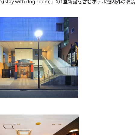
ay with dog room)」の1室新設を含むホテル館内外の改