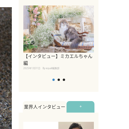
【インタビュー】ミカエルちゃん
【インタビュー
編
2025年1月30日
By equall
2025年1月31日
By equall編集部
業界人インタビュー
+