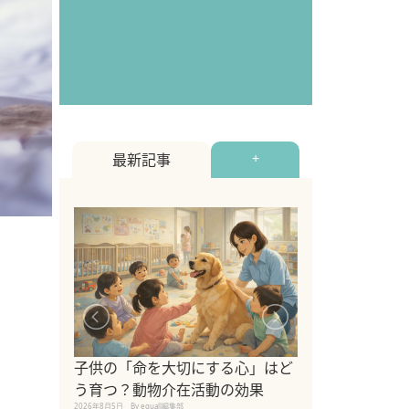
最新記事
+
シニア猫向けキ
ブランドを比較
子供の「命を大切にする心」はど
えの注意点も解
う育つ？動物介在活動の効果
2026年8月4日
By equall編
2026年8月5日
By equall編集部