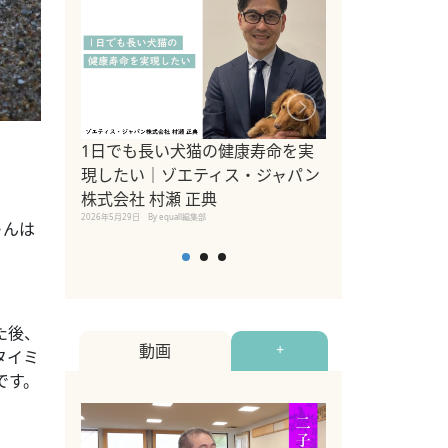
。
1日でも長い犬猫の健康寿命を実
Sippo Fest
現したい｜ゾエティス・ジャパン
タ)×equall
株式会社 村瀬 正典
レーナー今村真
2026年5月29日
By equall編集部
トの魅力とイベ
ゃんは
点も解説
2026年5月12日
By equall
た後、
動画
+
タイミ
です。