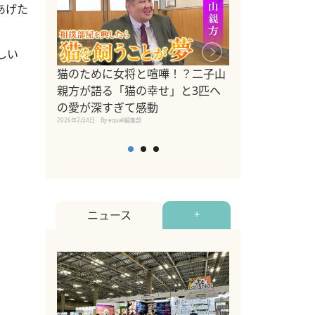
あげた
しい
ドッグトレーナ
猫のために女将と喧嘩！？二子山
リメントを解説
親方が語る「猫の幸せ」と3匹へ
リメント『Zest
の愛が深すぎて感動
2025年8月8日
By equall編
2026年2月4日
By equall編集部
ニュース
+