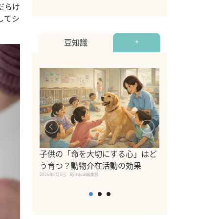
だらけ
してシ
豆知識
+
シニア猫向けキ
ブランドを比較
子供の「命を大切にする心」はど
えの注意点も解
う育つ？動物介在活動の効果
2026年8月4日
By equall編
2026年8月5日
By equall編集部