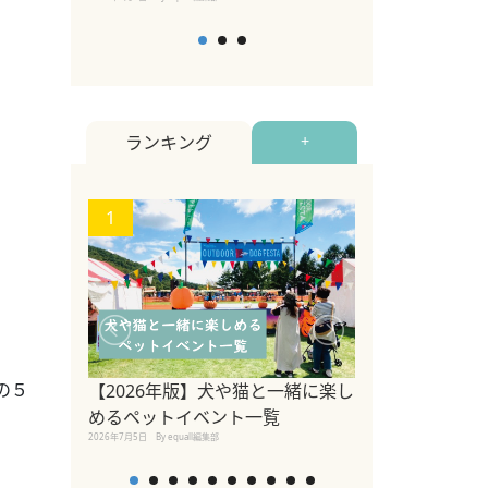
ランキング
+
1
2
の５
【2026年版】犬や猫と一緒に楽し
参宮橋でペット
めるペットイベント一覧
2020年7月24日
By equall
2026年7月5日
By equall編集部