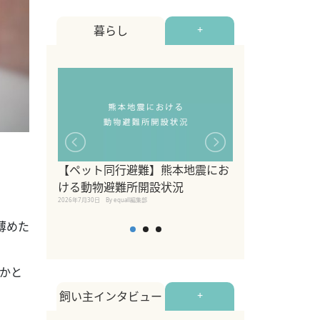
暮らし
+
【ペット同行避難】熊本地震にお
関東の愛犬家に
ける動物避難所開設状況
ポット！ペット
2026年7月30日
By equall編集部
ペット宿・日帰
2026年7月7日
By equall編
薄めた
るかと
飼い主インタビュー
+
。