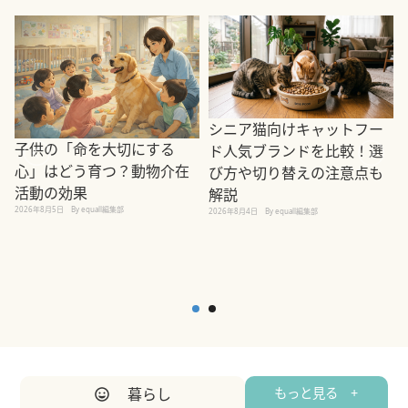
シニア猫向けキャットフー
子供の「命を大切にする
ド人気ブランドを比較！選
心」はどう育つ？動物介在
び方や切り替えの注意点も
活動の効果
解説
2026年8月5日
By equall編集部
2026年8月4日
By equall編集部
2
暮らし
もっと見る +