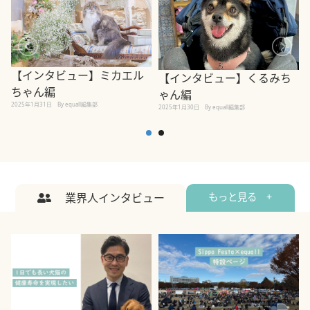
【インタビュー】ミカエル
【インタビュー】くるみち
ちゃん編
ゃん編
2025年1月31日
By equall編集部
2
2025年1月30日
By equall編集部
業界人インタビュー
もっと見る +