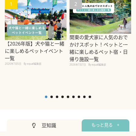
1
2
関東の愛犬家に人気のおで
【2026年版】犬や猫と一緒
かけスポット！ペットと一
に楽しめるペットイベント
緒に楽しめるペット宿・日
一覧
帰り施設一覧
2026年7月5日
By equall編集部
2026年7月7日
By equall編集部
2
豆知識
もっと見る +