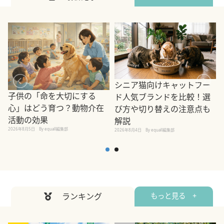
シニア猫向けキャットフー
子供の「命を大切にする
ド人気ブランドを比較！選
心」はどう育つ？動物介在
び方や切り替えの注意点も
活動の効果
解説
2026年8月5日
By equall編集部
2026年8月4日
By equall編集部
2
ランキング
もっと見る +