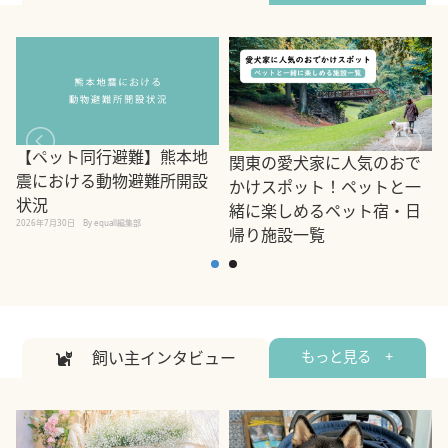
【ペット同行避難】熊本地
関東の愛犬家に人気のおで
震における動物避難所開設
かけスポット！ペットと一
状況
緒に楽しめるペット宿・日
2026年7月30日
By equall編集部
帰り施設一覧
2
2026年7月7日
By equall編集部
飼い主インタビュー
もっと見る +