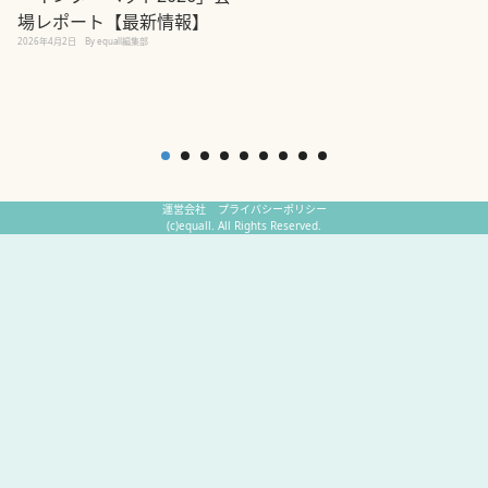
場レポート【最新情報】
2
2026年4月2日
By equall編集部
運営会社
プライバシーポリシー
(c)equall. All Rights Reserved.