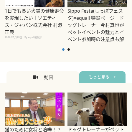
1日でも長い犬猫の健康寿命
Sippo Festa(しっぽフェス
を実現したい｜ゾエティ
タ)×equall 特設ページ｜ド
ス・ジャパン株式会社 村瀬
ッグトレーナー今村真也が
正典
ペットイベントの魅力とイ
2026年5月29日
By equall編集部
ベント参加時の注意点も解
説
2026年5月12日
By equall編集部
2
動画
もっと見る +
ドッグトレーナーがペット
猫のために女将と喧嘩！？