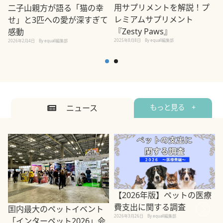
用サプリメントを解説！プ
二子山親方が語る「猫の幸
レミアムサプリメント
せ」と3匹への愛が深すぎて
2
『Zesty Paws』
感動
2025年8月8日
By equall編集部
2026年2月4日
By equall編集部
ニュース
もっと見る +
【2026年版】ペットの医療
費支出に関する調査
国内最大のペットイベント
2026年3月26日
By equall編集部
「インターペット2026」会