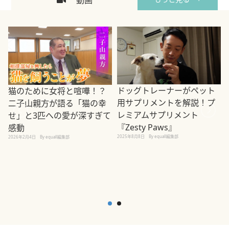
動画
ドッグトレーナーがペット
猫のために女将と喧嘩！？
用サプリメントを解説！プ
二子山親方が語る「猫の幸
レミアムサプリメント
せ」と3匹への愛が深すぎて
2
『Zesty Paws』
感動
2025年8月8日
By equall編集部
2026年2月4日
By equall編集部