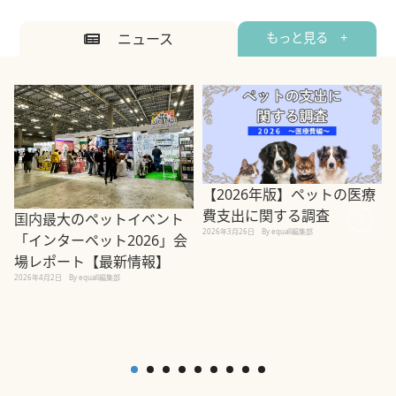
ニュース
もっと見る +
【2026年版】ペットの医療
費支出に関する調査
国内最大のペットイベント
2026年3月26日
By equall編集部
「インターペット2026」会
場レポート【最新情報】
2
2026年4月2日
By equall編集部