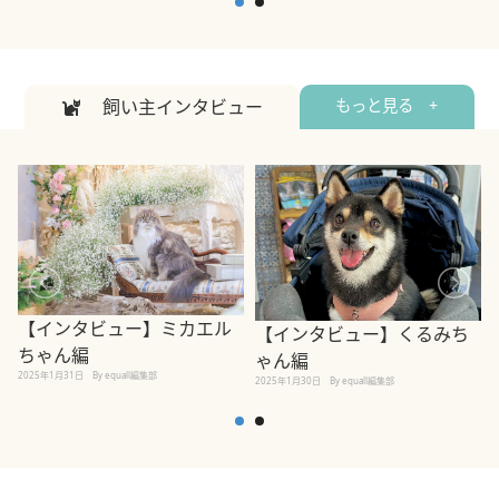
飼い主インタビュー
もっと見る +
【インタビュー】ミカエル
【インタビュー】くるみち
ちゃん編
ゃん編
2025年1月31日
By equall編集部
2
2025年1月30日
By equall編集部