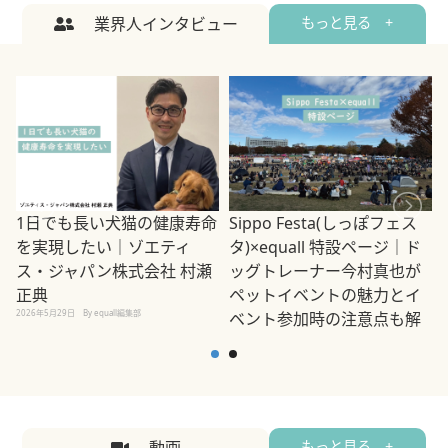
業界人インタビュー
もっと見る +
1日でも長い犬猫の健康寿命
Sippo Festa(しっぽフェス
を実現したい｜ゾエティ
タ)×equall 特設ページ｜ド
ス・ジャパン株式会社 村瀬
ッグトレーナー今村真也が
正典
ペットイベントの魅力とイ
2026年5月29日
By equall編集部
ベント参加時の注意点も解
説
2026年5月12日
By equall編集部
2
もっと見る +