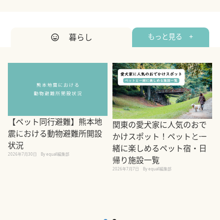
暮らし
もっと見る +
【ペット同行避難】熊本地
関東の愛犬家に人気のおで
震における動物避難所開設
かけスポット！ペットと一
状況
緒に楽しめるペット宿・日
2026年7月30日
By equall編集部
帰り施設一覧
2
2026年7月7日
By equall編集部