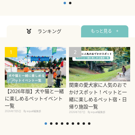
ランキング
もっと見る +
1
2
関東の愛犬家に人気のおで
【2026年版】犬や猫と一緒
かけスポット！ペットと一
に楽しめるペットイベント
緒に楽しめるペット宿・日
一覧
帰り施設一覧
2026年7月5日
By equall編集部
2026年7月7日
By equall編集部
2