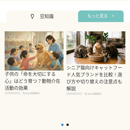
豆知識
もっと見る +
シニア猫向けキャットフー
子供の「命を大切にする
ド人気ブランドを比較！選
心」はどう育つ？動物介在
び方や切り替えの注意点も
活動の効果
解説
2026年8月5日
By equall編集部
2026年8月4日
By equall編集部
2