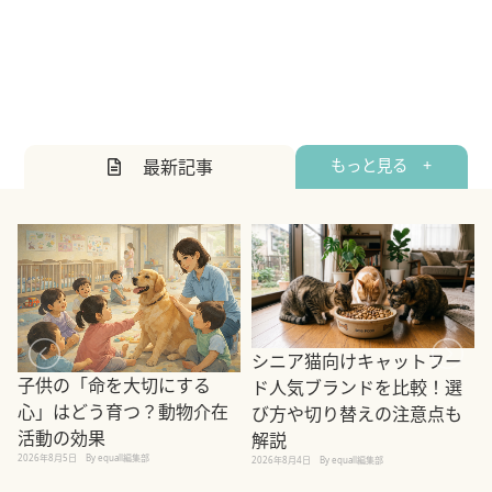
最新記事
もっと見る +
シニア猫向けキャットフー
子供の「命を大切にする
ド人気ブランドを比較！選
心」はどう育つ？動物介在
び方や切り替えの注意点も
活動の効果
解説
2026年8月5日
By equall編集部
2026年8月4日
By equall編集部
2