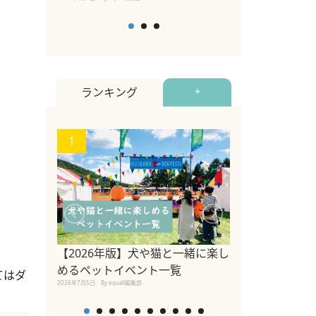
ランキング
+
1
2
【2026年版】犬や猫と一緒に楽し
【2026年最
めるペットイベント一覧
育頭数は犬の飼
てはダ
2026年7月5日
By equall編集部
が減少！ペット
2026年7月3日
By equall編