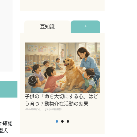
豆知識
+
シニア猫向けキ
ブランドを比較
子供の「命を大切にする心」はど
えの注意点も解
う育つ？動物介在活動の効果
2026年8月4日
By equall編
2026年8月5日
By equall編集部
か確認
型犬