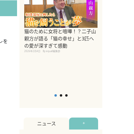
ドッグトレーナ
猫のために女将と喧嘩！？二子山
リメントを解説
親方が語る「猫の幸せ」と3匹へ
レを
リメント『Zest
の愛が深すぎて感動
2025年8月8日
By equall編
2026年2月4日
By equall編集部
ニュース
+