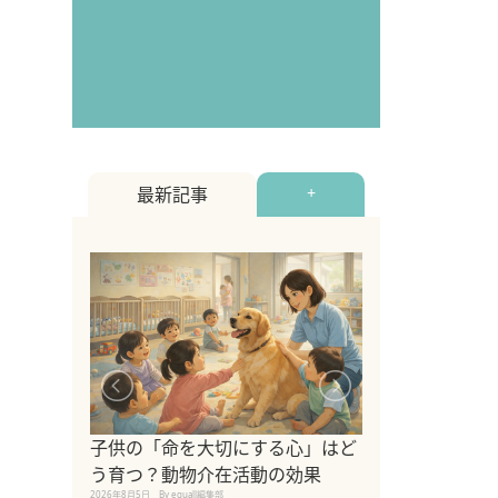
最新記事
+
シニア猫向けキ
ブランドを比較
子供の「命を大切にする心」はど
えの注意点も解
う育つ？動物介在活動の効果
2026年8月4日
By equall編
2026年8月5日
By equall編集部