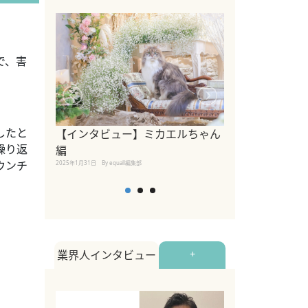
で、害
したと
【インタビュー】ミカエルちゃん
【インタビュー
繰り返
編
2025年1月30日
By equall
ウンチ
2025年1月31日
By equall編集部
業界人インタビュー
+