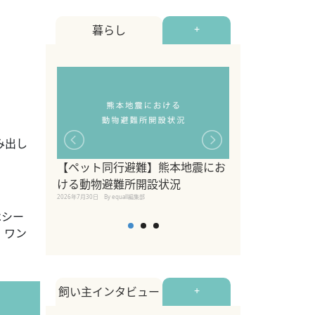
暮らし
+
み出し
【ペット同行避難】熊本地震にお
関東の愛犬家に
ける動物避難所開設状況
ポット！ペット
2026年7月30日
By equall編集部
ペット宿・日帰
はシー
2026年7月7日
By equall編
。ワン
飼い主インタビュー
+