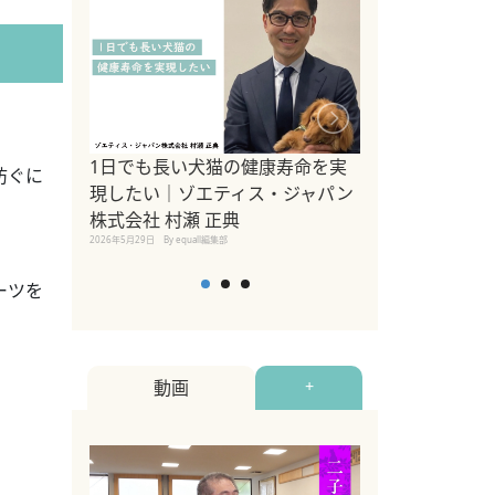
1日でも長い犬猫の健康寿命を実
Sippo Fest
防ぐに
現したい｜ゾエティス・ジャパン
タ)×equall
株式会社 村瀬 正典
レーナー今村真
2026年5月29日
By equall編集部
トの魅力とイベ
点も解説
ーツを
2026年5月12日
By equall
動画
+