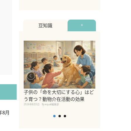
2022年10月19日
By equal
豆知識
+
シニア猫向けキ
ブランドを比較
子供の「命を大切にする心」はど
えの注意点も解
う育つ？動物介在活動の効果
2026年8月4日
By equall編
2026年8月5日
By equall編集部
年8月