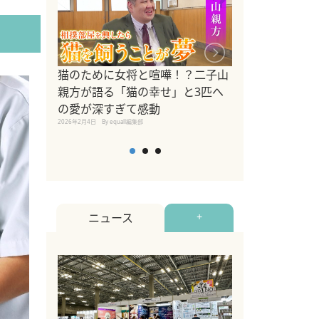
ドッグトレーナ
猫のために女将と喧嘩！？二子山
リメントを解説
親方が語る「猫の幸せ」と3匹へ
リメント『Zest
の愛が深すぎて感動
2025年8月8日
By equall編
2026年2月4日
By equall編集部
ニュース
+