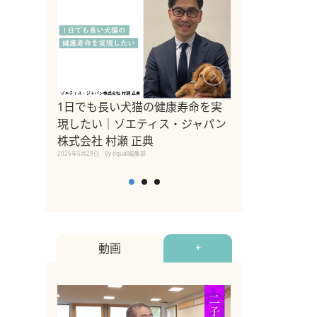
1日でも長い犬猫の健康寿命を実
Sippo Fest
現したい｜ゾエティス・ジャパン
タ)×equall
株式会社 村瀬 正典
レーナー今村真
2026年5月29日
By equall編集部
トの魅力とイベ
点も解説
2026年5月12日
By equall
動画
+