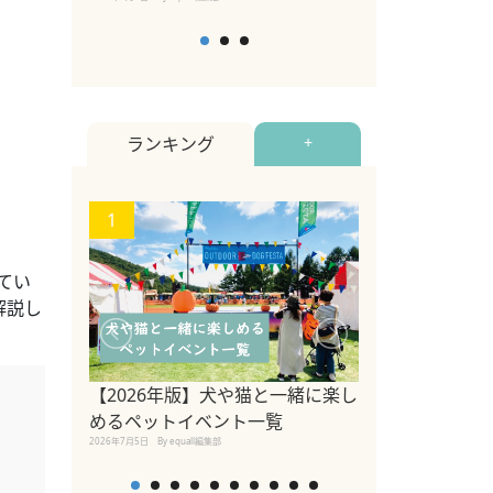
ランキング
+
1
2
てい
解説し
【2026年版】犬や猫と一緒に楽し
青森県で愛犬と
めるペットイベント一覧
立ち寄れるカフ
2026年7月5日
By equall編集部
れる宿を愛犬家
プ