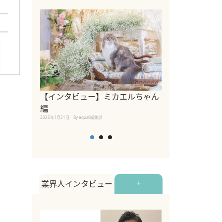
【インタビュー】ミカエルちゃん
【インタビュー
編
2025年1月30日
By equall
2025年1月31日
By equall編集部
業界人インタビュー
+