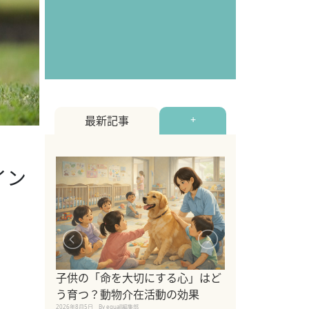
最新記事
+
イン
シニア猫向けキ
ブランドを比較
子供の「命を大切にする心」はど
えの注意点も解
う育つ？動物介在活動の効果
2026年8月4日
By equall編
2026年8月5日
By equall編集部