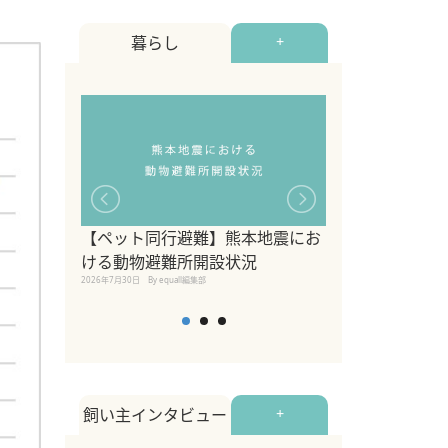
暮らし
+
【ペット同行避難】熊本地震にお
関東の愛犬家に
ける動物避難所開設状況
ポット！ペット
2026年7月30日
By equall編集部
ペット宿・日帰
2026年7月7日
By equall編
飼い主インタビュー
+