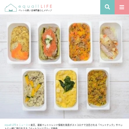
equall LIFE
>
ニュース
>
楽天、最新ペットトレンド情報を発表ポストコロナで注目される「ペットテック」やペッ
トと一緒に旅行をする「ペットツーリズム」が伸長