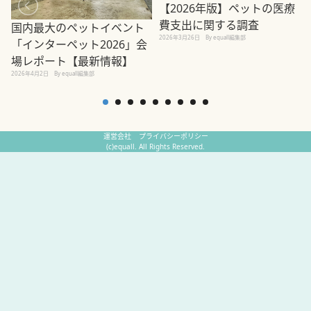
【2026年版】ペットの医療
費支出に関する調査
国内最大のペットイベント
2026年3月26日
By equall編集部
「インターペット2026」会
場レポート【最新情報】
2
2026年4月2日
By equall編集部
運営会社
プライバシーポリシー
(c)equall. All Rights Reserved.