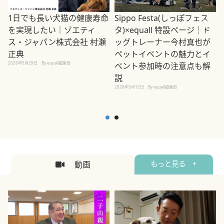
1日でも長い犬猫の健康寿命
Sippo Festa(しっぽフェス
を実現したい｜ゾエティ
タ)×equall 特設ページ｜ド
ス・ジャパン株式会社 村瀬
ッグトレーナー今村真也が
正典
ペットイベントの魅力とイ
2026年5月29日
By equall編集部
ベント参加時の注意点も解
説
2026年5月12日
By equall編集部
2
動画
もっと見る +