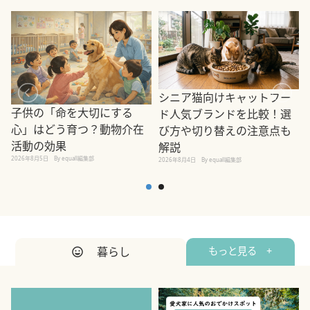
シニア猫向けキャットフー
子供の「命を大切にする
ド人気ブランドを比較！選
心」はどう育つ？動物介在
び方や切り替えの注意点も
活動の効果
解説
2026年8月5日
By equall編集部
2026年8月4日
By equall編集部
2
暮らし
もっと見る +