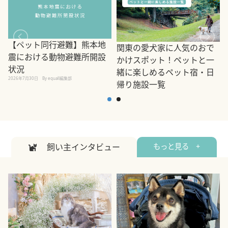
【ペット同行避難】熊本地
関東の愛犬家に人気のおで
震における動物避難所開設
かけスポット！ペットと一
状況
緒に楽しめるペット宿・日
2026年7月30日
By equall編集部
帰り施設一覧
2
2026年7月7日
By equall編集部
飼い主インタビュー
もっと見る +