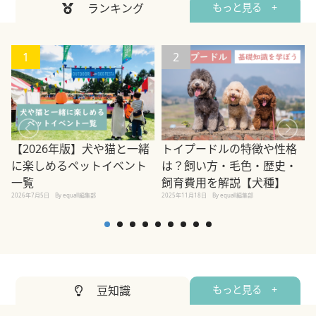
ランキング
もっと見る +
1
2
【2026年版】犬や猫と一緒
トイプードルの特徴や性格
に楽しめるペットイベント
は？飼い方・毛色・歴史・
一覧
飼育費用を解説【犬種】
2026年7月5日
By equall編集部
2025年11月18日
By equall編集部
2
豆知識
もっと見る +