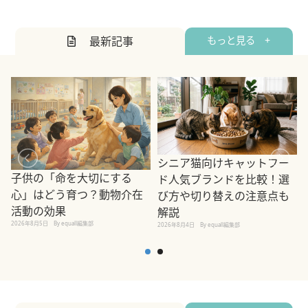
最新記事
もっと見る +
シニア猫向けキャットフー
子供の「命を大切にする
ド人気ブランドを比較！選
心」はどう育つ？動物介在
び方や切り替えの注意点も
活動の効果
解説
2026年8月5日
By equall編集部
2026年8月4日
By equall編集部
2