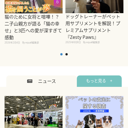
ドッグトレーナーがペット
猫のために女将と喧嘩！？
用サプリメントを解説！プ
二子山親方が語る「猫の幸
レミアムサプリメント
せ」と3匹への愛が深すぎて
2
『Zesty Paws』
感動
2025年8月8日
By equall編集部
2026年2月4日
By equall編集部
ニュース
もっと見る +