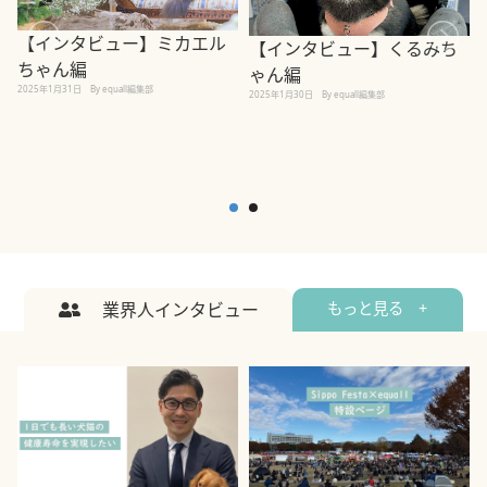
【インタビュー】ミカエル
【インタビュー】くるみち
ちゃん編
ゃん編
2025年1月31日
By equall編集部
2
2025年1月30日
By equall編集部
業界人インタビュー
もっと見る +