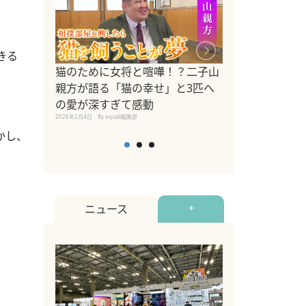
きる
ドッグトレーナ
猫のために女将と喧嘩！？二子山
リメントを解説
親方が語る「猫の幸せ」と3匹へ
リメント『Zest
の愛が深すぎて感動
2025年8月8日
By equall編
2026年2月4日
By equall編集部
かし、
ニュース
+