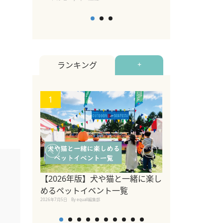
ランキング
+
1
2
【2026年版】犬や猫と一緒に楽し
愛犬家のオフィ
めるペットイベント一覧
やすい環境をつ
2026年7月5日
By equall編集部
ークデザイン株
アポート京橋店