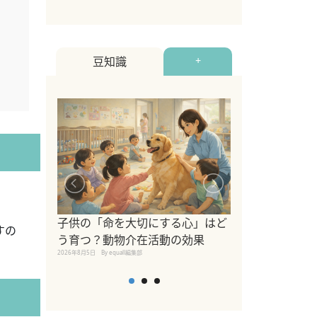
2022年12月9日
By equall
豆知識
+
シニア猫向けキ
ブランドを比較
子供の「命を大切にする心」はど
すの
えの注意点も解
う育つ？動物介在活動の効果
2026年8月4日
By equall編
2026年8月5日
By equall編集部