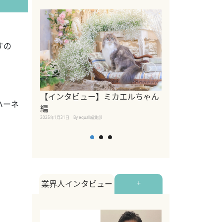
すの
【インタビュー】ミカエルちゃん
【インタビュー
ハーネ
編
2025年1月30日
By equall
2025年1月31日
By equall編集部
業界人インタビュー
+