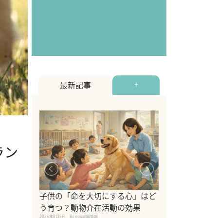
最新記事
+
ラン
シニア猫向けキ
ブランドを比較
子供の「命を大切にする心」はど
えの注意点も解
う育つ？動物介在活動の効果
2026年8月4日
By equall編
2026年8月5日
By equall編集部