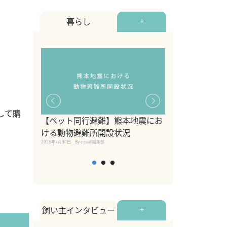
暮らし
+
して購
【ペット同行避難】熊本地震にお
関東の愛犬家に
ける動物避難所開設状況
ポット！ペット
2026年7月30日
By equall編集部
ペット宿・日帰
2026年7月7日
By equall編
飼い主インタビュー
+