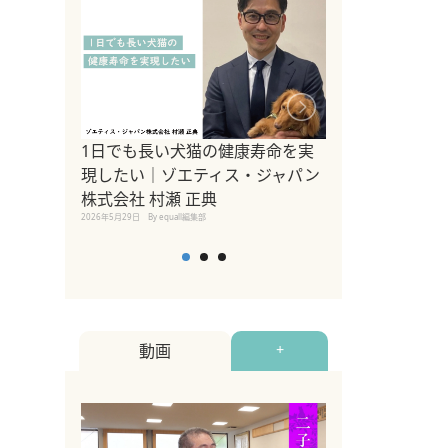
1日でも長い犬猫の健康寿命を実
Sippo Fest
現したい｜ゾエティス・ジャパン
タ)×equall
株式会社 村瀬 正典
レーナー今村真
2026年5月29日
By equall編集部
トの魅力とイベ
点も解説
2026年5月12日
By equall
動画
+