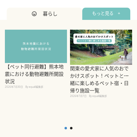
暮らし
もっと見る +
【ペット同行避難】熊本地
関東の愛犬家に人気のおで
震における動物避難所開設
かけスポット！ペットと一
状況
緒に楽しめるペット宿・日
2026年7月30日
By equall編集部
帰り施設一覧
2
2026年7月7日
By equall編集部