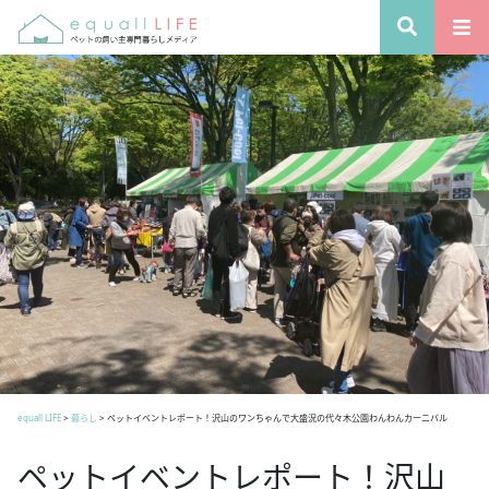
equall LIFE
>
暮らし
>
ペットイベントレポート！沢山のワンちゃんで大盛況の代々木公園わんわんカーニバル
ペットイベントレポート！沢山