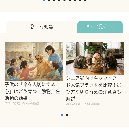
2020年4月1日
By equall編集部
豆知識
もっと見る +
シニア猫向けキャットフー
子供の「命を大切にする
ド人気ブランドを比較！選
心」はどう育つ？動物介在
び方や切り替えの注意点も
活動の効果
解説
2026年8月5日
By equall編集部
2026年8月4日
By equall編集部
2