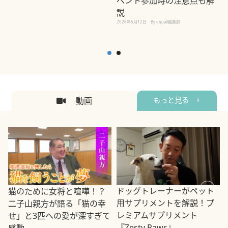
ベント参加時の注意点も解
説
2026年5月12日
By equall編集部
2
動画
もっと見る +
ドッグトレーナーがペット
猫のために女将と喧嘩！？
用サプリメントを解説！プ
二子山親方が語る「猫の幸
レミアムサプリメント
せ」と3匹への愛が深すぎて
2
『Zesty Paws』
感動