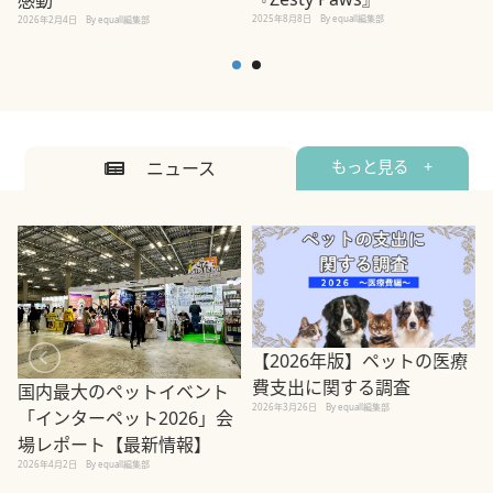
2025年8月8日
By equall編集部
2026年2月4日
By equall編集部
ニュース
もっと見る +
【2026年版】ペットの医療
費支出に関する調査
国内最大のペットイベント
2026年3月26日
By equall編集部
「インターペット2026」会
場レポート【最新情報】
2
2026年4月2日
By equall編集部