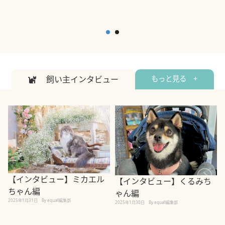
飼い主インタビュー
もっと見る +
【インタビュー】ミカエル
【インタビュー】くるみち
ちゃん編
ゃん編
2025年1月31日
By equall編集部
2
2025年1月30日
By equall編集部