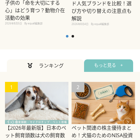
子供の「命を大切にする
ド人気ブランドを比較！選
心」はどう育つ？動物介在
び方や切り替えの注意点も
活動の効果
解説
2026年8月5日
By equall編集部
2026年8月4日
By equall編集部
2
ランキング
もっと見る +
1
2
ペット関連の株主優待まと
【2026年最新版】日本のペ
め！犬猫のためのNISA投資
ット飼育頭数は犬の飼育数