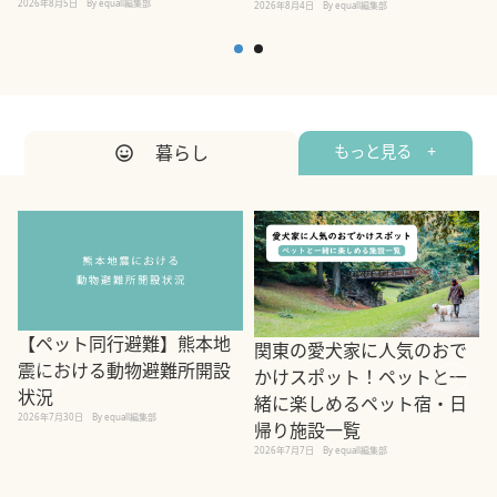
2026年8月5日
By equall編集部
2026年8月4日
By equall編集部
2
暮らし
もっと見る +
【ペット同行避難】熊本地
関東の愛犬家に人気のおで
震における動物避難所開設
かけスポット！ペットと一
状況
緒に楽しめるペット宿・日
2026年7月30日
By equall編集部
帰り施設一覧
2
2026年7月7日
By equall編集部