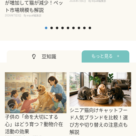
2026年7月6日
By equall編集部
が増加して猫が減少！ペッ
2
ト市場規模も解説
2026年7月3日
By equall編集部
豆知識
もっと見る +
シニア猫向けキャットフー
子供の「命を大切にする
ド人気ブランドを比較！選
心」はどう育つ？動物介在
び方や切り替えの注意点も
活動の効果
解説