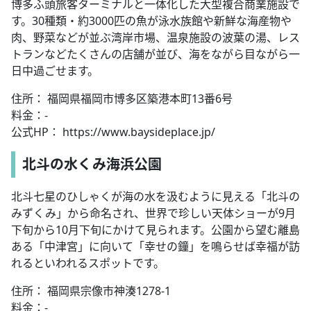
博多ふ頭旅客ターミナルと一体化した大型複合商業施設で
す。30種類・約3000匹の魚が泳水族館や新鮮な海産物や
肉、野菜などが並ぶ湾岸市場、温泉施設の波葉の湯、レス
トランなどたくさんの店舗が並び、海をながら目ながら一
日中過ごせます。
住所： 福岡県福岡市博多区築港本町13番6号
料金：-
公式HP： https://www.baysideplace.jp/
北斗の水くみ海浜公園
北斗七星のひしゃくが海の水を汲むように見える「北斗の
みずくみ」から命名され、世界で珍しい天体ショーが9月
下旬から10月下旬にかけて見られます。公園から望む離島
ある「中津宮」に向いて「幸せの鐘」を鳴らせば幸福が訪
れるといわれるスポットです。
住所： 福岡県宗像市神湊1278-1
料金：-