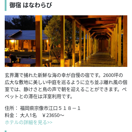
御宿 はなわらび
玄界灘で捕れた新鮮な海の幸が自慢の宿です。2600坪の
広大な敷地に美しい中庭を巡るように立ち並ぶ離れ風の個
室では、静けさと鳥の声で朝を迎えることができます。ぺ
ペットとの滞在は洋室利用です。
住所： 福岡県宗像市江口５１８－１
料金： 大人1名 ￥23650～
ホテルの詳細を見る>>