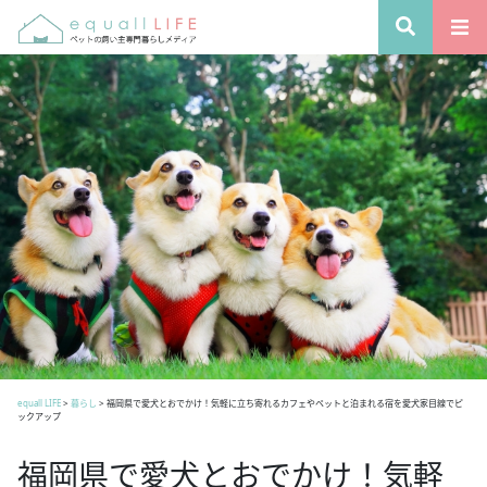
equall LIFE
>
暮らし
>
福岡県で愛犬とおでかけ！気軽に立ち寄れるカフェやペットと泊まれる宿を愛犬家目線でピ
ックアップ
福岡県で愛犬とおでかけ！気軽