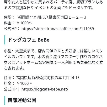
席や友人と賑やかに集まれるパーティ席、貸切プランもあ
るので特別な日やイベントの企画にもピッタリです。
住所： 福岡県北九州市八幡東区東田１－２－３
料金： ￥1000～
公式HP： https://stores.konas-coffee.com/111059
ドッグカフェ BeBe
小型～大型犬まで、店内同伴ＯＫと犬好きには嬉しいスタ
イルのカフェです。木の香り漂うマスター手作りのログハ
ウスはアットホームな雰囲気で一人利用でも気兼ねなく立
ち寄れます。
住所： 福岡県遠賀郡遠賀町松の本1丁目4-15
料金： ￥1000～
公式HP： https://dogcafe-bebe.net/
西部運動公園