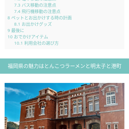
7.3
バス移動の注意点
7.4
飛行機移動の注意点
8
ペットとお出かけする時の計画
8.1
お出かけグッズ
9
最後に
10
おでかけアイテム
10.1
利用会社の選び方
福岡県の魅力はとんこつラーメンと明太子と港町