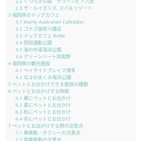
2.2
くつろぎの森 グリーンピア八女
2.3
ザ・ルイガンズ. スパ＆リゾート
3
福岡県のドッグカフェ
3.1
Manly Australian Cafe&Bar
3.2
コナズ珈琲八幡店
3.3
ドッグカフェ BeBe
3.4
西部運動公園
3.5
海の中道海浜公園
3.6
グリーンハート筑紫野
4
福岡県の観光施設
4.1
ベイサイドプレイス博多
4.2
北斗の水くみ海浜公園
5
ペットとお出かけできる施設の種類
6
ペットとお出かけする時期
6.1
春にペットとお出かけ
6.2
夏にペットとお出かけ
6.3
秋にペットとお出かけ
6.4
冬にペットとお出かけ
7
ペットとお出かけする際の注意点
7.1
車移動・タクシーの注意点
7.2
電車移動の注意点