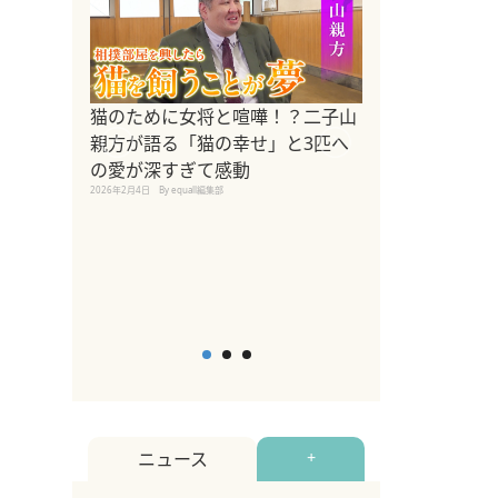
ドッグトレーナ
猫のために女将と喧嘩！？二子山
リメントを解説
親方が語る「猫の幸せ」と3匹へ
リメント『Zest
の愛が深すぎて感動
2025年8月8日
By equall編
2026年2月4日
By equall編集部
ニュース
+