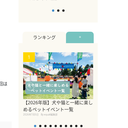
ランキング
+
1
2
回は
関東の愛犬家に
ポット！ペット
【2026年版】犬や猫と一緒に楽し
ペット宿・日帰
めるペットイベント一覧
2026年7月7日
By equall編
2026年7月5日
By equall編集部