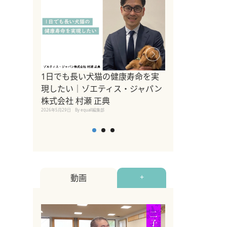
1日でも長い犬猫の健康寿命を実
Sippo Fest
現したい｜ゾエティス・ジャパン
タ)×equall
株式会社 村瀬 正典
レーナー今村真
2026年5月29日
By equall編集部
トの魅力とイベ
点も解説
2026年5月12日
By equall
動画
+