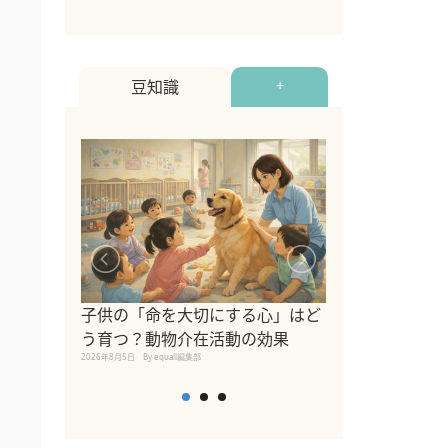
豆知識
+
シニア猫向けキ
ブランドを比較
子供の「命を大切にする心」はど
えの注意点も解
う育つ？動物介在活動の効果
2026年8月4日
By equall編
2026年8月5日
By equall編集部