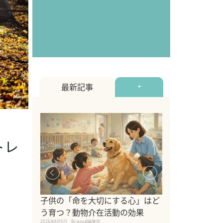
最新記事
+
トレ
シニア猫向けキ
ブランドを比較
子供の「命を大切にする心」はど
えの注意点も解
う育つ？動物介在活動の効果
2026年8月4日
By equall編
2026年8月5日
By equall編集部