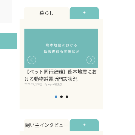
暮らし
+
【ペット同行避難】熊本地震にお
関東の愛犬家に
ける動物避難所開設状況
ポット！ペット
2026年7月30日
By equall編集部
ペット宿・日帰
2026年7月7日
By equall編
飼い主インタビュー
+