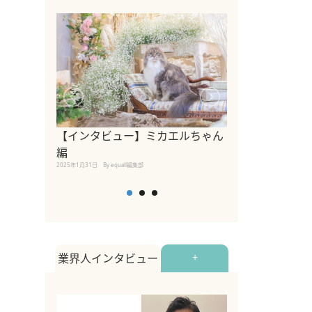
【インタビュー】ミカエルちゃん
【インタビュー
編
2025年1月30日
By equall
2025年1月31日
By equall編集部
業界人インタビュー
+