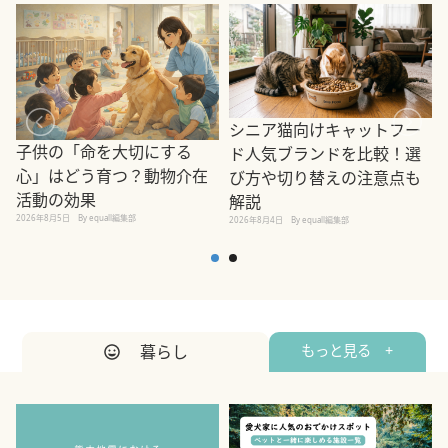
シニア猫向けキャットフー
子供の「命を大切にする
ド人気ブランドを比較！選
心」はどう育つ？動物介在
び方や切り替えの注意点も
活動の効果
解説
2026年8月5日
By equall編集部
2026年8月4日
By equall編集部
2
暮らし
もっと見る +