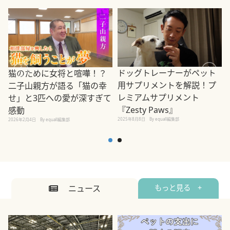
ドッグトレーナーがペット
猫のために女将と喧嘩！？
用サプリメントを解説！プ
二子山親方が語る「猫の幸
レミアムサプリメント
せ」と3匹への愛が深すぎて
2
『Zesty Paws』
感動
2025年8月8日
By equall編集部
2026年2月4日
By equall編集部
ニュース
もっと見る +