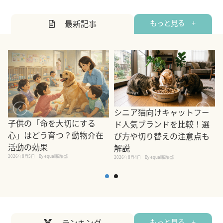
最新記事
もっと見る +
シニア猫向けキャットフー
子供の「命を大切にする
ド人気ブランドを比較！選
心」はどう育つ？動物介在
び方や切り替えの注意点も
活動の効果
解説
2026年8月5日
By equall編集部
2026年8月4日
By equall編集部
2
もっと見る +