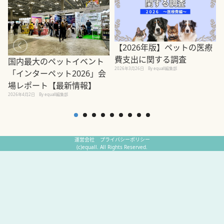
【2026年版】ペットの医療
費支出に関する調査
国内最大のペットイベント
2026年3月26日
By equall編集部
「インターペット2026」会
場レポート【最新情報】
2
2026年4月2日
By equall編集部
運営会社
プライバシーポリシー
(c)equall. All Rights Reserved.