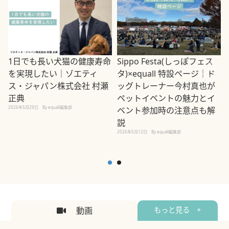
1日でも長い犬猫の健康寿命
Sippo Festa(しっぽフェス
を実現したい｜ゾエティ
タ)×equall 特設ページ｜ド
ス・ジャパン株式会社 村瀬
ッグトレーナー今村真也が
正典
ペットイベントの魅力とイ
2026年5月29日
By equall編集部
ベント参加時の注意点も解
説
2026年5月12日
By equall編集部
2
動画
もっと見る +