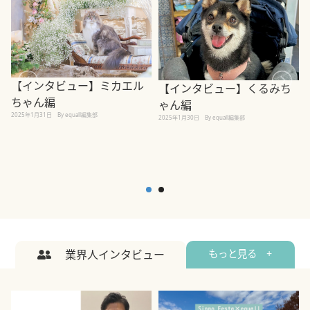
【インタビュー】ミカエル
【インタビュー】くるみち
ちゃん編
ゃん編
2025年1月31日
By equall編集部
2
2025年1月30日
By equall編集部
業界人インタビュー
もっと見る +