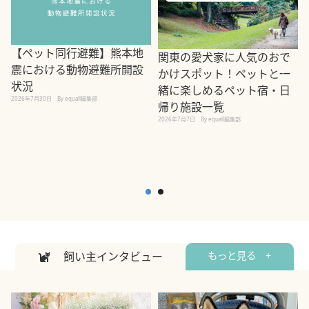
【ペット同行避難】熊本地
関東の愛犬家に人気のおで
震における動物避難所開設
かけスポット！ペットと一
状況
緒に楽しめるペット宿・日
2026年7月30日
By equall編集部
帰り施設一覧
2
2026年7月7日
By equall編集部
飼い主インタビュー
もっと見る +