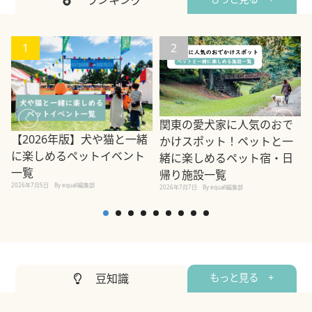
ランキング
1
2
関東の愛犬家に人気のおで
【2026年版】犬や猫と一緒
かけスポット！ペットと一
に楽しめるペットイベント
緒に楽しめるペット宿・日
一覧
帰り施設一覧
2026年7月5日
By equall編集部
2026年7月7日
By equall編集部
2
豆知識
もっと見る +