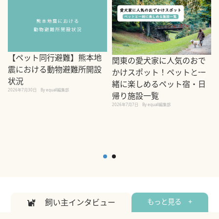
【ペット同行避難】熊本地
関東の愛犬家に人気のおで
震における動物避難所開設
かけスポット！ペットと一
状況
緒に楽しめるペット宿・日
2026年7月30日
By equall編集部
帰り施設一覧
2
2026年7月7日
By equall編集部
飼い主インタビュー
もっと見る +