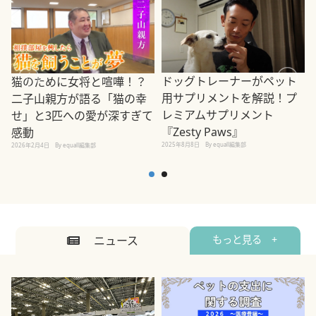
ドッグトレーナーがペット
猫のために女将と喧嘩！？
用サプリメントを解説！プ
二子山親方が語る「猫の幸
レミアムサプリメント
せ」と3匹への愛が深すぎて
2
『Zesty Paws』
感動
2025年8月8日
By equall編集部
2026年2月4日
By equall編集部
ニュース
もっと見る +