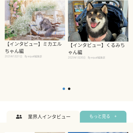
【インタビュー】ミカエル
【インタビュー】くるみち
ちゃん編
ゃん編
2025年1月31日
By equall編集部
2
2025年1月30日
By equall編集部
業界人インタビュー
もっと見る +