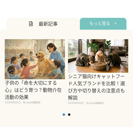
最新記事
もっと見る +
シニア猫向けキャットフー
子供の「命を大切にする
ド人気ブランドを比較！選
心」はどう育つ？動物介在
び方や切り替えの注意点も
活動の効果
解説
2026年8月5日
By equall編集部
2026年8月4日
By equall編集部
2