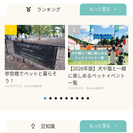
ランキング
もっと見る +
1
2
【2026年版】犬や猫と一緒
参宮橋でペットと暮らそ
に楽しめるペットイベント
う！
一覧
2020年7月24日
By equall編集部
2026年7月5日
By equall編集部
2
豆知識
もっと見る +