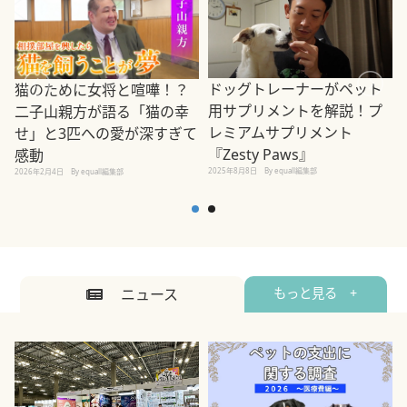
ドッグトレーナーがペット
猫のために女将と喧嘩！？
用サプリメントを解説！プ
二子山親方が語る「猫の幸
レミアムサプリメント
せ」と3匹への愛が深すぎて
2
『Zesty Paws』
感動
2025年8月8日
By equall編集部
2026年2月4日
By equall編集部
ニュース
もっと見る +