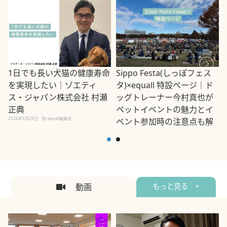
1日でも長い犬猫の健康寿命
Sippo Festa(しっぽフェス
を実現したい｜ゾエティ
タ)×equall 特設ページ｜ド
ス・ジャパン株式会社 村瀬
ッグトレーナー今村真也が
正典
ペットイベントの魅力とイ
2026年5月29日
By equall編集部
ベント参加時の注意点も解
説
2026年5月12日
By equall編集部
2
動画
もっと見る +