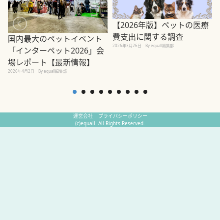
【2026年版】ペットの医療
費支出に関する調査
国内最大のペットイベント
2026年3月26日
By equall編集部
「インターペット2026」会
場レポート【最新情報】
2
2026年4月2日
By equall編集部
運営会社
プライバシーポリシー
(c)equall. All Rights Reserved.