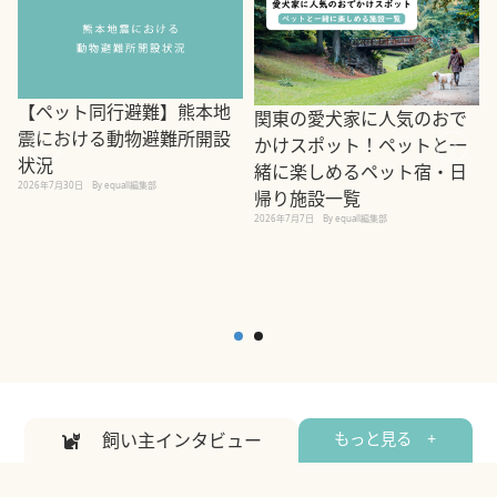
【ペット同行避難】熊本地
関東の愛犬家に人気のおで
震における動物避難所開設
かけスポット！ペットと一
状況
緒に楽しめるペット宿・日
2026年7月30日
By equall編集部
帰り施設一覧
2
2026年7月7日
By equall編集部
飼い主インタビュー
もっと見る +