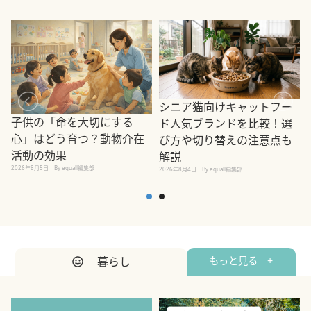
シニア猫向けキャットフー
子供の「命を大切にする
ド人気ブランドを比較！選
心」はどう育つ？動物介在
び方や切り替えの注意点も
活動の効果
解説
2026年8月5日
By equall編集部
2026年8月4日
By equall編集部
2
暮らし
もっと見る +