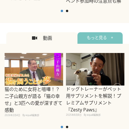
ベント参加時の注意点も解
説
2026年5月12日
By equall編集部
2
動画
もっと見る +
ドッグトレーナーがペット
猫のために女将と喧嘩！？
用サプリメントを解説！プ
二子山親方が語る「猫の幸
レミアムサプリメント
せ」と3匹への愛が深すぎて
2
『Zesty Paws』
感動
2025年8月8日
By equall編集部
2026年2月4日
By equall編集部