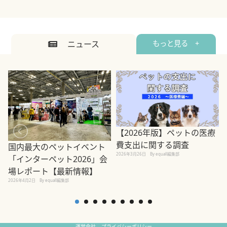
ニュース
もっと見る +
【2026年版】ペットの医療
費支出に関する調査
国内最大のペットイベント
2026年3月26日
By equall編集部
「インターペット2026」会
場レポート【最新情報】
2
2026年4月2日
By equall編集部
運営会社
プライバシーポリシー