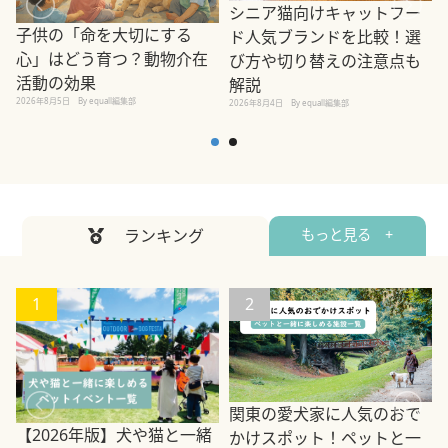
シニア猫向けキャットフー
子供の「命を大切にする
ド人気ブランドを比較！選
心」はどう育つ？動物介在
び方や切り替えの注意点も
活動の効果
解説
2026年8月5日
By equall編集部
2026年8月4日
By equall編集部
2
ランキング
もっと見る +
1
2
関東の愛犬家に人気のおで
【2026年版】犬や猫と一緒
かけスポット！ペットと一