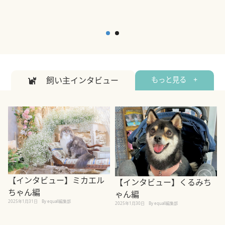
飼い主インタビュー
もっと見る +
【インタビュー】ミカエル
【インタビュー】くるみち
ちゃん編
ゃん編
2025年1月31日
By equall編集部
2
2025年1月30日
By equall編集部