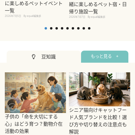
に楽しめるペットイベント
緒に楽しめるペット宿・日
一覧
帰り施設一覧
2026年7月5日
By equall編集部
2026年7月7日
By equall編集部
2
豆知識
もっと見る +
シニア猫向けキャットフー
子供の「命を大切にする
ド人気ブランドを比較！選
心」はどう育つ？動物介在
び方や切り替えの注意点も
活動の効果
解説