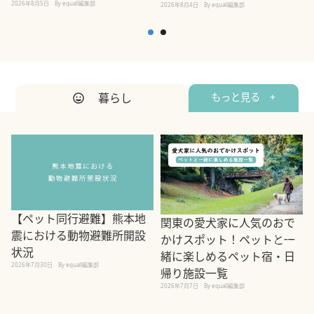
2026年8月5日
By equall編集部
2026年8月4日
By equall編集部
2
暮らし
もっと見る +
【ペット同行避難】熊本地
関東の愛犬家に人気のおで
震における動物避難所開設
かけスポット！ペットと一
状況
緒に楽しめるペット宿・日
2026年7月30日
By equall編集部
帰り施設一覧
2
2026年7月7日
By equall編集部