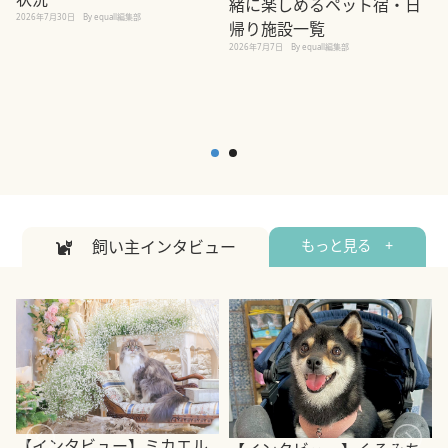
緒に楽しめるペット宿・日
2026年7月30日
By equall編集部
帰り施設一覧
2
2026年7月7日
By equall編集部
飼い主インタビュー
もっと見る +
【インタビュー】ミカエル