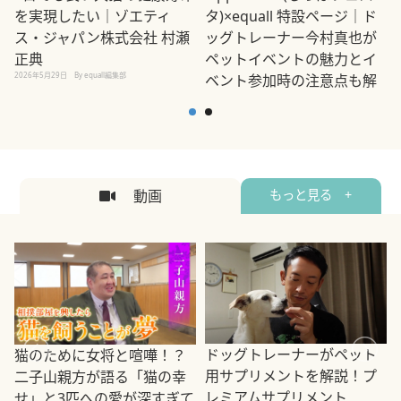
を実現したい｜ゾエティ
タ)×equall 特設ページ｜ド
ス・ジャパン株式会社 村瀬
ッグトレーナー今村真也が
正典
ペットイベントの魅力とイ
2026年5月29日
By equall編集部
ベント参加時の注意点も解
説
2026年5月12日
By equall編集部
2
動画
もっと見る +
ドッグトレーナーがペット
猫のために女将と喧嘩！？
用サプリメントを解説！プ
二子山親方が語る「猫の幸
レミアムサプリメント
せ」と3匹への愛が深すぎて