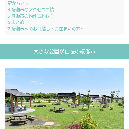
駅からバス
4
綾瀬市のアクセス事情
5
綾瀬市の物件賃料は？
6
まとめ
7
綾瀬市へのお引越し・お住まいの方へ
大きな公園が自慢の綾瀬市