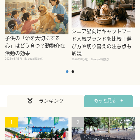
シニア猫向けキャットフー
子供の「命を大切にする
ド人気ブランドを比較！選
心」はどう育つ？動物介在
び方や切り替えの注意点も
活動の効果
解説
2026年8月5日
By equall編集部
2026年8月4日
By equall編集部
2
ランキング
もっと見る +
1
2