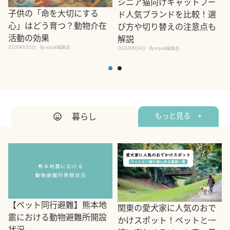
シニア猫向けキャットフー
子供の「命を大切にする
ド人気ブランドを比較！選
心」はどう育つ？動物介在
び方や切り替えの注意点も
活動の効果
解説
2026年8月5日
By equall編集部
2026年8月4日
By equall編集部
2
暮らし
もっと見る +
【ペット同行避難】熊本地
関東の愛犬家に人気のおで
震における動物避難所開設
かけスポット！ペットと一
状況