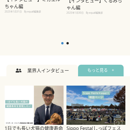
【インタビュー】くるみち
ちゃん編
ゃん編
2025年1月31日
By equall編集部
2
2025年1月30日
By equall編集部
業界人インタビュー
もっと見る +
1日でも長い犬猫の健康寿命
Sippo Festa(しっぽフェス