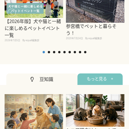
【2026年版】犬や猫と一緒
参宮橋でペットと暮らそ
に楽しめるペットイベント
う！
一覧
2020年7月24日
By equall編集部
2026年7月5日
By equall編集部
2
豆知識
もっと見る +