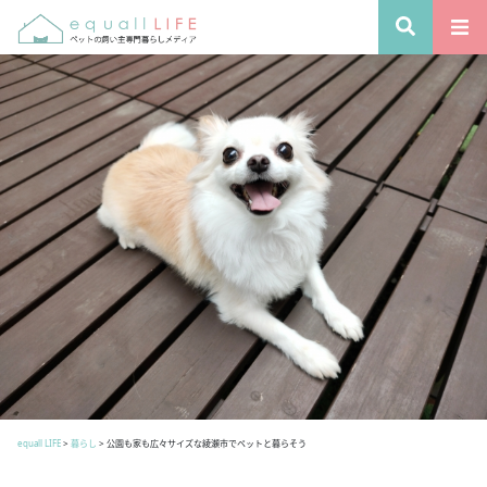
equall LIFE
>
暮らし
>
公園も家も広々サイズな綾瀬市でペットと暮らそう