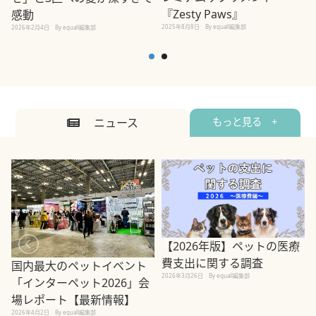
2
『Zesty Paws』
感動
2025年8月8日
By equall編集部
2026年2月4日
By equall編集部
ニュース
もっと見る +
【2026年版】ペットの医療
費支出に関する調査
国内最大のペットイベント
2026年3月26日
By equall編集部
「インターペット2026」会
場レポート【最新情報】
2
2026年4月2日
By equall編集部