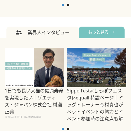
業界人インタビュー
もっと見る +
1日でも長い犬猫の健康寿命
Sippo Festa(しっぽフェス
を実現したい｜ゾエティ
タ)×equall 特設ページ｜ド
ス・ジャパン株式会社 村瀬
ッグトレーナー今村真也が
正典
ペットイベントの魅力とイ
2026年5月29日
By equall編集部
ベント参加時の注意点も解
説
2026年5月12日
By equall編集部
2