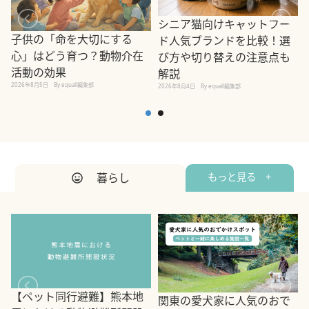
シニア猫向けキャットフー
子供の「命を大切にする
ド人気ブランドを比較！選
心」はどう育つ？動物介在
び方や切り替えの注意点も
活動の効果
解説
2026年8月5日
By equall編集部
2026年8月4日
By equall編集部
2
暮らし
もっと見る +
【ペット同行避難】熊本地
関東の愛犬家に人気のおで