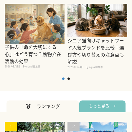
シニア猫向けキャットフー
子供の「命を大切にする
ド人気ブランドを比較！選
心」はどう育つ？動物介在
び方や切り替えの注意点も
活動の効果
解説
2026年8月5日
By equall編集部
2026年8月4日
By equall編集部
2
ランキング
もっと見る +
1
2