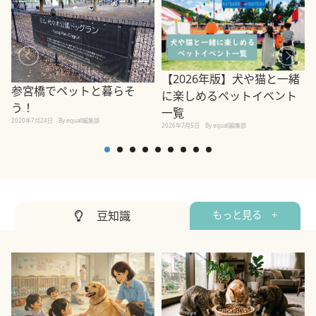
【2026年版】犬や猫と一緒
参宮橋でペットと暮らそ
に楽しめるペットイベント
う！
一覧
2020年7月24日
By equall編集部
2026年7月5日
By equall編集部
2
豆知識
もっと見る +