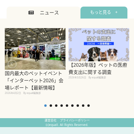
ニュース
もっと見る +
【2026年版】ペットの医療
費支出に関する調査
国内最大のペットイベント
2026年3月26日
By equall編集部
「インターペット2026」会
場レポート【最新情報】
2
2026年4月2日
By equall編集部
運営会社
プライバシーポリシー
(c)equall. All Rights Reserved.