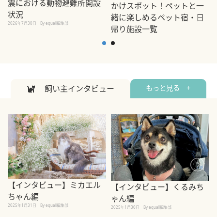
震における動物避難所開設
かけスポット！ペットと一
状況
緒に楽しめるペット宿・日
2026年7月30日
By equall編集部
帰り施設一覧
2
2026年7月7日
By equall編集部
飼い主インタビュー
もっと見る +
【インタビュー】ミカエル
【インタビュー】くるみち
ちゃん編
ゃん編
2025年1月31日
By equall編集部
2
2025年1月30日
By equall編集部