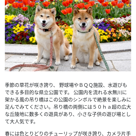
季節の草花が咲き誇り、 野球場やＢＱＱ施設、水遊びも
できる多目的な県立公園です。 公園内を流れる水無川に
架かる風の吊り橋はこの公園のシンボルで絶景を楽しみに
足んでみてください。吊り橋の両側には５０ｈａ超の広大
な丘陵地に数多くの遊具があり、小さな子供の遊び場とし
て大人気です。
春には色とりどりのチューリップが咲き誇り、カメラ片手