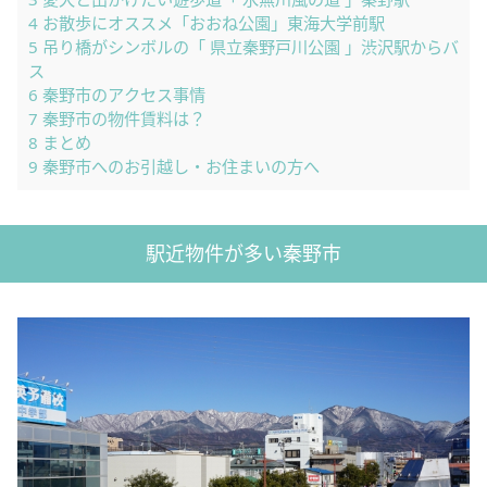
4
お散歩にオススメ「おおね公園」東海大学前駅
5
吊り橋がシンボルの「 県立秦野戸川公園 」渋沢駅からバ
ス
6
秦野市のアクセス事情
7
秦野市の物件賃料は？
8
まとめ
9
秦野市へのお引越し・お住まいの方へ
駅近物件が多い秦野市