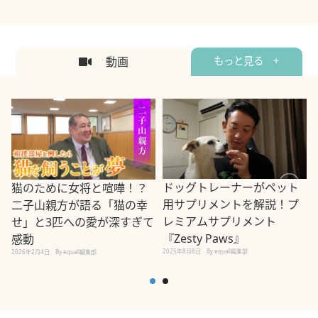
動画
もっと見る +
ドッグトレーナーがペット
猫のために女将と喧嘩！？
用サプリメントを解説！プ
二子山親方が語る「猫の幸
レミアムサプリメント
せ」と3匹への愛が深すぎて
2
『Zesty Paws』
感動
2025年8月8日
By equall編集部
2026年2月4日
By equall編集部