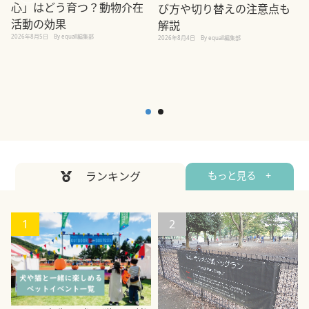
心」はどう育つ？動物介在
び方や切り替えの注意点も
活動の効果
解説
2026年8月5日
By equall編集部
2026年8月4日
By equall編集部
2
ランキング
もっと見る +
1
2