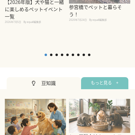
【2026年版】犬や猫と一緒
参宮橋でペットと暮らそ
に楽しめるペットイベント
う！
一覧
2020年7月24日
By equall編集部
2026年7月5日
By equall編集部
2
豆知識
もっと見る +