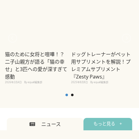
猫のために女将と喧嘩！？
ドッグトレーナーがペット
二子山親方が語る「猫の幸
用サプリメントを解説！プ
せ」と3匹への愛が深すぎて
レミアムサプリメント
2
感動
『Zesty Paws』
2026年2月4日
By equall編集部
2025年8月8日
By equall編集部
ニュース
もっと見る +