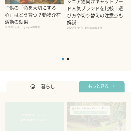
シニア猫向けキャットフー
子供の「命を大切にする
ド人気ブランドを比較！選
心」はどう育つ？動物介在
び方や切り替えの注意点も
活動の効果
解説
2026年8月5日
By equall編集部
2026年8月4日
By equall編集部
2
暮らし
もっと見る +