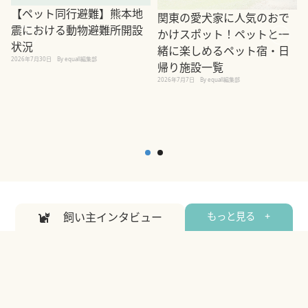
【ペット同行避難】熊本地
関東の愛犬家に人気のおで
震における動物避難所開設
かけスポット！ペットと一
状況
緒に楽しめるペット宿・日
2026年7月30日
By equall編集部
帰り施設一覧
2
2026年7月7日
By equall編集部
飼い主インタビュー
もっと見る +