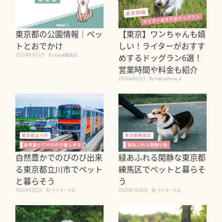
東京都の公園情報｜ペッ
【東京】ワンちゃんも嬉
トとおでかけ
しい！ライターがおすす
2020年8月12日
By equall編集部
めするドッグラン6選！
営業時間や料金も紹介
2020年8月3日
By matsushima_a
自然豊かでのびのび出来
緑あふれる閑静な東京都
る東京都立川市でペット
練馬区でペットと暮らそ
と暮らそう
う
2020年8月2日
By ライター大谷
2020年7月30日
By ライター大谷