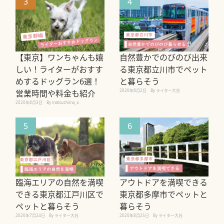
3
4
【東京】ワンちゃんも嬉
自然豊かでのびのび出来
しい！ライターがおすす
る東京都立川市でペット
めするドッグラン6選！
と暮らそう
2020年8月2日
By ライター大谷
営業時間や料金も紹介
2020年8月3日
By matsushima_a
5
6
臨海エリアの自然を満喫
アウトドアを満喫できる
できる東京都江戸川区で
東京都多摩市でペットと
ペットと暮らそう
暮らそう
2020年7月24日
By ライター大谷
2020年8月25日
By ライター大谷