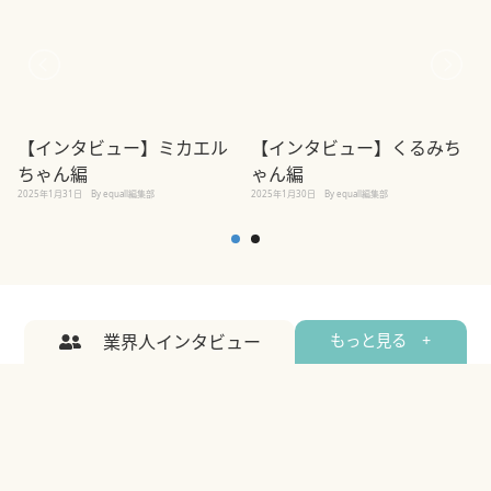
【インタビュー】ミカエル
【インタビュー】くるみち
ちゃん編
ゃん編
2025年1月31日
By equall編集部
2
2025年1月30日
By equall編集部
業界人インタビュー
もっと見る +