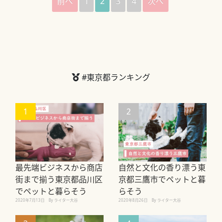
前へ
1
2
3
4
次へ
#東京都ランキング
1
2
最先端ビジネスから商店
自然と文化の香り漂う東
街まで揃う東京都品川区
京都三鷹市でペットと暮
でペットと暮らそう
らそう
2020年7月13日
By ライター大谷
2020年8月26日
By ライター大谷