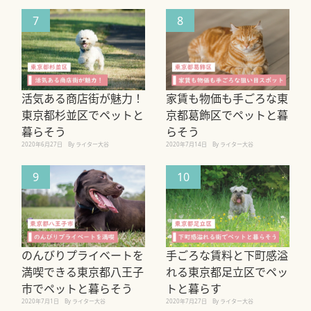
7
8
活気ある商店街が魅力！
家賃も物価も手ごろな東
東京都杉並区でペットと
京都葛飾区でペットと暮
暮らそう
らそう
2020年6月27日
By ライター大谷
2020年7月14日
By ライター大谷
9
10
のんびりプライベートを
手ごろな賃料と下町感溢
満喫できる東京都八王子
れる東京都足立区でペッ
市でペットと暮らそう
トと暮らす
2020年7月1日
By ライター大谷
2020年7月27日
By ライター大谷