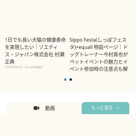
1日でも長い犬猫の健康寿命
Sippo Festa(しっぽフェス
を実現したい｜ゾエティ
タ)×equall 特設ページ｜ド
ス・ジャパン株式会社 村瀬
ッグトレーナー今村真也が
正典
ペットイベントの魅力とイ
2026年5月29日
By equall編集部
ベント参加時の注意点も解
説
2026年5月12日
By equall編集部
2
動画
もっと見る +