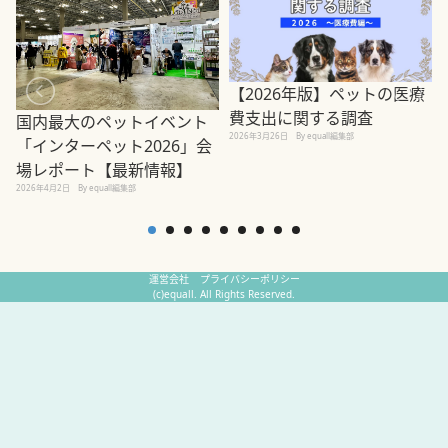
【2026年版】ペットの医療
費支出に関する調査
国内最大のペットイベント
2026年3月26日
By equall編集部
「インターペット2026」会
場レポート【最新情報】
2
2026年4月2日
By equall編集部
運営会社
プライバシーポリシー
(c)equall. All Rights Reserved.