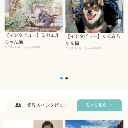
【インタビュー】ミカエル
【インタビュー】くるみち
ちゃん編
ゃん編
2025年1月31日
By equall編集部
2
2025年1月30日
By equall編集部
業界人インタビュー
もっと見る +