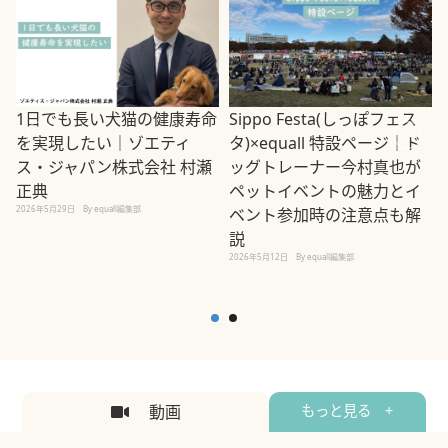
1日でも長い犬猫の健康寿命
Sippo Festa(しっぽフェス
を実現したい｜ゾエティ
タ)×equall 特設ページ｜ド
ス・ジャパン株式会社 村瀬
ッグトレーナー今村真也が
正典
ペットイベントの魅力とイ
2026年5月29日
By equall編集部
ベント参加時の注意点も解
説
2026年5月12日
By equall編集部
2
動画
もっと見る +