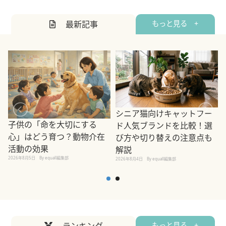
最新記事
もっと見る +
シニア猫向けキャットフー
子供の「命を大切にする
ド人気ブランドを比較！選
心」はどう育つ？動物介在
び方や切り替えの注意点も
活動の効果
解説
2026年8月5日
By equall編集部
2026年8月4日
By equall編集部
2
ランキング
もっと見る +