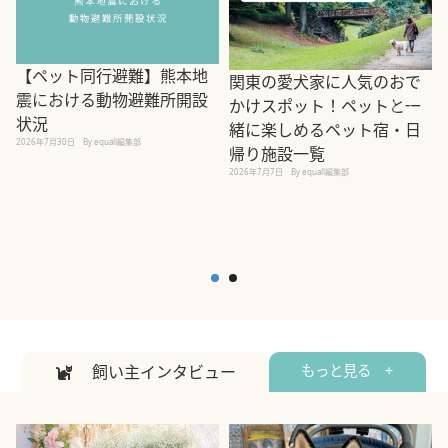
【ペット同行避難】熊本地
関東の愛犬家に人気のおで
震における動物避難所開設
かけスポット！ペットと一
状況
緒に楽しめるペット宿・日
2026年7月30日
By equall編集部
帰り施設一覧
2
2026年7月7日
By equall編集部
飼い主インタビュー
もっと見る +