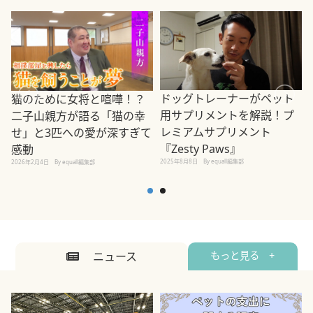
ドッグトレーナーがペット
猫のために女将と喧嘩！？
用サプリメントを解説！プ
二子山親方が語る「猫の幸
レミアムサプリメント
せ」と3匹への愛が深すぎて
2
『Zesty Paws』
感動
2025年8月8日
By equall編集部
2026年2月4日
By equall編集部
ニュース
もっと見る +