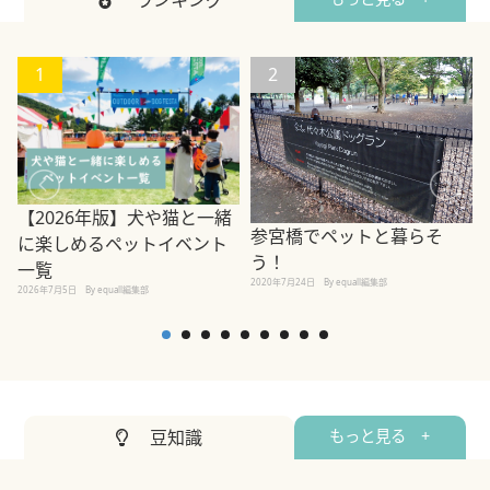
1
2
【2026年版】犬や猫と一緒
参宮橋でペットと暮らそ
に楽しめるペットイベント
う！
一覧
2020年7月24日
By equall編集部
2026年7月5日
By equall編集部
2
豆知識
もっと見る +