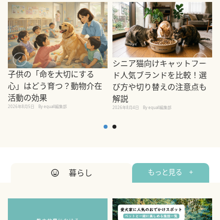
シニア猫向けキャットフー
子供の「命を大切にする
ド人気ブランドを比較！選
心」はどう育つ？動物介在
び方や切り替えの注意点も
活動の効果
解説
2026年8月5日
By equall編集部
2026年8月4日
By equall編集部
2
暮らし
もっと見る +