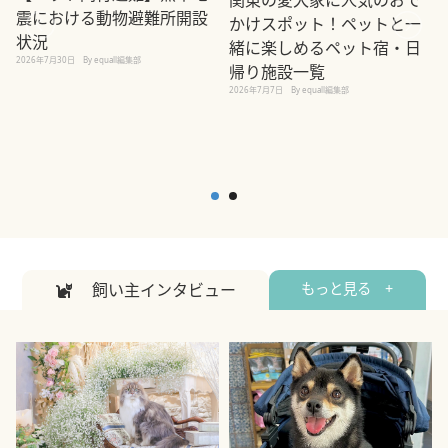
震における動物避難所開設
かけスポット！ペットと一
状況
緒に楽しめるペット宿・日
2026年7月30日
By equall編集部
帰り施設一覧
2
2026年7月7日
By equall編集部
飼い主インタビュー
もっと見る +