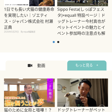
1日でも長い犬猫の健康寿命
Sippo Festa(しっぽフェス
を実現したい｜ゾエティ
タ)×equall 特設ページ｜ド
ス・ジャパン株式会社 村瀬
ッグトレーナー今村真也が
正典
ペットイベントの魅力とイ
2026年5月29日
By equall編集部
ベント参加時の注意点も解
説
2026年5月12日
By equall編集部
2
動画
もっと見る +
ドッグトレーナーがペット
猫のために女将と喧嘩！？