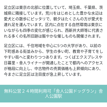
足立区は東京の北部に位置していて、埼玉県、千葉県、茨
城県に隣接しています。荒川をはじめとした豊かな水辺は
愛犬との散歩にピッタリで、朝夕はたくさんの方が愛犬を
連れ足を運んでいます。区内に点在する自然環境は東京に
いながらも四季の変化が感じられ、西新井大師等に代表さ
れる多くの名所旧跡は賑やかな催しものも開催されます。
足立区には、千住地域を中心に5つの大学があり、以前の
下町感ある街並みから、学生の多い町、教育や子育てをし
やすい街へと変わりつつあります。つくばエクスプレスや
日暮里・舎人ライナーが開通したことで都内へのアクセス
が格段に向上し、中古物件の売買価格も上昇傾向にあり、
今まさに足立区は注目度が急上昇しています。
無料公営２４時間利用可「舎人公園ドッグラン」舎
人公園駅