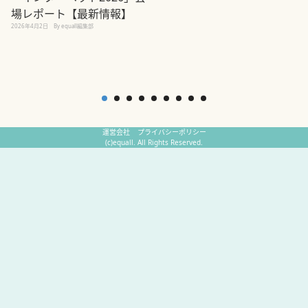
場レポート【最新情報】
2
2026年4月2日
By equall編集部
運営会社
プライバシーポリシー
(c)equall. All Rights Reserved.