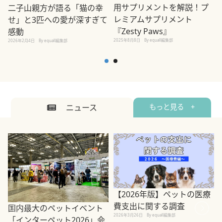
用サプリメントを解説！プ
二子山親方が語る「猫の幸
レミアムサプリメント
せ」と3匹への愛が深すぎて
2
『Zesty Paws』
感動
2025年8月8日
By equall編集部
2026年2月4日
By equall編集部
ニュース
もっと見る +
【2026年版】ペットの医療
費支出に関する調査
国内最大のペットイベント
2026年3月26日
By equall編集部
「インターペット2026」会