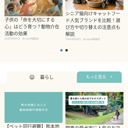
シニア猫向けキャットフー
子供の「命を大切にする
ド人気ブランドを比較！選
心」はどう育つ？動物介在
び方や切り替えの注意点も
活動の効果
解説
2026年8月5日
By equall編集部
2026年8月4日
By equall編集部
2
暮らし
もっと見る +
【ペット同行避難】熊本地
関東の愛犬家に人気のおで