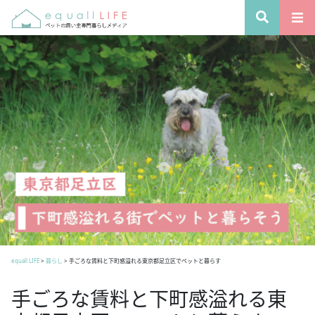
equall LIFE
>
暮らし
>
手ごろな賃料と下町感溢れる東京都足立区でペットと暮らす
手ごろな賃料と下町感溢れる東