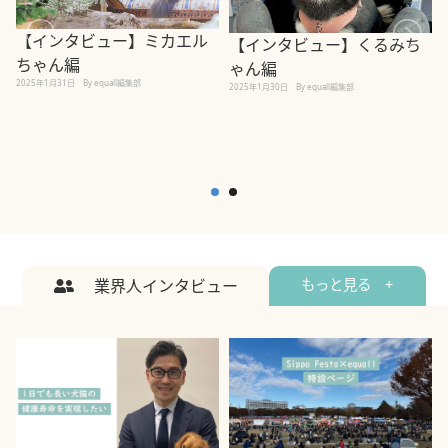
【インタビュー】ミカエル
【インタビュー】くるみち
ちゃん編
ゃん編
2025年1月31日
By equall編集部
2
2025年1月30日
By equall編集部
業界人インタビュー
もっと見る +