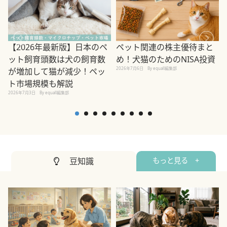
ペット関連の株主優待まと
【2026年最新版】日本のペ
め！犬猫のためのNISA投資
ット飼育頭数は犬の飼育数
2026年7月6日
By equall編集部
が増加して猫が減少！ペッ
2
ト市場規模も解説
2026年7月3日
By equall編集部
豆知識
もっと見る +