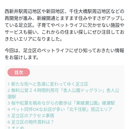
西新井駅周辺地区や新田地区、千住大橋駅周辺地区などの
再開発が進み、新線開通とますます住みやすさがアップし
ている足立区。子育てやペットライフに欠かせない施設や
サービスも揃い、これからの住まい探しにぜひ注目してお
きたいエリアになりました。
今回は、足立区のペットライフにぜひ知っておきたい情報
をお届けします。
目次
1
新たな街へと急速に変わってゆく足立区
2
無料公営２４時間利用可「舎人公園ドッグラン」舎人公
園駅
3
桜や紅葉を眺めながらの散歩は「東綾瀬公園」綾瀬駅
4
ペット同伴OKなお店が多い「北千住駅」周辺エリア
5
足立区のアクセス事情
6
足立区の物件賃料は？
7
まとめ