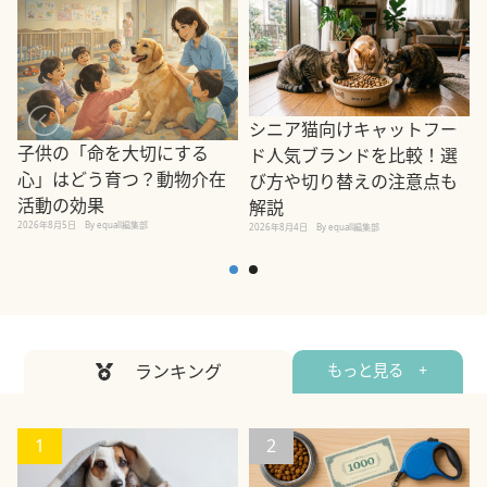
シニア猫向けキャットフー
子供の「命を大切にする
ド人気ブランドを比較！選
心」はどう育つ？動物介在
び方や切り替えの注意点も
活動の効果
解説
2026年8月5日
By equall編集部
2026年8月4日
By equall編集部
2
ランキング
もっと見る +
1
2