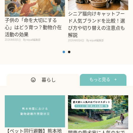
シニア猫向けキャットフー
子供の「命を大切にする
ド人気ブランドを比較！選
心」はどう育つ？動物介在
び方や切り替えの注意点も
活動の効果
解説
2026年8月5日
By equall編集部
2026年8月4日
By equall編集部
2
暮らし
もっと見る +
【ペット同行避難】熊本地
関東の愛犬家に人気のおで