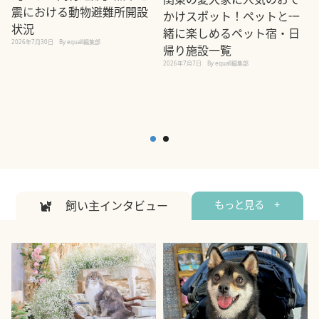
震における動物避難所開設
かけスポット！ペットと一
状況
緒に楽しめるペット宿・日
2026年7月30日
By equall編集部
帰り施設一覧
2
2026年7月7日
By equall編集部
飼い主インタビュー
もっと見る +