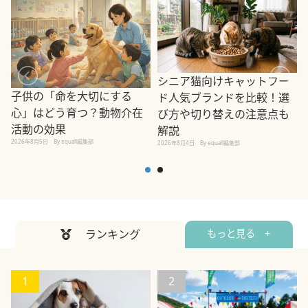
シニア猫向けキャットフー
子供の「命を大切にする
ド人気ブランドを比較！選
心」はどう育つ？動物介在
び方や切り替えの注意点も
活動の効果
解説
2026年8月5日
By equall編集部
2026年8月4日
By equall編集部
2
ランキング
もっと見る +
1
2