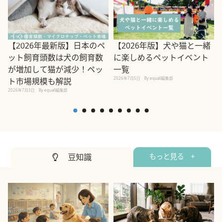
【2026年最新版】日本のペ
【2026年版】犬や猫と一緒
ット飼育頭数は犬の飼育数
に楽しめるペットイベント
2
が増加して猫が減少！ペッ
一覧
2026年7月5日
By equall編集部
ト市場規模も解説
2026年7月3日
By equall編集部
豆知識
もっと見る +