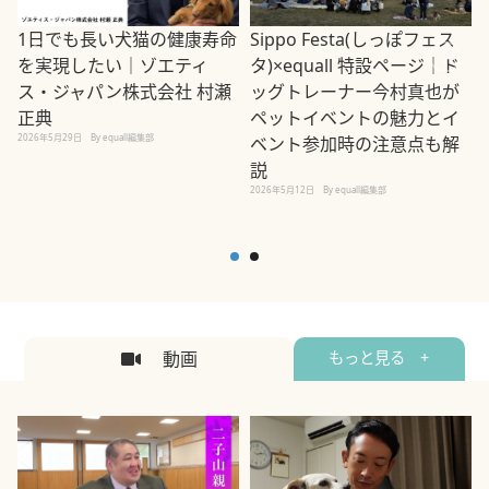
1日でも長い犬猫の健康寿命
Sippo Festa(しっぽフェス
を実現したい｜ゾエティ
タ)×equall 特設ページ｜ド
ス・ジャパン株式会社 村瀬
ッグトレーナー今村真也が
正典
ペットイベントの魅力とイ
2026年5月29日
By equall編集部
ベント参加時の注意点も解
説
2026年5月12日
By equall編集部
2
動画
もっと見る +