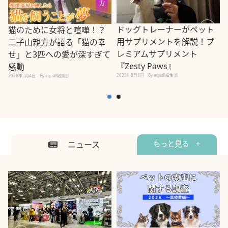
ドッグトレーナーがペット
猫のために女将と喧嘩！？
用サプリメントを解説！プ
二子山親方が語る「猫の幸
レミアムサプリメント
せ」と3匹への愛が深すぎて
2
『Zesty Paws』
感動
2025年8月8日
By equall編集部
2026年2月4日
By equall編集部
ニュース
もっと見る +