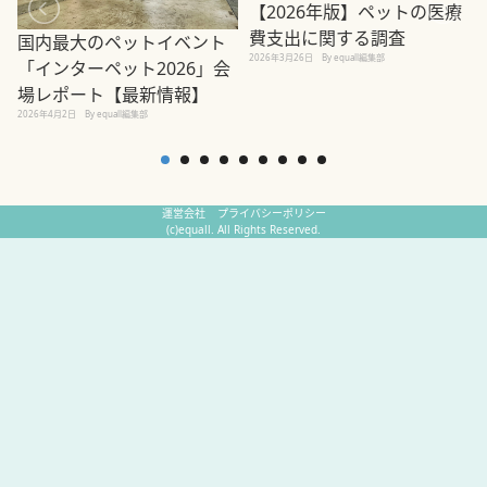
【2026年版】ペットの医療
費支出に関する調査
国内最大のペットイベント
2026年3月26日
By equall編集部
「インターペット2026」会
場レポート【最新情報】
2
2026年4月2日
By equall編集部
運営会社
プライバシーポリシー
(c)equall. All Rights Reserved.