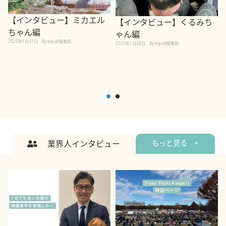
【インタビュー】ミカエル
【インタビュー】くるみち
ちゃん編
ゃん編
2025年1月31日
By equall編集部
2
2025年1月30日
By equall編集部
業界人インタビュー
もっと見る +