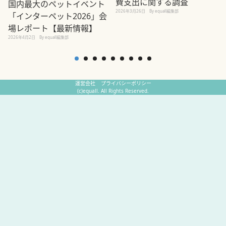
費支出に関する調査
国内最大のペットイベント
2026年3月26日
By equall編集部
「インターペット2026」会
場レポート【最新情報】
2
2026年4月2日
By equall編集部
運営会社
プライバシーポリシー
(c)equall. All Rights Reserved.