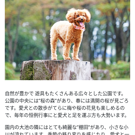
自然が豊かで 遊具もたくさんある広々とした公園です。
公園の中央には”桜の森”があり、春には満開の桜が見ごろ
です。愛犬との散歩がてらに梅や桜の花見も楽しめるの
で、毎年の恒例行事にと愛犬と足を運ぶ方も大勢います。
園内の大池の隣にはとても綺麗な”棚田”があり、小さな小
川が流れています。季節の移り変りを感じたり、愛犬と一