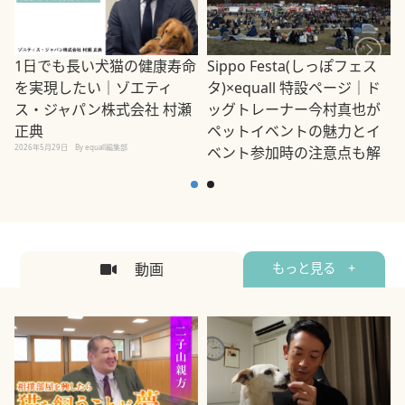
1日でも長い犬猫の健康寿命
Sippo Festa(しっぽフェス
を実現したい｜ゾエティ
タ)×equall 特設ページ｜ド
ス・ジャパン株式会社 村瀬
ッグトレーナー今村真也が
正典
ペットイベントの魅力とイ
2026年5月29日
By equall編集部
ベント参加時の注意点も解
説
2026年5月12日
By equall編集部
2
動画
もっと見る +