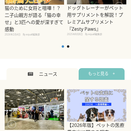
ドッグトレーナーがペット
猫のために女将と喧嘩！？
用サプリメントを解説！プ
二子山親方が語る「猫の幸
レミアムサプリメント
せ」と3匹への愛が深すぎて
2
『Zesty Paws』
感動
2025年8月8日
By equall編集部
2026年2月4日
By equall編集部
ニュース
もっと見る +
【2026年版】ペットの医療