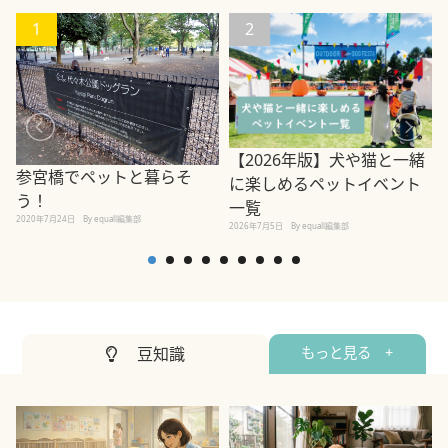
1
2
【2026年版】犬や猫と一緒
参宮橋でペットと暮らそ
に楽しめるペットイベント
う！
一覧
2020年7月24日
By equall編集部
2026年7月5日
By equall編集部
2
豆知識
もっと見る +