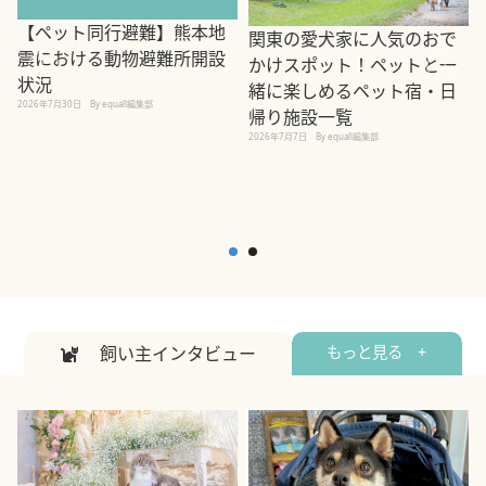
【ペット同行避難】熊本地
関東の愛犬家に人気のおで
震における動物避難所開設
かけスポット！ペットと一
状況
緒に楽しめるペット宿・日
2026年7月30日
By equall編集部
帰り施設一覧
2
2026年7月7日
By equall編集部
飼い主インタビュー
もっと見る +