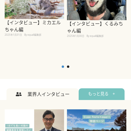
【インタビュー】ミカエル
【インタビュー】くるみち
ちゃん編
ゃん編
2025年1月31日
By equall編集部
2
2025年1月30日
By equall編集部
業界人インタビュー
もっと見る +