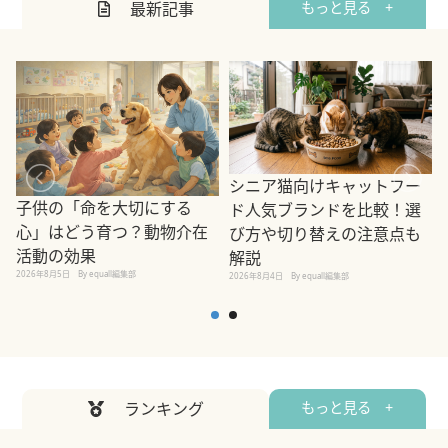
最新記事
もっと見る +
シニア猫向けキャットフー
子供の「命を大切にする
ド人気ブランドを比較！選
心」はどう育つ？動物介在
び方や切り替えの注意点も
活動の効果
解説
2026年8月5日
By equall編集部
2026年8月4日
By equall編集部
2
ランキング
もっと見る +