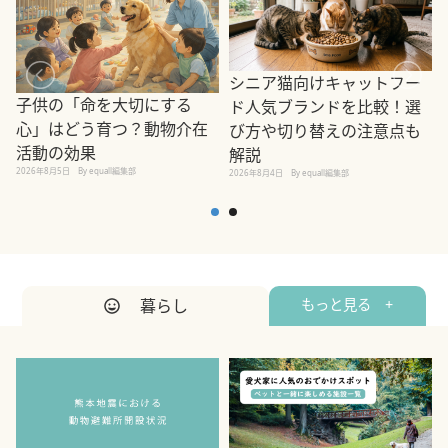
シニア猫向けキャットフー
子供の「命を大切にする
ド人気ブランドを比較！選
心」はどう育つ？動物介在
び方や切り替えの注意点も
活動の効果
解説
2026年8月5日
By equall編集部
2026年8月4日
By equall編集部
2
暮らし
もっと見る +