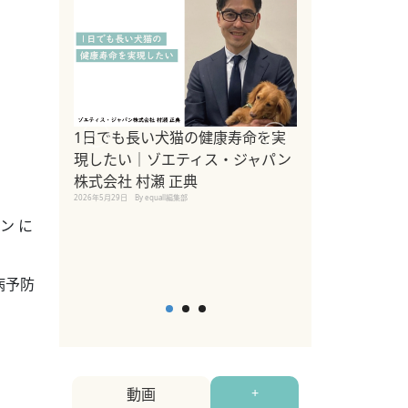
1日でも長い犬猫の健康寿命を実
Sippo Fest
現したい｜ゾエティス・ジャパン
タ)×equall
株式会社 村瀬 正典
レーナー今村真
2026年5月29日
By equall編集部
トの魅力とイベ
点も解説
ン に
2026年5月12日
By equall
病予防
動画
+