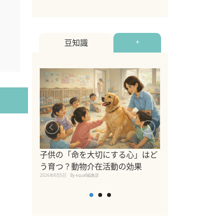
豆知識
+
シニア猫向けキ
ブランドを比較
子供の「命を大切にする心」はど
えの注意点も解
う育つ？動物介在活動の効果
2026年8月4日
By equall編
2026年8月5日
By equall編集部