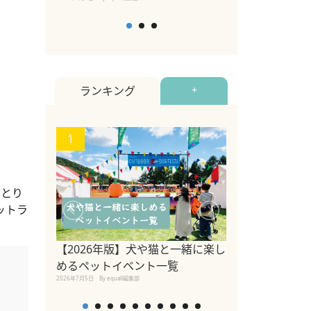
ランキング
+
1
2
ゆとり
ットラ
ペットのための
【2026年版】犬や猫と一緒に楽し
調査 ～「同行
めるペットイベント一覧
くが認識してお
2026年7月5日
By equall編集部
者への理解浸透
2023年3月10日
By equall