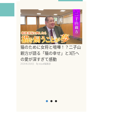
ドッグトレーナ
猫のために女将と喧嘩！？二子山
リメントを解説
親方が語る「猫の幸せ」と3匹へ
リメント『Zest
の愛が深すぎて感動
2025年8月8日
By equall編
2026年2月4日
By equall編集部