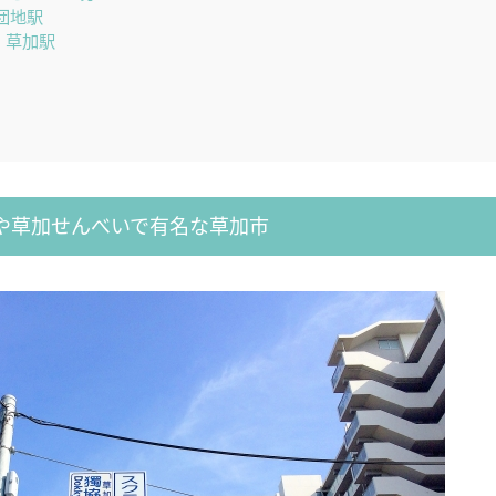
団地駅
」草加駅
や草加せんべいで有名な草加市