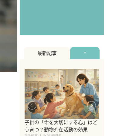
最新記事
+
シニア猫向けキ
ブランドを比較
子供の「命を大切にする心」はど
えの注意点も解
う育つ？動物介在活動の効果
2026年8月4日
By equall編
2026年8月5日
By equall編集部