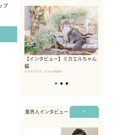
ップ
【インタビュー】ミカエルちゃん
【インタビュー
編
2025年1月30日
By equall
2025年1月31日
By equall編集部
業界人インタビュー
+