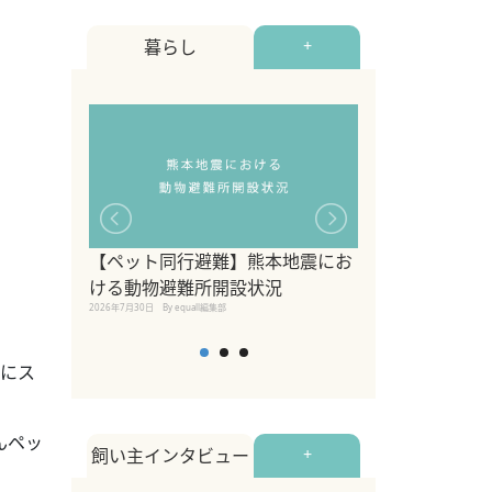
暮らし
+
【ペット同行避難】熊本地震にお
関東の愛犬家に
ける動物避難所開設状況
ポット！ペット
2026年7月30日
By equall編集部
ペット宿・日帰
2026年7月7日
By equall編
共にス
んペッ
飼い主インタビュー
+