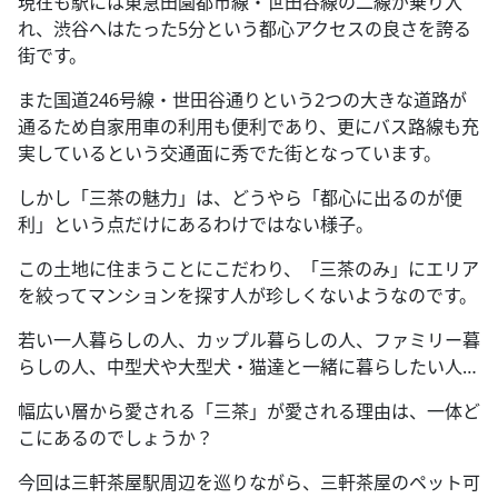
現在も駅には東急田園都市線・世田谷線の二線が乗り入
れ、渋谷へはたった5分という都心アクセスの良さを誇る
街です。
また国道246号線・世田谷通りという2つの大きな道路が
通るため自家用車の利用も便利であり、更にバス路線も充
実しているという交通面に秀でた街となっています。
しかし「三茶の魅力」は、どうやら「都心に出るのが便
利」という点だけにあるわけではない様子。
この土地に住まうことにこだわり、「三茶のみ」にエリア
を絞ってマンションを探す人が珍しくないようなのです。
若い一人暮らしの人、カップル暮らしの人、ファミリー暮
らしの人、中型犬や大型犬・猫達と一緒に暮らしたい人…
幅広い層から愛される「三茶」が愛される理由は、一体ど
こにあるのでしょうか？
今回は三軒茶屋駅周辺を巡りながら、三軒茶屋のペット可