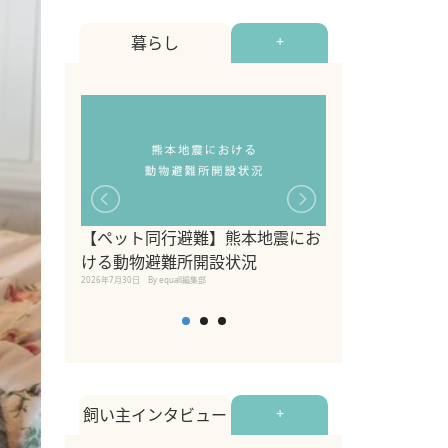
暮らし
+
【ペット同行避難】熊本地震にお
関東の愛犬家に
ける動物避難所開設状況
ポット！ペット
2026年7月30日
By equall編集部
ペット宿・日帰
2026年7月7日
By equall編
飼い主インタビュー
+