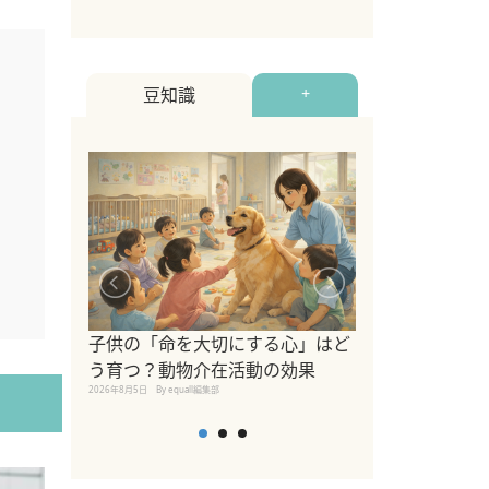
豆知識
+
シニア猫向けキ
ブランドを比較
子供の「命を大切にする心」はど
えの注意点も解
う育つ？動物介在活動の効果
2026年8月4日
By equall編
2026年8月5日
By equall編集部