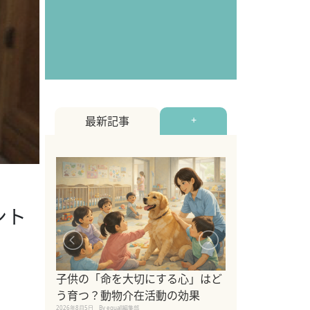
最新記事
+
ント
シニア猫向けキ
ブランドを比較
子供の「命を大切にする心」はど
えの注意点も解
う育つ？動物介在活動の効果
2026年8月4日
By equall編
2026年8月5日
By equall編集部