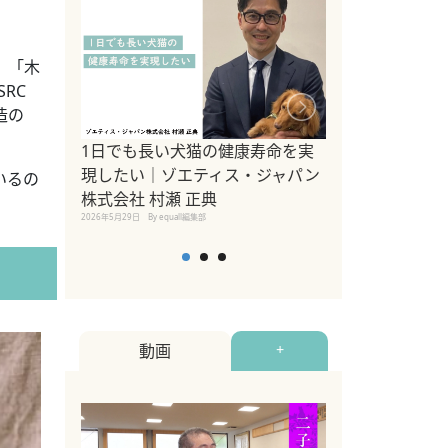
、「木
RC
造の
1日でも長い犬猫の健康寿命を実
Sippo Fest
現したい｜ゾエティス・ジャパン
タ)×equall
いるの
株式会社 村瀬 正典
レーナー今村真
2026年5月29日
By equall編集部
トの魅力とイベ
点も解説
2026年5月12日
By equall
動画
+