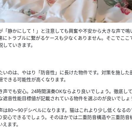
が「静かにして！」と注意しても興奮や不安から大きな声で鳴
第にトラブルに繋がるケースも少なくありません。そこでここ
説していきます。
たいのは、やはり「防音性」に長けた物件です。対策を施した
避できる可能性が高くなります。
き声でも安心。24時間演奏OKならより良いでしょう。徹底し
な遮音性能目標値が記載されている物件を選ぶのが良いでしょ
は80〜90デシベルになります。猫はこれより少し低くなるの
り安心できるでしょう。そのほかでは二重防音構造や三重防音
いえます。