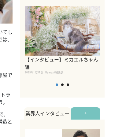
いてし
では、
【インタビュー】ミカエルちゃん
【インタビュー
編
2025年1月30日
By equall
2025年1月31日
By equall編集部
部屋で
てトラ
う。
業界人インタビュー
+
で、
構造と