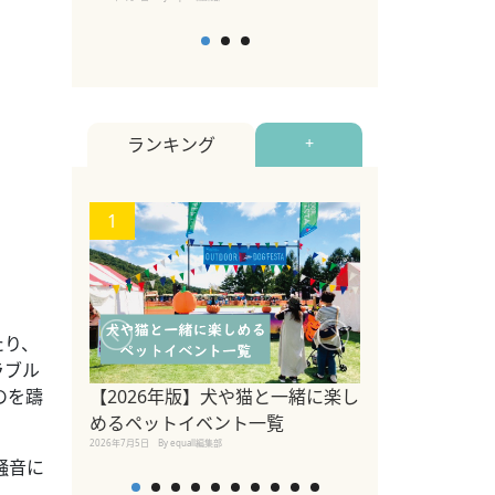
ランキング
+
1
2
たり、
ラブル
【2026年版】犬や猫と一緒に楽し
のを躊
参宮橋でペット
めるペットイベント一覧
2020年7月24日
By equall
2026年7月5日
By equall編集部
騒音に