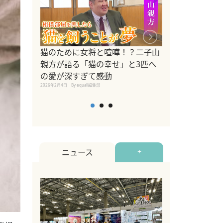
ドッグトレーナ
猫のために女将と喧嘩！？二子山
リメントを解説
親方が語る「猫の幸せ」と3匹へ
リメント『Zest
の愛が深すぎて感動
2025年8月8日
By equall編
2026年2月4日
By equall編集部
ニュース
+