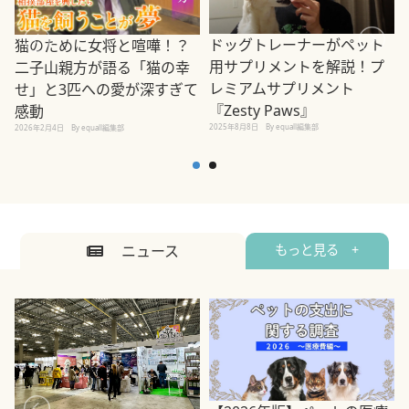
ドッグトレーナーがペット
猫のために女将と喧嘩！？
用サプリメントを解説！プ
二子山親方が語る「猫の幸
レミアムサプリメント
せ」と3匹への愛が深すぎて
2
『Zesty Paws』
感動
2025年8月8日
By equall編集部
2026年2月4日
By equall編集部
ニュース
もっと見る +