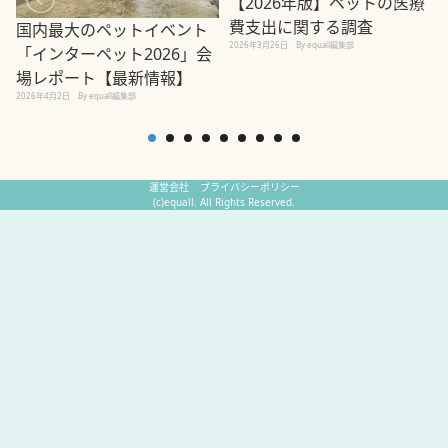
【2026年版】ペットの医療
費支出に関する調査
国内最大のペットイベント
2026年3月26日
By equall編集部
「インターペット2026」会
場レポート【最新情報】
2
2026年4月2日
By equall編集部
運営会社
プライバシーポリシー
(c)equall. All Rights Reserved.