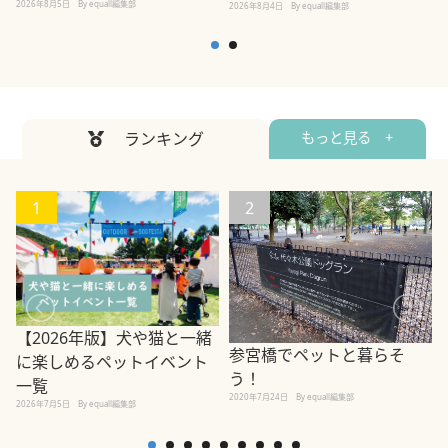
2026年8月5日
By equall編集部
2026年8月4日
By equall編集部
2
ランキング
もっと見る +
1
2
【2026年版】犬や猫と一緒
参宮橋でペットと暮らそ
に楽しめるペットイベント
う！
一覧
2020年7月24日
By equall編集部
2026年7月5日
By equall編集部