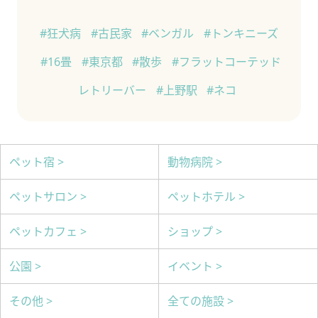
#狂犬病
#古民家
#ベンガル
#トンキニーズ
#16畳
#東京都
#散歩
#フラットコーテッド
レトリーバー
#上野駅
#ネコ
ペット宿 >
動物病院 >
ペットサロン >
ペットホテル >
ペットカフェ >
ショップ >
公園 >
イベント >
その他 >
全ての施設 >