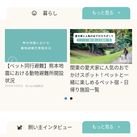
暮らし
もっと見る +
【ペット同行避難】熊本地
関東の愛犬家に人気のおで
震における動物避難所開設
かけスポット！ペットと一
状況
緒に楽しめるペット宿・日
2026年7月30日
By equall編集部
帰り施設一覧
2
2026年7月7日
By equall編集部
飼い主インタビュー
もっと見る +