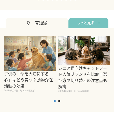
2
豆知識
もっと見る +
シニア猫向けキャットフー
子供の「命を大切にする
ド人気ブランドを比較！選
心」はどう育つ？動物介在
び方や切り替えの注意点も
活動の効果
解説
2026年8月5日
By equall編集部
2026年8月4日
By equall編集部
2