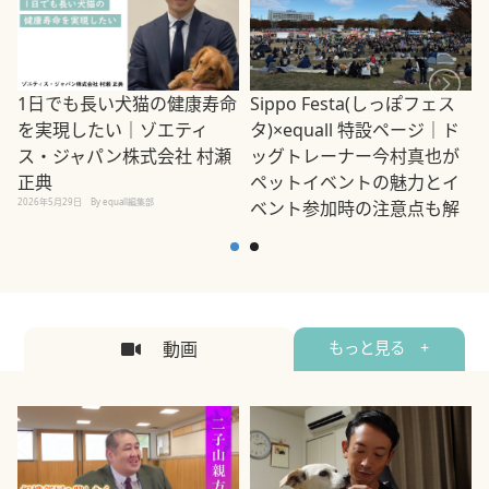
1日でも長い犬猫の健康寿命
Sippo Festa(しっぽフェス
を実現したい｜ゾエティ
タ)×equall 特設ページ｜ド
ス・ジャパン株式会社 村瀬
ッグトレーナー今村真也が
正典
ペットイベントの魅力とイ
2026年5月29日
By equall編集部
ベント参加時の注意点も解
説
2026年5月12日
By equall編集部
2
動画
もっと見る +