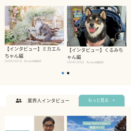
【インタビュー】ミカエル
【インタビュー】くるみち
ちゃん編
ゃん編
2025年1月31日
By equall編集部
2
2025年1月30日
By equall編集部
業界人インタビュー
もっと見る +