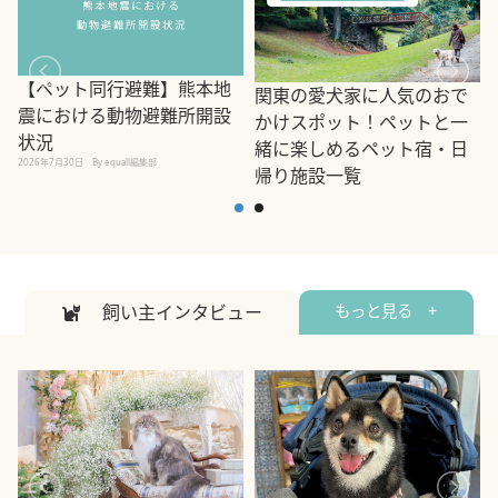
【ペット同行避難】熊本地
関東の愛犬家に人気のおで
震における動物避難所開設
かけスポット！ペットと一
状況
緒に楽しめるペット宿・日
2026年7月30日
By equall編集部
帰り施設一覧
2
2026年7月7日
By equall編集部
飼い主インタビュー
もっと見る +