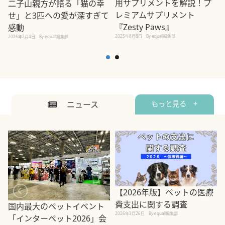
用サプリメントを解説！プ
二子山親方が語る「猫の幸
レミアムサプリメント
せ」と3匹への愛が深すぎて
2
『Zesty Paws』
感動
2025年8月8日
By equall編集部
2026年2月4日
By equall編集部
ニュース
もっと見る +
【2026年版】ペットの医療
費支出に関する調査
国内最大のペットイベント
2026年3月26日
By equall編集部
「インターペット2026」会