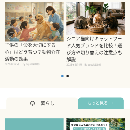
シニア猫向けキャットフー
子供の「命を大切にする
ド人気ブランドを比較！選
心」はどう育つ？動物介在
び方や切り替えの注意点も
活動の効果
解説
2026年8月5日
By equall編集部
2026年8月4日
By equall編集部
2
暮らし
もっと見る +