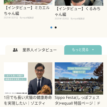
【インタビュー】ミカエル
【インタビュー】くるみち
ちゃん編
ゃん編
2025年1月31日
By equall編集部
2
2025年1月30日
By equall編集部
業界人インタビュー
もっと見る +
1日でも長い犬猫の健康寿命
Sippo Festa(しっぽフェス
を実現したい｜ゾエティ
タ)×equall 特設ページ｜ド