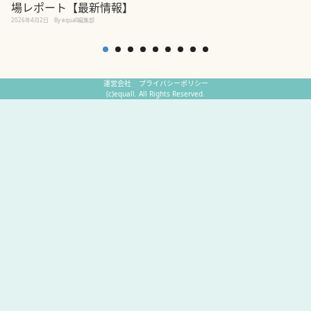
場レポート【最新情報】
2
2026年4月2日
By equall編集部
運営会社
プライバシーポリシー
(c)equall. All Rights Reserved.