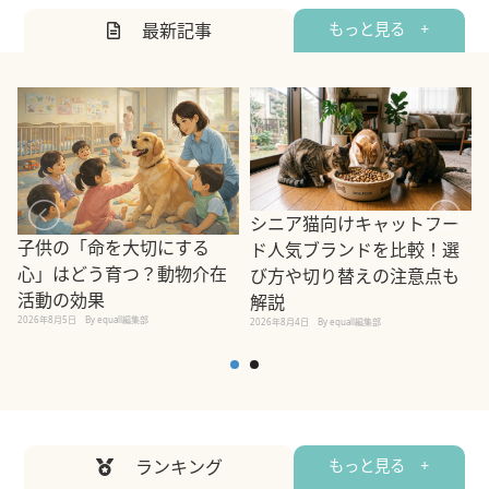
最新記事
もっと見る +
シニア猫向けキャットフー
子供の「命を大切にする
ド人気ブランドを比較！選
心」はどう育つ？動物介在
び方や切り替えの注意点も
活動の効果
解説
2026年8月5日
By equall編集部
2026年8月4日
By equall編集部
2
ランキング
もっと見る +