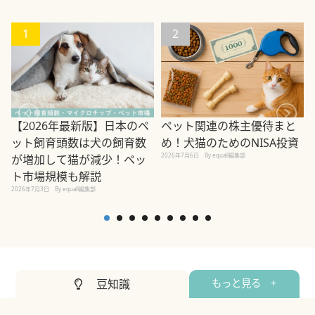
1
2
ペット関連の株主優待まと
【2026年最新版】日本のペ
め！犬猫のためのNISA投資
ット飼育頭数は犬の飼育数
2026年7月6日
By equall編集部
が増加して猫が減少！ペッ
2
ト市場規模も解説
2026年7月3日
By equall編集部
豆知識
もっと見る +