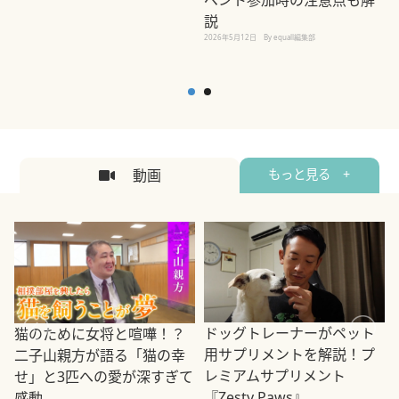
ベント参加時の注意点も解
説
2026年5月12日
By equall編集部
2
動画
もっと見る +
ドッグトレーナーがペット
猫のために女将と喧嘩！？
用サプリメントを解説！プ
二子山親方が語る「猫の幸
レミアムサプリメント
せ」と3匹への愛が深すぎて
2
『Zesty Paws』
感動