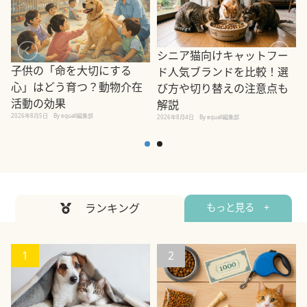
シニア猫向けキャットフー
子供の「命を大切にする
ド人気ブランドを比較！選
心」はどう育つ？動物介在
び方や切り替えの注意点も
活動の効果
解説
2026年8月5日
By equall編集部
2026年8月4日
By equall編集部
2
ランキング
もっと見る +
1
2