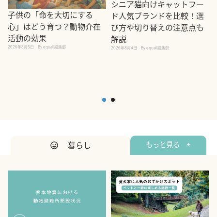
シニア猫向けキャットフー
子供の「命を大切にする
ド人気ブランドを比較！選
心」はどう育つ？動物介在
び方や切り替えの注意点も
活動の効果
解説
2026年8月5日
By equall編集部
2026年8月4日
By equall編集部
2
暮らし
もっと見る +