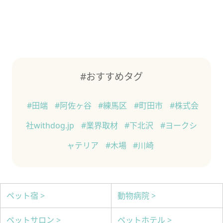
#おすすめタグ
#田端
#阿佐ヶ谷
#練馬区
#町田市
#株式会
社withdog.jp
#業界取材
#下北沢
#ヨークシ
ャテリア
#木場
#川崎
ペット宿 >
動物病院 >
ペットサロン >
ペットホテル >