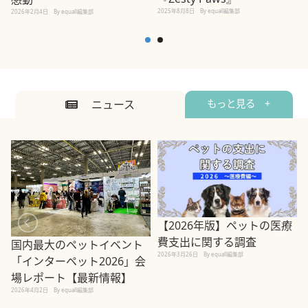
2025年8月8日
By equall編集部
2026年2月4日
By equall編集部
ニュース
もっと見る +
【2026年版】ペットの医療
費支出に関する調査
国内最大のペットイベント
2026年3月26日
By equall編集部
「インターペット2026」会
場レポート【最新情報】
2
2026年4月2日
By equall編集部