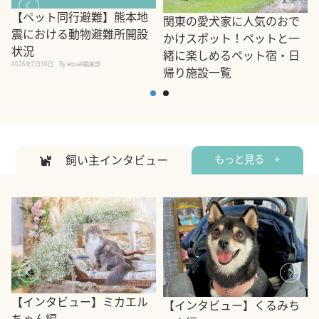
【ペット同行避難】熊本地
関東の愛犬家に人気のおで
震における動物避難所開設
かけスポット！ペットと一
状況
緒に楽しめるペット宿・日
2026年7月30日
By equall編集部
帰り施設一覧
2
2026年7月7日
By equall編集部
飼い主インタビュー
もっと見る +
【インタビュー】ミカエル
【インタビュー】くるみち