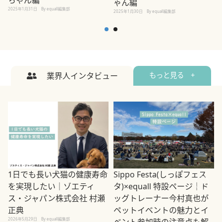
ちゃん編
ゃん編
2025年1月31日
By equall編集部
2
2025年1月30日
By equall編集部
業界人インタビュー
もっと見る +
1日でも長い犬猫の健康寿命
Sippo Festa(しっぽフェス
を実現したい｜ゾエティ
タ)×equall 特設ページ｜ド
ス・ジャパン株式会社 村瀬
ッグトレーナー今村真也が
正典
ペットイベントの魅力とイ
2026年5月29日
By equall編集部