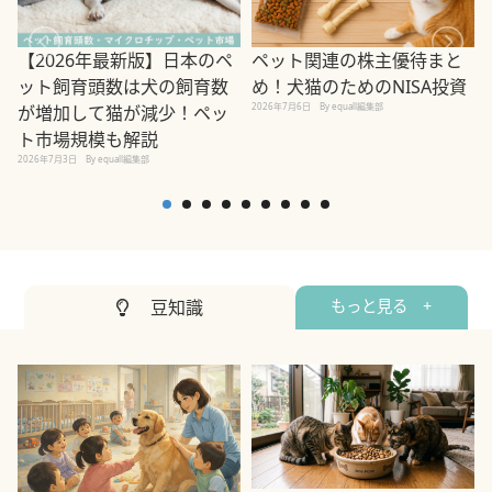
ペット関連の株主優待まと
【2026年最新版】日本のペ
め！犬猫のためのNISA投資
ット飼育頭数は犬の飼育数
2026年7月6日
By equall編集部
が増加して猫が減少！ペッ
2
ト市場規模も解説
2026年7月3日
By equall編集部
豆知識
もっと見る +