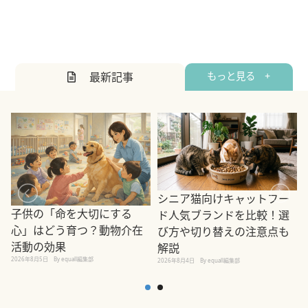
最新記事
もっと見る +
シニア猫向けキャットフー
子供の「命を大切にする
ド人気ブランドを比較！選
心」はどう育つ？動物介在
び方や切り替えの注意点も
活動の効果
解説
2026年8月5日
By equall編集部
2026年8月4日
By equall編集部
2