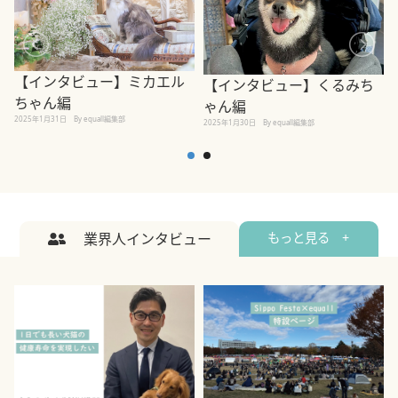
【インタビュー】ミカエル
【インタビュー】くるみち
ちゃん編
ゃん編
2025年1月31日
By equall編集部
2
2025年1月30日
By equall編集部
業界人インタビュー
もっと見る +