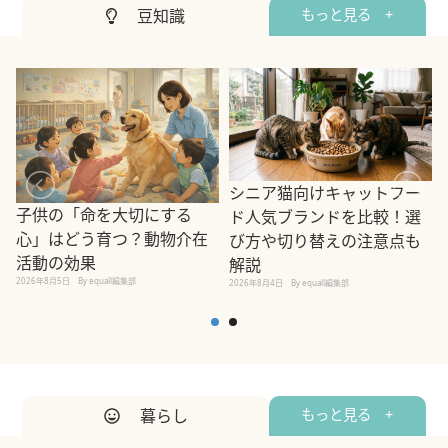
豆知識
もっと見る +
シニア猫向けキャットフー
子供の「命を大切にする
ド人気ブランドを比較！選
心」はどう育つ？動物介在
び方や切り替えの注意点も
活動の効果
解説
2026年8月5日
By equall編集部
2026年8月4日
By equall編集部
2
暮らし
もっと見る +