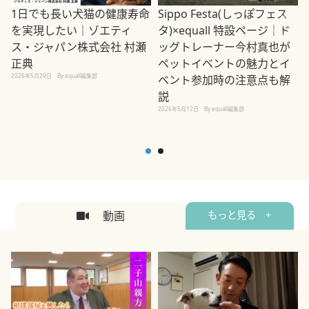
1日でも長い犬猫の健康寿命
Sippo Festa(しっぽフェス
を実現したい｜ゾエティ
タ)×equall 特設ページ｜ド
ス・ジャパン株式会社 村瀬
ッグトレーナー今村真也が
正典
ペットイベントの魅力とイ
2026年5月29日
By equall編集部
ベント参加時の注意点も解
説
2026年5月12日
By equall編集部
2
動画
もっと見る +