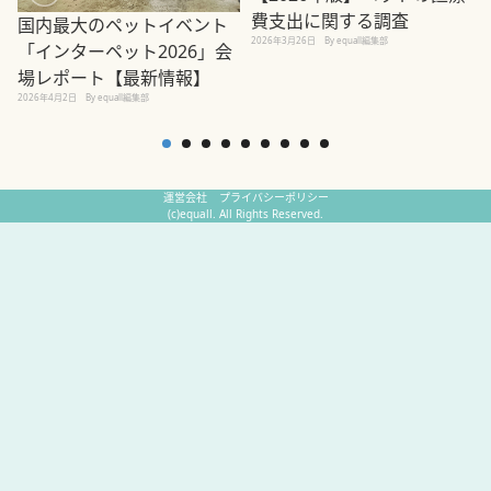
費支出に関する調査
国内最大のペットイベント
2026年3月26日
By equall編集部
「インターペット2026」会
場レポート【最新情報】
2
2026年4月2日
By equall編集部
運営会社
プライバシーポリシー
(c)equall. All Rights Reserved.