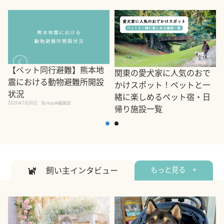
【ペット同行避難】熊本地
関東の愛犬家に人気のおで
震における動物避難所開設
かけスポット！ペットと一
状況
緒に楽しめるペット宿・日
2026年7月30日
By equall編集部
帰り施設一覧
2
2026年7月7日
By equall編集部
飼い主インタビュー
もっと見る +