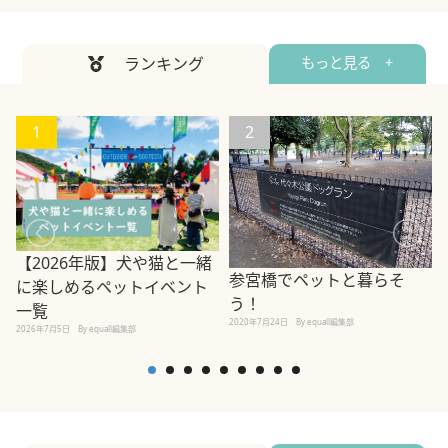
ランキング
もっと見る +
1
2
【2026年版】犬や猫と一緒
参宮橋でペットと暮らそ
に楽しめるペットイベント
う！
一覧
2020年7月24日
By equall編集部
2026年7月5日
By equall編集部
2