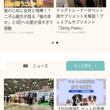
ドッグトレーナーがペット
猫のために女将と喧嘩！？
用サプリメントを解説！プ
二子山親方が語る「猫の幸
レミアムサプリメント
せ」と3匹への愛が深すぎて
2
『Zesty Paws』
感動
2025年8月8日
By equall編集部
2026年2月4日
By equall編集部
ニュース
もっと見る +
【2026年版】ペットの医療