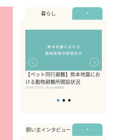
暮らし
+
【ペット同行避難】熊本地震にお
関東の愛犬家に
ける動物避難所開設状況
ポット！ペット
2026年7月30日
By equall編集部
ペット宿・日帰
2026年7月7日
By equall編
飼い主インタビュー
+