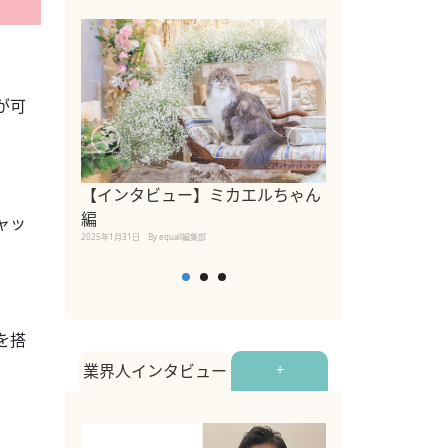
が可
【インタビュー】ミカエルちゃん
【インタビュー
編
2025年1月30日
By equall
ャッ
2025年1月31日
By equall編集部
を搭
業界人インタビュー
+