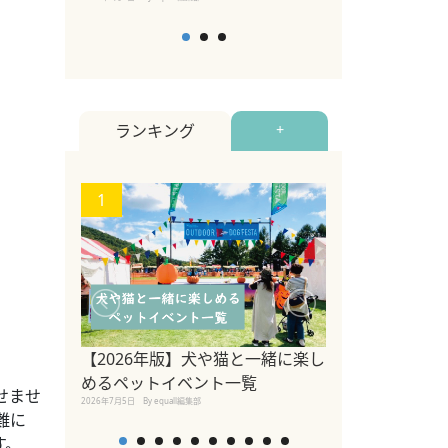
ランキング
+
1
2
【2026年版】犬や猫と一緒に楽し
参宮橋でペット
めるペットイベント一覧
せませ
2020年7月24日
By equall
2026年7月5日
By equall編集部
難に
す。