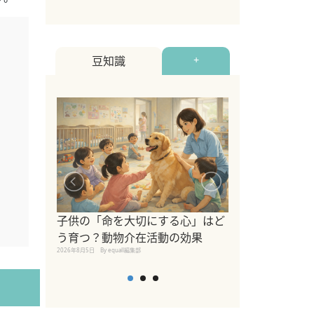
豆知識
+
シニア猫向けキ
ブランドを比較
子供の「命を大切にする心」はど
えの注意点も解
う育つ？動物介在活動の効果
2026年8月4日
By equall編
2026年8月5日
By equall編集部