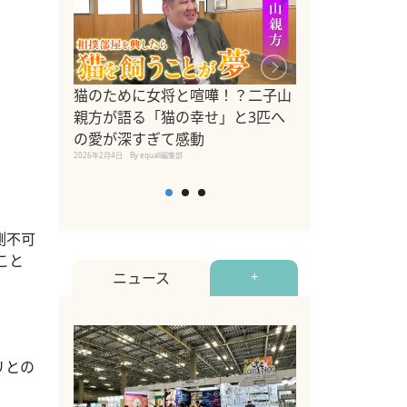
ドッグトレーナ
猫のために女将と喧嘩！？二子山
リメントを解説
親方が語る「猫の幸せ」と3匹へ
リメント『Zest
の愛が深すぎて感動
2025年8月8日
By equall編
2026年2月4日
By equall編集部
測不可
こと
ニュース
+
リとの