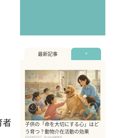
最新記事
+
シニア猫向けキ
育者
ブランドを比較
子供の「命を大切にする心」はど
えの注意点も解
う育つ？動物介在活動の効果
2026年8月4日
By equall編
2026年8月5日
By equall編集部