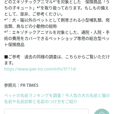
どのエキゾチックアニマル*¹を対象とした 保険商品「う
ちの子キュート」*²を取り扱っております。もしもの備え
として、是非、ご参考ください。
*¹：犬・猫以外のペットとして飼育される小型哺乳類、爬
虫類、鳥などの小動物の総称
*²：エキゾチックアニマルを対象とした、通院・入院・手
術の費用をカバーできるペットショップ専用の総合型ペッ
ト保険商品
■ご参考 過去の同様の調査は、こちらからご覧いただけ
ます。
https://www.ipet-ins.com/info/31114/
参照元：PR TIMES
ペットの名前ランキングを調査！今人気の犬の名前と猫の
名前や名前診断と名前のつけ方をご紹介