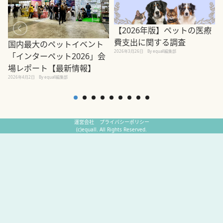
【2026年版】ペットの医療
費支出に関する調査
国内最大のペットイベント
2026年3月26日
By equall編集部
「インターペット2026」会
場レポート【最新情報】
2
2026年4月2日
By equall編集部
運営会社
プライバシーポリシー
(c)equall. All Rights Reserved.