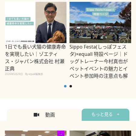
1日でも長い犬猫の健康寿命
Sippo Festa(しっぽフェス
を実現したい｜ゾエティ
タ)×equall 特設ページ｜ド
ス・ジャパン株式会社 村瀬
ッグトレーナー今村真也が
正典
ペットイベントの魅力とイ
2026年5月29日
By equall編集部
ベント参加時の注意点も解
説
2026年5月12日
By equall編集部
2
動画
もっと見る +