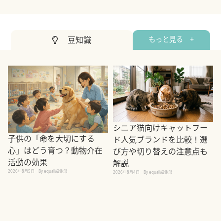
豆知識
もっと見る +
シニア猫向けキャットフー
子供の「命を大切にする
ド人気ブランドを比較！選
心」はどう育つ？動物介在
び方や切り替えの注意点も
活動の効果
解説
2026年8月5日
By equall編集部
2026年8月4日
By equall編集部
2