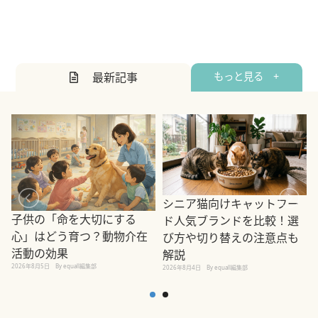
最新記事
もっと見る +
シニア猫向けキャットフー
子供の「命を大切にする
ド人気ブランドを比較！選
心」はどう育つ？動物介在
び方や切り替えの注意点も
活動の効果
解説
2026年8月5日
By equall編集部
2026年8月4日
By equall編集部
2