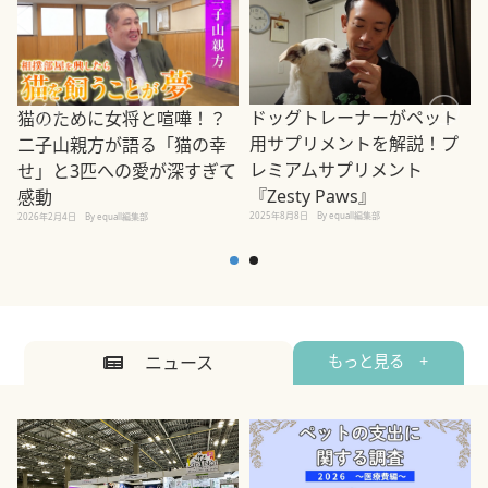
ドッグトレーナーがペット
猫のために女将と喧嘩！？
用サプリメントを解説！プ
二子山親方が語る「猫の幸
レミアムサプリメント
せ」と3匹への愛が深すぎて
2
『Zesty Paws』
感動
2025年8月8日
By equall編集部
2026年2月4日
By equall編集部
ニュース
もっと見る +