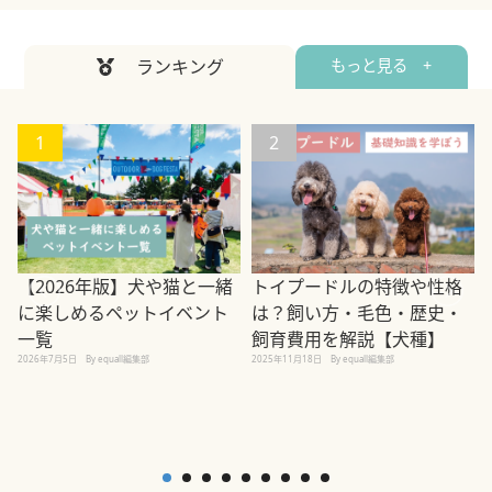
ランキング
もっと見る +
1
2
【2026年版】犬や猫と一緒
トイプードルの特徴や性格
に楽しめるペットイベント
は？飼い方・毛色・歴史・
一覧
飼育費用を解説【犬種】
2026年7月5日
By equall編集部
2025年11月18日
By equall編集部
2