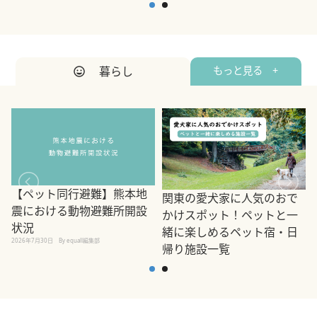
暮らし
もっと見る +
【ペット同行避難】熊本地
関東の愛犬家に人気のおで
震における動物避難所開設
かけスポット！ペットと一
状況
緒に楽しめるペット宿・日
2026年7月30日
By equall編集部
帰り施設一覧
2
2026年7月7日
By equall編集部