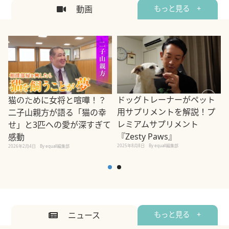
動画
もっと見る +
ドッグトレーナーがペット
猫のために女将と喧嘩！？
用サプリメントを解説！プ
二子山親方が語る「猫の幸
レミアムサプリメント
せ」と3匹への愛が深すぎて
2
『Zesty Paws』
感動
2025年8月8日
By equall編集部
2026年2月4日
By equall編集部
ニュース
もっと見る +