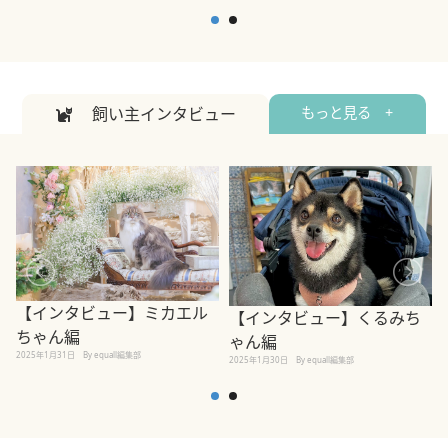
2
2026年7月7日
By equall編集部
飼い主インタビュー
もっと見る +
【インタビュー】ミカエル
【インタビュー】くるみち
ちゃん編
ゃん編
2025年1月31日
By equall編集部
2
2025年1月30日
By equall編集部