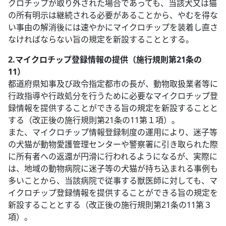
クロチップが取り外された場合であっても、当該犬又は猫
の所有明示は継続される必要があることから、やむを得な
い事由の解消後には速やかにマイクロチップを装着し直さ
なければならない旨の規定を新設することとする。
2.マイクロチップ登録情報の提供（施行規則第21条の
11）
都道府県知事及び政令指定都市の長が、動物取扱業者等に
行政指導や行政処分を行うために必要なマイクロチップ登
録情報を提供することができる旨の規定を新設することと
する（改正後の施行規則第21条の11第１項）。
また、マイクロチップ情報登録制度の運用により、迷子等
の犬猫が動物愛護管理センターや警察署に引き取られた際
に所有者への返還が円滑に行われるようになるが、実際に
は、地域の動物病院に迷子等の犬猫が持ち込まれる事例も
多いことから、当該病院で従事する獣医師に対しても、マ
イクロチップ登録情報を提供することができる旨の規定を
新設することとする（改正後の施行規則第21条の11第３
項）。