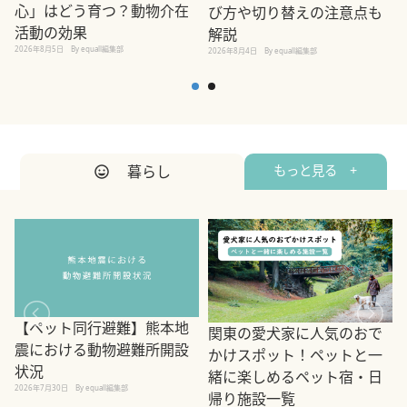
心」はどう育つ？動物介在
び方や切り替えの注意点も
活動の効果
解説
2026年8月5日
By equall編集部
2026年8月4日
By equall編集部
2
暮らし
もっと見る +
【ペット同行避難】熊本地
関東の愛犬家に人気のおで
震における動物避難所開設
かけスポット！ペットと一
状況
緒に楽しめるペット宿・日
2026年7月30日
By equall編集部
帰り施設一覧