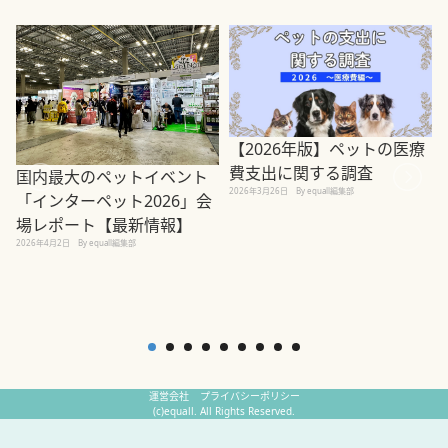
【2026年版】ペットの医療
費支出に関する調査
国内最大のペットイベント
2026年3月26日
By equall編集部
「インターペット2026」会
場レポート【最新情報】
2
2026年4月2日
By equall編集部
運営会社
プライバシーポリシー
(c)equall. All Rights Reserved.