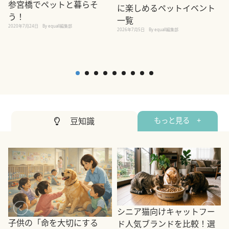
参宮橋でペットと暮らそ
に楽しめるペットイベント
う！
一覧
2020年7月24日
By equall編集部
2026年7月5日
By equall編集部
2
豆知識
もっと見る +
シニア猫向けキャットフー
子供の「命を大切にする
ド人気ブランドを比較！選