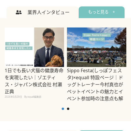
業界人インタビュー
もっと見る +
1日でも長い犬猫の健康寿命
Sippo Festa(しっぽフェス
を実現したい｜ゾエティ
タ)×equall 特設ページ｜ド
ス・ジャパン株式会社 村瀬
ッグトレーナー今村真也が
正典
ペットイベントの魅力とイ
2026年5月29日
By equall編集部
ベント参加時の注意点も解
説
2026年5月12日
By equall編集部
2