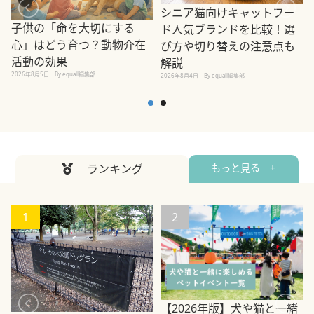
シニア猫向けキャットフー
子供の「命を大切にする
ド人気ブランドを比較！選
心」はどう育つ？動物介在
び方や切り替えの注意点も
活動の効果
解説
2026年8月5日
By equall編集部
2026年8月4日
By equall編集部
2
ランキング
もっと見る +
1
2
【2026年版】犬や猫と一緒