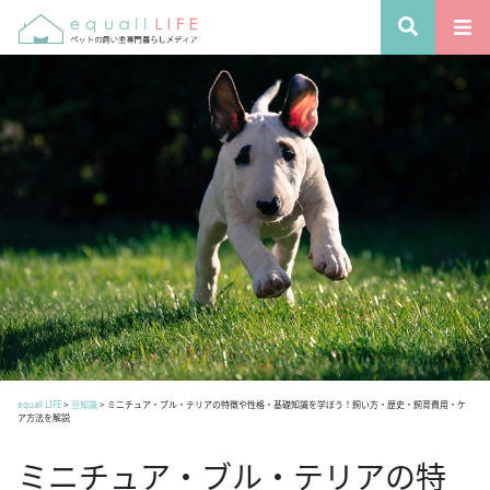
equall LIFE
>
豆知識
>
ミニチュア・ブル・テリアの特徴や性格・基礎知識を学ぼう！飼い方・歴史・飼育費用・ケ
ア方法を解説
ミニチュア・ブル・テリアの特