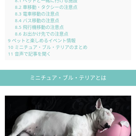
8.1
ペットと一緒に行ける施設
8.2
車移動・タクシーの注意点
8.3
電車移動の注意点
8.4
バス移動の注意点
8.5
飛行機移動の注意点
8.6
お出かけ先での注意点
9
ペットと楽しめるイベント情報
10
ミニチュア・ブル・テリアのまとめ
11
音声で記事を聞く
ミニチュア・ブル・テリアとは