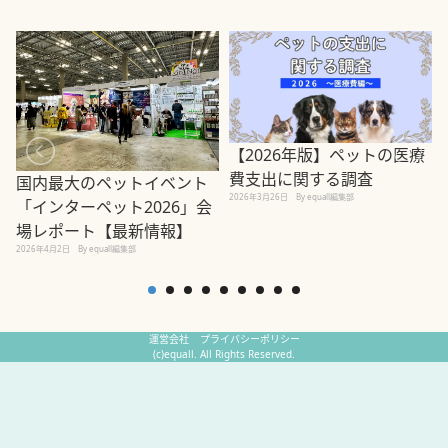
【2026年版】ペットの医療
費支出に関する調査
国内最大のペットイベント
2026年3月26日
By equall編集部
「インターペット2026」会
場レポート【最新情報】
2
2026年4月2日
By equall編集部
運営会社
プライバシーポリシー
(c)equall. All Rights Reserved.