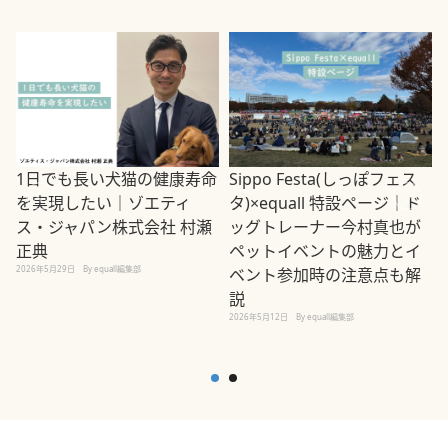
1日でも長い犬猫の健康寿命
Sippo Festa(しっぽフェス
を実現したい｜ゾエティ
タ)×equall 特設ページ｜ド
ス・ジャパン株式会社 村瀬
ッグトレーナー今村真也が
正典
ペットイベントの魅力とイ
2026年5月29日
By equall編集部
ベント参加時の注意点も解
説
2026年5月12日
By equall編集部
2