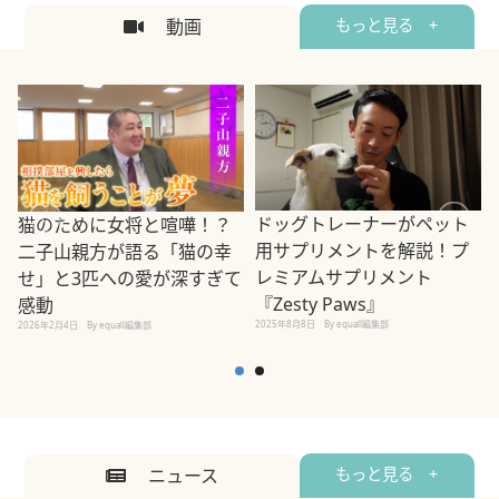
動画
もっと見る +
ドッグトレーナーがペット
猫のために女将と喧嘩！？
用サプリメントを解説！プ
二子山親方が語る「猫の幸
レミアムサプリメント
せ」と3匹への愛が深すぎて
2
『Zesty Paws』
感動
2025年8月8日
By equall編集部
2026年2月4日
By equall編集部
ニュース
もっと見る +