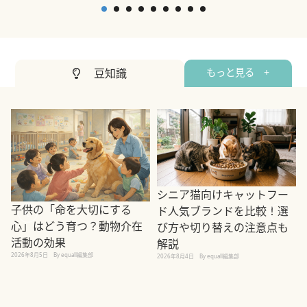
2
豆知識
もっと見る +
シニア猫向けキャットフー
子供の「命を大切にする
ド人気ブランドを比較！選
心」はどう育つ？動物介在
び方や切り替えの注意点も
活動の効果
解説
2026年8月5日
By equall編集部
2026年8月4日
By equall編集部
2