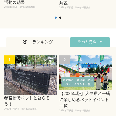
活動の効果
解説
2026年8月5日
By equall編集部
2026年8月4日
By equall編集部
2
ランキング
もっと見る +
1
2
【2026年版】犬や猫と一緒
参宮橋でペットと暮らそ
に楽しめるペットイベント
う！
一覧
2020年7月24日
By equall編集部
2026年7月5日
By equall編集部