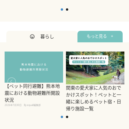
暮らし
もっと見る +
【ペット同行避難】熊本地
関東の愛犬家に人気のおで
震における動物避難所開設
かけスポット！ペットと一
状況
緒に楽しめるペット宿・日
2026年7月30日
By equall編集部
帰り施設一覧
2
2026年7月7日
By equall編集部