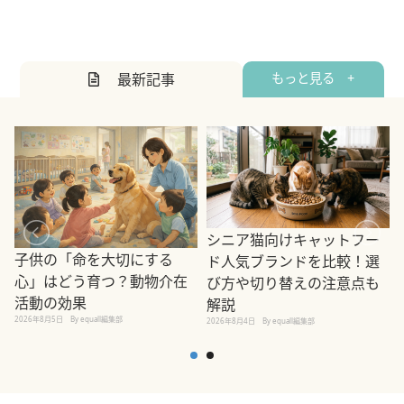
最新記事
もっと見る +
シニア猫向けキャットフー
子供の「命を大切にする
ド人気ブランドを比較！選
心」はどう育つ？動物介在
び方や切り替えの注意点も
活動の効果
解説
2026年8月5日
By equall編集部
2026年8月4日
By equall編集部
2