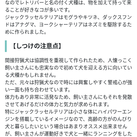
なのでレトリバーと名の付く犬種は、物を加えて持って来
ることが好きなコが多いです。
ジャックラッセルテリアはモグラやキツネ、ダックスフン
ドはアナグマ、ヨークシャーテリアはネズミを駆除するた
めに作られました。
【しつけの注意点】
間接狩猟犬は協調性を重視して作られたため、人懐っこく
飼い主さんにも忠実なので初めて犬を迎える方に向いてい
る犬種かもしれません。
ただ、元々は狩猟犬なので時には興奮しやすく警戒心が強
い一面も持ち合わせています。
体力もあり非常に活発なため、飼い主さんにもそれを発散
させてあげるだけの体力と気力が求められます。
特にジャックラッセルテリアは小さな体にハイパワーエン
ジンを搭載しているイメージなので、高齢の方がのんびり
犬と暮らしたいという場合はあまりオススメ出来ません
が、飼い主さんが運動好きで犬と一緒にランニングをした