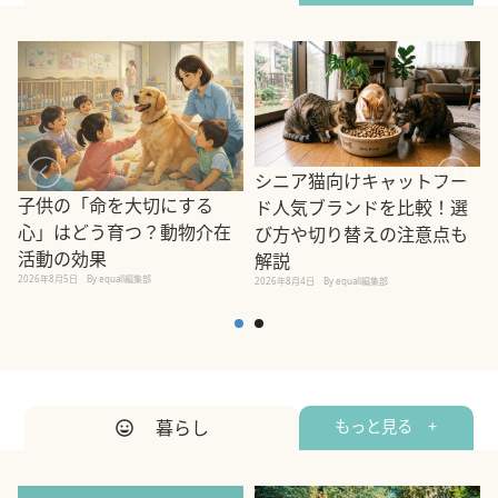
シニア猫向けキャットフー
子供の「命を大切にする
ド人気ブランドを比較！選
心」はどう育つ？動物介在
び方や切り替えの注意点も
活動の効果
解説
2026年8月5日
By equall編集部
2026年8月4日
By equall編集部
2
暮らし
もっと見る +