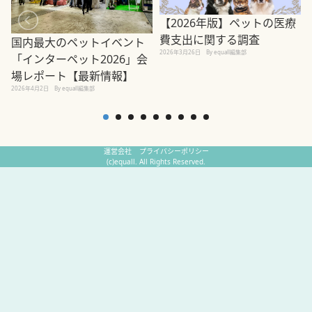
【2026年版】ペットの医療
費支出に関する調査
国内最大のペットイベント
2026年3月26日
By equall編集部
「インターペット2026」会
場レポート【最新情報】
2
2026年4月2日
By equall編集部
運営会社
プライバシーポリシー
(c)equall. All Rights Reserved.