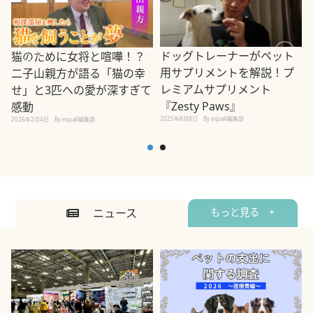
ドッグトレーナーがペット
猫のために女将と喧嘩！？
用サプリメントを解説！プ
二子山親方が語る「猫の幸
レミアムサプリメント
せ」と3匹への愛が深すぎて
2
『Zesty Paws』
感動
2025年8月8日
By equall編集部
2026年2月4日
By equall編集部
ニュース
もっと見る +