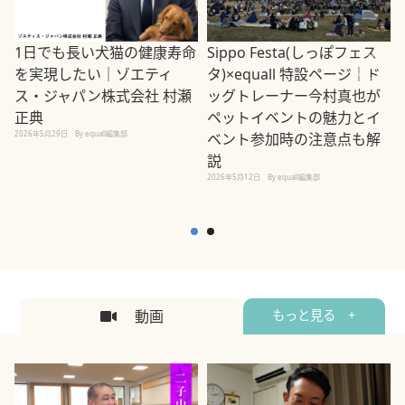
1日でも長い犬猫の健康寿命
Sippo Festa(しっぽフェス
を実現したい｜ゾエティ
タ)×equall 特設ページ｜ド
ス・ジャパン株式会社 村瀬
ッグトレーナー今村真也が
正典
ペットイベントの魅力とイ
2026年5月29日
By equall編集部
ベント参加時の注意点も解
説
2026年5月12日
By equall編集部
2
動画
もっと見る +