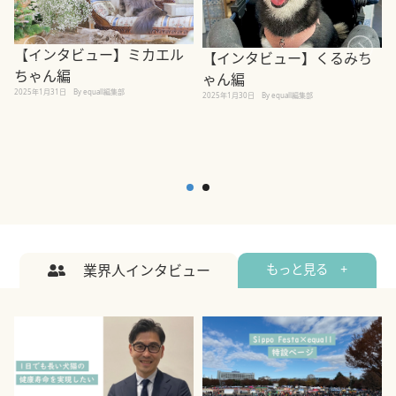
【インタビュー】ミカエル
【インタビュー】くるみち
ちゃん編
ゃん編
2025年1月31日
By equall編集部
2
2025年1月30日
By equall編集部
業界人インタビュー
もっと見る +