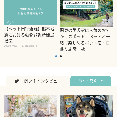
【ペット同行避難】熊本地
関東の愛犬家に人気のおで
震における動物避難所開設
かけスポット！ペットと一
状況
緒に楽しめるペット宿・日
2026年7月30日
By equall編集部
帰り施設一覧
2
2026年7月7日
By equall編集部
飼い主インタビュー
もっと見る +