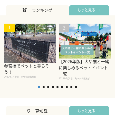
ランキング
もっと見る +
1
2
【2026年版】犬や猫と一緒
参宮橋でペットと暮らそ
に楽しめるペットイベント
う！
一覧
2020年7月24日
By equall編集部
2026年7月5日
By equall編集部
2
豆知識
もっと見る +