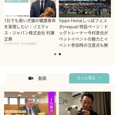
1日でも長い犬猫の健康寿命
Sippo Festa(しっぽフェス
を実現したい｜ゾエティ
タ)×equall 特設ページ｜ド
ス・ジャパン株式会社 村瀬
ッグトレーナー今村真也が
正典
ペットイベントの魅力とイ
2026年5月29日
By equall編集部
ベント参加時の注意点も解
説
2026年5月12日
By equall編集部
2
動画
もっと見る +