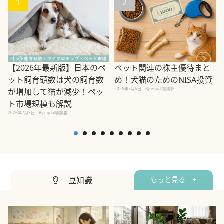
1
2
ペット関連の株主優待まと
【2026年最新版】日本のペ
め！犬猫のためのNISA投資
ット飼育頭数は犬の飼育数
2026年7月6日
By equall編集部
が増加して猫が減少！ペッ
2
ト市場規模も解説
2026年7月3日
By equall編集部
豆知識
もっと見る +