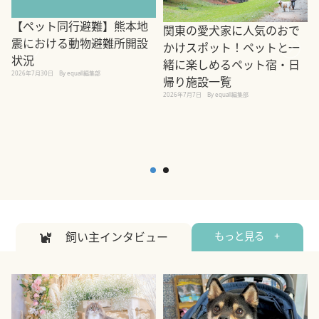
【ペット同行避難】熊本地
関東の愛犬家に人気のおで
震における動物避難所開設
かけスポット！ペットと一
状況
緒に楽しめるペット宿・日
2026年7月30日
By equall編集部
帰り施設一覧
2
2026年7月7日
By equall編集部
飼い主インタビュー
もっと見る +