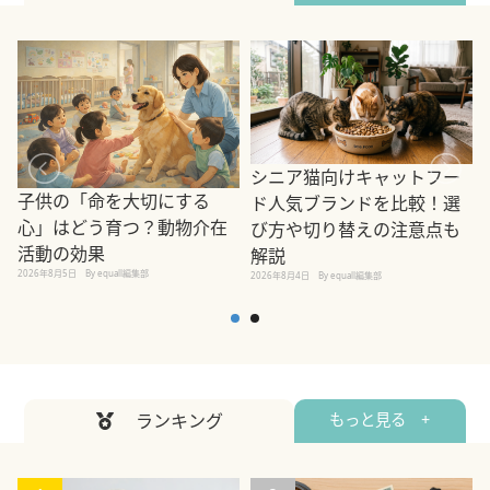
シニア猫向けキャットフー
子供の「命を大切にする
ド人気ブランドを比較！選
心」はどう育つ？動物介在
び方や切り替えの注意点も
活動の効果
解説
2026年8月5日
By equall編集部
2026年8月4日
By equall編集部
2
ランキング
もっと見る +