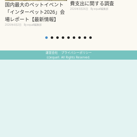
費支出に関する調査
国内最大のペットイベント
2026年3月26日
By equall編集部
「インターペット2026」会
場レポート【最新情報】
2
2026年4月2日
By equall編集部
運営会社
プライバシーポリシー
(c)equall. All Rights Reserved.