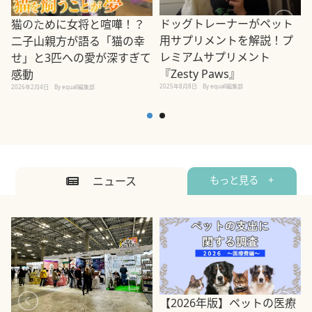
ドッグトレーナーがペット
猫のために女将と喧嘩！？
用サプリメントを解説！プ
二子山親方が語る「猫の幸
レミアムサプリメント
せ」と3匹への愛が深すぎて
2
『Zesty Paws』
感動
2025年8月8日
By equall編集部
2026年2月4日
By equall編集部
ニュース
もっと見る +
【2026年版】ペットの医療