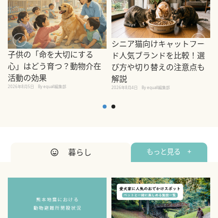
シニア猫向けキャットフー
子供の「命を大切にする
ド人気ブランドを比較！選
心」はどう育つ？動物介在
び方や切り替えの注意点も
活動の効果
解説
2026年8月5日
By equall編集部
2026年8月4日
By equall編集部
2
暮らし
もっと見る +