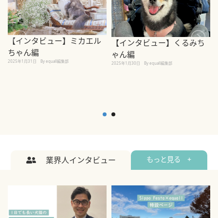
【インタビュー】ミカエル
【インタビュー】くるみち
ちゃん編
ゃん編
2025年1月31日
By equall編集部
2
2025年1月30日
By equall編集部
業界人インタビュー
もっと見る +