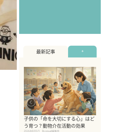
最新記事
+
シニア猫向けキ
ブランドを比較
子供の「命を大切にする心」はど
えの注意点も解
う育つ？動物介在活動の効果
2026年8月4日
By equall編
2026年8月5日
By equall編集部