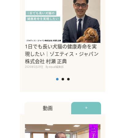
1日でも長い犬猫の健康寿命を実
Sippo Fest
現したい｜ゾエティス・ジャパン
タ)×equall
株式会社 村瀬 正典
レーナー今村真
2026年5月29日
By equall編集部
トの魅力とイベ
点も解説
2026年5月12日
By equall
動画
+