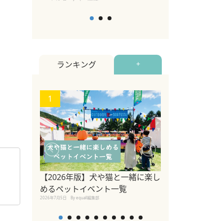
ランキング
+
1
2
関東の愛犬家に
ポット！ペット
【2026年版】犬や猫と一緒に楽し
ペット宿・日帰
めるペットイベント一覧
2026年7月7日
By equall編
2026年7月5日
By equall編集部