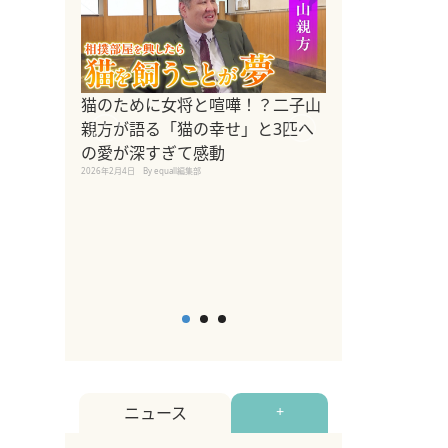
ドッグトレーナ
猫のために女将と喧嘩！？二子山
リメントを解説
親方が語る「猫の幸せ」と3匹へ
リメント『Zest
の愛が深すぎて感動
2025年8月8日
By equall編
2026年2月4日
By equall編集部
ニュース
+