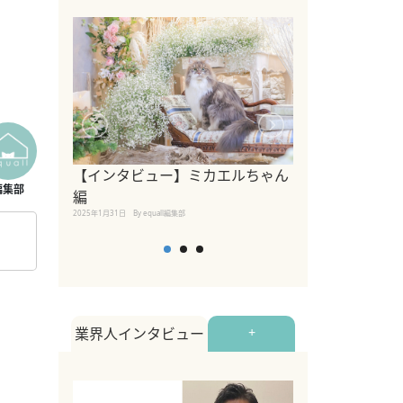
【インタビュー】ミカエルちゃん
【インタビュー
編
2025年1月30日
By equall
2025年1月31日
By equall編集部
業界人インタビュー
+