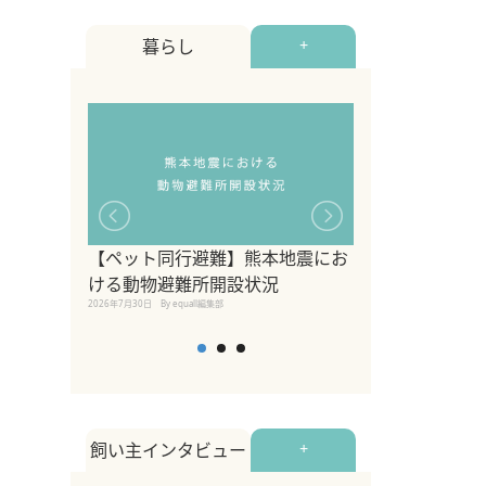
暮らし
+
【ペット同行避難】熊本地震にお
関東の愛犬家に
ける動物避難所開設状況
ポット！ペット
2026年7月30日
By equall編集部
ペット宿・日帰
2026年7月7日
By equall編
飼い主インタビュー
+