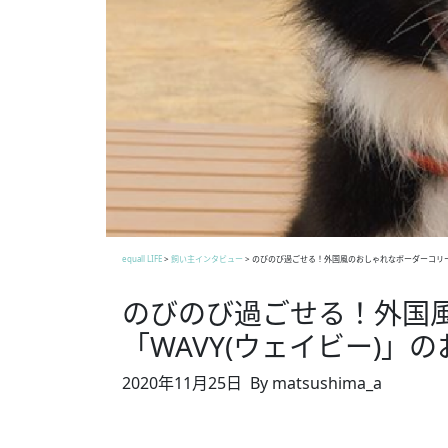
equall LIFE
>
飼い主インタビュー
>
のびのび過ごせる！外国風のおしゃれなボーダーコリー「
のびのび過ごせる！外国
「WAVY(ウェイビー)」
2020年11月25日
By matsushima_a