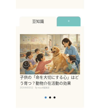
豆知識
+
シニア猫向けキ
ブランドを比較
子供の「命を大切にする心」はど
えの注意点も解
う育つ？動物介在活動の効果
2026年8月4日
By equall編
2026年8月5日
By equall編集部