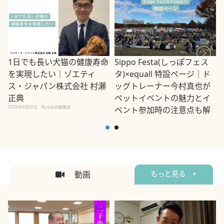
1日でも長い犬猫の健康寿命
Sippo Festa(しっぽフェス
を実現したい｜ゾエティ
タ)×equall 特設ページ｜ド
ス・ジャパン株式会社 村瀬
ッグトレーナー今村真也が
正典
ペットイベントの魅力とイ
2026年5月29日
By equall編集部
ベント参加時の注意点も解
説
2026年5月12日
By equall編集部
2
動画
もっと見る +