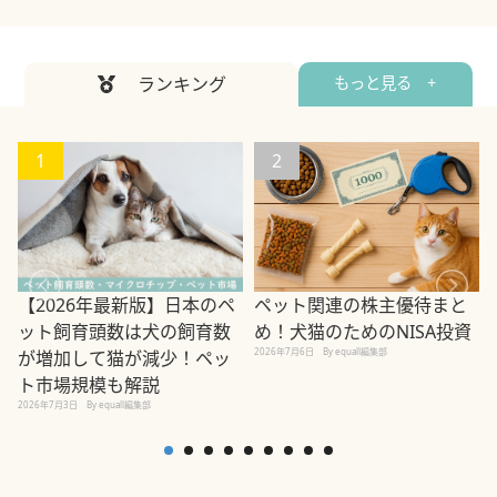
ランキング
もっと見る +
1
2
ペット関連の株主優待まと
【2026年最新版】日本のペ
め！犬猫のためのNISA投資
ット飼育頭数は犬の飼育数
2026年7月6日
By equall編集部
が増加して猫が減少！ペッ
2
ト市場規模も解説
2026年7月3日
By equall編集部