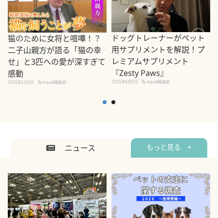
ドッグトレーナーがペット
猫のために女将と喧嘩！？
用サプリメントを解説！プ
二子山親方が語る「猫の幸
レミアムサプリメント
せ」と3匹への愛が深すぎて
2
『Zesty Paws』
感動
2025年8月8日
By equall編集部
2026年2月4日
By equall編集部
ニュース
もっと見る +