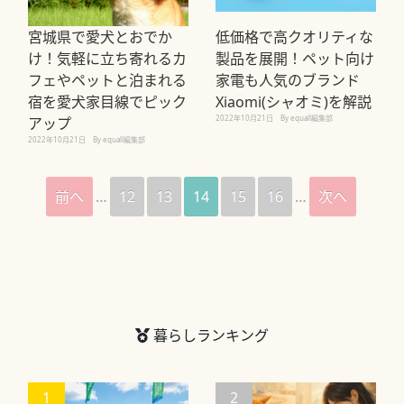
宮城県で愛犬とおでか
低価格で高クオリティな
け！気軽に立ち寄れるカ
製品を展開！ペット向け
フェやペットと泊まれる
家電も人気のブランド
宿を愛犬家目線でピック
Xiaomi(シャオミ)を解説
2022年10月21日
By equall編集部
アップ
2022年10月21日
By equall編集部
前へ
…
12
13
14
15
16
…
次へ
暮らしランキング
1
2