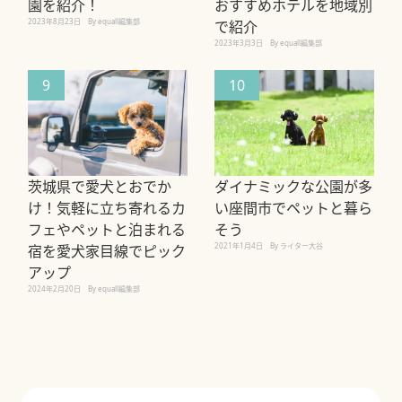
園を紹介！
おすすめホテルを地域別
2023年8月23日
By equall編集部
で紹介
2023年3月3日
By equall編集部
9
10
茨城県で愛犬とおでか
ダイナミックな公園が多
け！気軽に立ち寄れるカ
い座間市でペットと暮ら
フェやペットと泊まれる
そう
2021年1月4日
By ライター大谷
宿を愛犬家目線でピック
アップ
2024年2月20日
By equall編集部