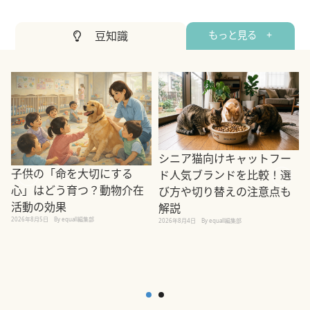
豆知識
もっと見る +
シニア猫向けキャットフー
子供の「命を大切にする
ド人気ブランドを比較！選
心」はどう育つ？動物介在
び方や切り替えの注意点も
活動の効果
解説
2026年8月5日
By equall編集部
2026年8月4日
By equall編集部
2