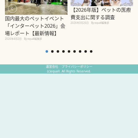
【2026年版】ペットの医療
費支出に関する調査
国内最大のペットイベント
2026年3月26日
By equall編集部
「インターペット2026」会
場レポート【最新情報】
2
2026年4月2日
By equall編集部
運営会社
プライバシーポリシー
(c)equall. All Rights Reserved.