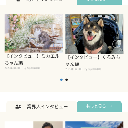
【インタビュー】ミカエル
【インタビュー】くるみち
ちゃん編
ゃん編
2025年1月31日
By equall編集部
2
2025年1月30日
By equall編集部
業界人インタビュー
もっと見る +