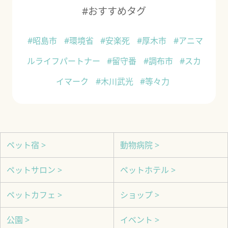
#おすすめタグ
#昭島市
#環境省
#安楽死
#厚木市
#アニマ
ルライフパートナー
#留守番
#調布市
#スカ
イマーク
#木川武光
#等々力
ペット宿 >
動物病院 >
ペットサロン >
ペットホテル >
ペットカフェ >
ショップ >
公園 >
イベント >