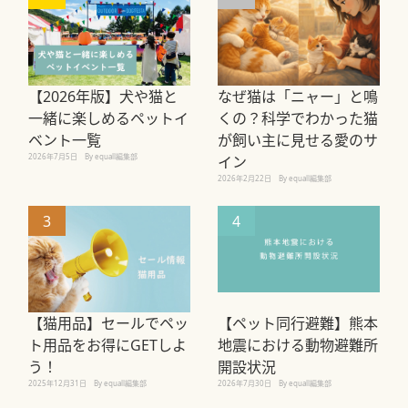
【2026年版】犬や猫と
なぜ猫は「ニャー」と鳴
一緒に楽しめるペットイ
くの？科学でわかった猫
ベント一覧
が飼い主に見せる愛のサ
2026年7月5日
By equall編集部
イン
2026年2月22日
By equall編集部
3
4
【猫用品】セールでペッ
【ペット同行避難】熊本
ト用品をお得にGETしよ
地震における動物避難所
う！
開設状況
2025年12月31日
By equall編集部
2026年7月30日
By equall編集部