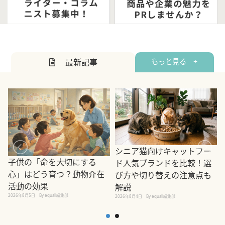
最新記事
もっと見る +
シニア猫向けキャットフー
子供の「命を大切にする
ド人気ブランドを比較！選
心」はどう育つ？動物介在
び方や切り替えの注意点も
活動の効果
解説
2026年8月5日
By equall編集部
2026年8月4日
By equall編集部
2