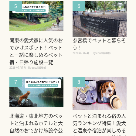
5
6
関東の愛犬家に人気のお
参宮橋でペットと暮らそ
でかけスポット！ペット
う！
2020年7月24日
By equall編集部
と一緒に楽しめるペット
宿・日帰り施設一覧
2026年7月7日
By equall編集部
7
8
北海道・東北地方のペッ
ペットと泊まれる宿の人
トと泊まれるホテルと大
気ランキング特集！愛犬
自然のおでかけ施設や公
と温泉や宿泊が楽しめる