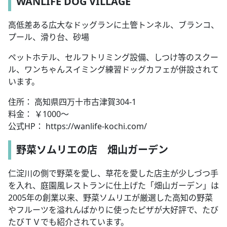
WANLIFE DOG VILLAGE
高低差ある広大なドッグランに土管トンネル、ブランコ、
プール、滑り台、砂場
ペットホテル、セルフトリミング設備、しつけ等のスクー
ル、ワンちゃんスイミング練習ドッグカフェが併設されて
います。
住所： 高知県四万十市古津賀304-1
料金： ￥1000～
公式HP： https://wanlife-kochi.com/
野菜ソムリエの店 畑山ガーデン
仁淀川の側で野菜を愛し、草花を愛した店主が少しづつ手
を入れ、庭園風レストランに仕上げた「畑山ガーデン」は
2005年の創業以来、野菜ソムリエが厳選した高知の野菜
やフルーツを溢れんばかりに使ったピザが大好評で、たび
たびＴＶでも紹介されています。