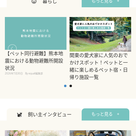
暮らし
もっと見る +
【ペット同行避難】熊本地
関東の愛犬家に人気のおで
震における動物避難所開設
かけスポット！ペットと一
状況
緒に楽しめるペット宿・日
2026年7月30日
By equall編集部
帰り施設一覧
2
2026年7月7日
By equall編集部
飼い主インタビュー
もっと見る +