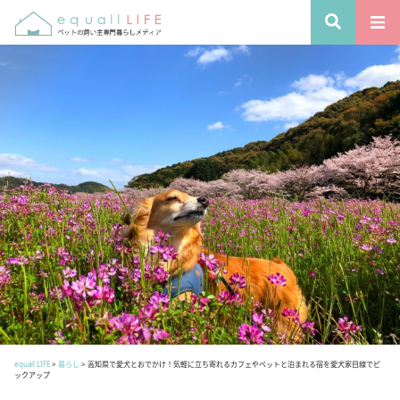
equall LIFE
>
暮らし
>
高知県で愛犬とおでかけ！気軽に立ち寄れるカフェやペットと泊まれる宿を愛犬家目線でピ
ックアップ