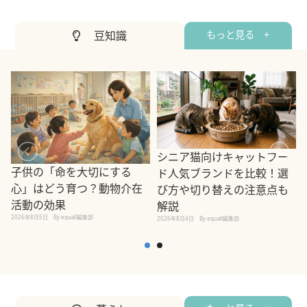
豆知識
もっと見る +
シニア猫向けキャットフー
子供の「命を大切にする
ド人気ブランドを比較！選
心」はどう育つ？動物介在
び方や切り替えの注意点も
活動の効果
解説
2026年8月5日
By equall編集部
2026年8月4日
By equall編集部
2