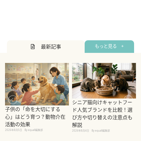
最新記事
もっと見る +
シニア猫向けキャットフー
子供の「命を大切にする
ド人気ブランドを比較！選
心」はどう育つ？動物介在
び方や切り替えの注意点も
活動の効果
解説
2026年8月5日
By equall編集部
2026年8月4日
By equall編集部
2