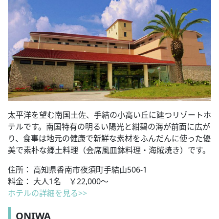
太平洋を望む南国土佐、手結の小高い丘に建つリゾートホ
テルです。南国特有の明るい陽光と紺碧の海が前面に広が
り、食事は地元の健康で新鮮な素材をふんだんに使った優
美で素朴な郷土料理（会席風皿鉢料理・海賊焼き）です。
住所： 高知県香南市夜須町手結山506-1
料金： 大人1名 ￥22,000～
ホテルの詳細を見る>>
ONIWA