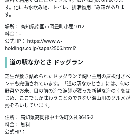
無料で利用することができます。広さは約670㎡ありま
す。他にも水飲み場、トイレ、排泄物用ごみ箱がありま
す。
場所： 高知県南国市岡豊町小蓮1012
料金：-
公式HP： https://www.w-
holdings.co.jp/sapa/2506.html?
道の駅なかとさ ドッグラン
芝生が敷き詰められたドッグランで飼い主用の屋根付きベ
ンチも完備されています。「道の駅なかとさ」には、旬の
野菜やお米、目の前の海で漁師が獲った新鮮な海の幸をは
じめ、ここでしか味わうことのできない海山川のグルメが
勢ぞろいしています。
住所： 高知県高岡郡中土佐町久礼8645-2
料金： 無料
公式HP：