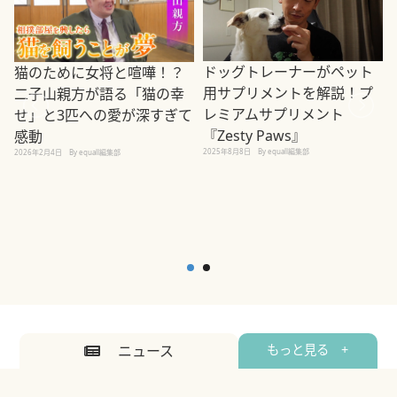
ドッグトレーナーがペット
猫のために女将と喧嘩！？
用サプリメントを解説！プ
二子山親方が語る「猫の幸
レミアムサプリメント
せ」と3匹への愛が深すぎて
2
『Zesty Paws』
感動
2025年8月8日
By equall編集部
2026年2月4日
By equall編集部
ニュース
もっと見る +