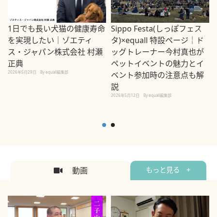
1日でも長い犬猫の健康寿命
Sippo Festa(しっぽフェス
を実現したい｜ゾエティ
タ)×equall 特設ページ｜ド
ス・ジャパン株式会社 村瀬
ッグトレーナー今村真也が
正典
ペットイベントの魅力とイ
2026年5月29日
By equall編集部
ベント参加時の注意点も解
説
2026年5月12日
By equall編集部
2
動画
もっと見る +