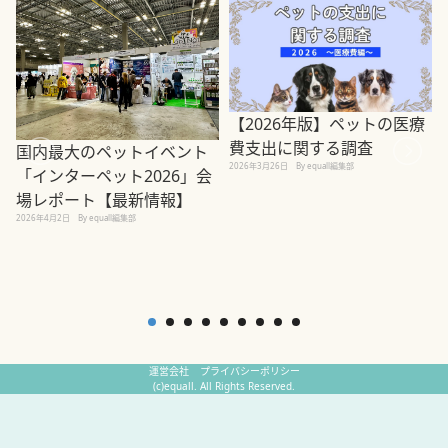
【2026年版】ペットの医療
費支出に関する調査
国内最大のペットイベント
2026年3月26日
By equall編集部
「インターペット2026」会
場レポート【最新情報】
2
2026年4月2日
By equall編集部
運営会社
プライバシーポリシー
(c)equall. All Rights Reserved.