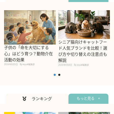
シニア猫向けキャットフー
子供の「命を大切にする
ド人気ブランドを比較！選
心」はどう育つ？動物介在
び方や切り替えの注意点も
活動の効果
解説
2026年8月5日
By equall編集部
2026年8月4日
By equall編集部
2
ランキング
もっと見る +