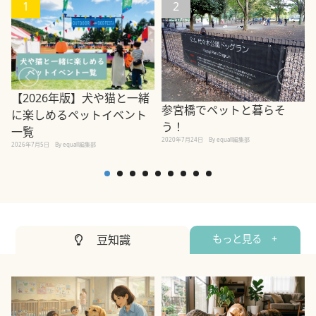
1
2
【2026年版】犬や猫と一緒
参宮橋でペットと暮らそ
に楽しめるペットイベント
う！
一覧
2020年7月24日
By equall編集部
2026年7月5日
By equall編集部
2
豆知識
もっと見る +