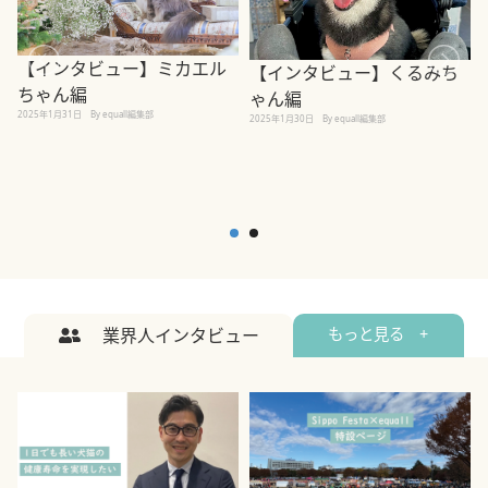
【インタビュー】ミカエル
【インタビュー】くるみち
ちゃん編
ゃん編
2025年1月31日
By equall編集部
2
2025年1月30日
By equall編集部
業界人インタビュー
もっと見る +