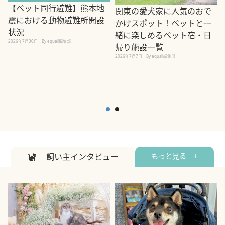
【ペット同行避難】熊本地
関東の愛犬家に人気のおで
震における動物避難所開設
かけスポット！ペットと一
状況
緒に楽しめるペット宿・日
2026年7月30日
By equall編集部
帰り施設一覧
2
2026年7月7日
By equall編集部
飼い主インタビュー
もっと見る +