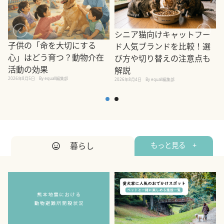
シニア猫向けキャットフー
子供の「命を大切にする
ド人気ブランドを比較！選
心」はどう育つ？動物介在
び方や切り替えの注意点も
活動の効果
解説
2026年8月5日
By equall編集部
2026年8月4日
By equall編集部
2
暮らし
もっと見る +